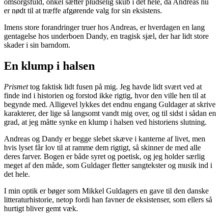
omsorgsfuld, onkel sætter pludselig skub i det hele, da Andreas nu
er nødt til at træffe afgørende valg for sin eksistens.
Imens store forandringer truer hos Andreas, er hverdagen en lang
gentagelse hos underboen Dandy, en tragisk sjæl, der har lidt store
skader i sin barndom.
En klump i halsen
Prismet
tog faktisk lidt fusen på mig. Jeg havde lidt svært ved at
finde ind i historien og forstod ikke rigtig, hvor den ville hen til at
begynde med. Alligevel lykkes det endnu engang Guldager at skrive
karakterer, der lige så langsomt vandt mig over, og til sidst i sådan en
grad, at jeg måtte synke en klump i halsen ved historiens slutning.
Andreas og Dandy er begge slebet skæve i kanterne af livet, men
hvis lyset får lov til at ramme dem rigtigt, så skinner de med alle
deres farver. Bogen er både syret og poetisk, og jeg holder særlig
meget af den måde, som Guldager fletter sangtekster og musik ind i
det hele.
I min optik er bøger som Mikkel Guldagers en gave til den danske
litteraturhistorie, netop fordi han favner de eksistenser, som ellers så
hurtigt bliver gemt væk.