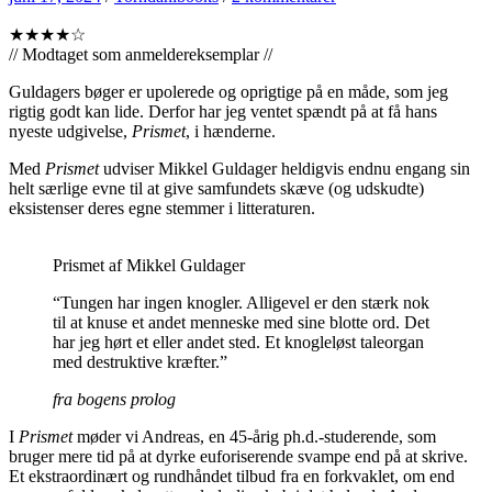
★★★★☆
// Modtaget som anmeldereksemplar //
Guldagers bøger er upolerede og oprigtige på en måde, som jeg
rigtig godt kan lide. Derfor har jeg ventet spændt på at få hans
nyeste udgivelse,
Prismet
, i hænderne.
Med
Prismet
udviser Mikkel Guldager heldigvis endnu engang sin
helt særlige evne til at give samfundets skæve (og udskudte)
eksistenser deres egne stemmer i litteraturen.
Prismet af Mikkel Guldager
“Tungen har ingen knogler. Alligevel er den stærk nok
til at knuse et andet menneske med sine blotte ord. Det
har jeg hørt et eller andet sted. Et knogleløst taleorgan
med destruktive kræfter.”
fra bogens prolog
I
Prismet
møder vi Andreas, en 45-årig ph.d.-studerende, som
bruger mere tid på at dyrke euforiserende svampe end på at skrive.
Et ekstraordinært og rundhåndet tilbud fra en forkvaklet, om end