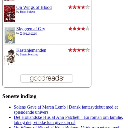
On Wings of Blood
by
Briar Boleyn
Skyggen af Gry
by
Viggo Bjerring
Kastanjemanden
by
Søren Sveistrup
Seneste indlæg
Solens Gave af Maren Lemb | Dansk fantasydebut med et
spændende univers
Det Hollandske Hus af Ann Patchett – En roman om familie,
tab og det, vi ikke kan give slip på
On Wings of Blood af Briar Boleyn: Mørk romantasy med