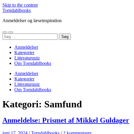
Skip to the content
Torndahlbooks
Anmeldelser og læseinspiration
Toggle
Toggle
Søg
mobile
search
efter:
menu
field
Anmeldelser
Kategorier
Litteraturquiz
Om Torndahlbooks
Anmeldelser
Kategorier
Litteraturquiz
Om Torndahlbooks
Kategori:
Samfund
Anmeldelse: Prismet af Mikkel Guldager
juni 17, 2024
/
Torndahlbooks
/
2 kommentarer