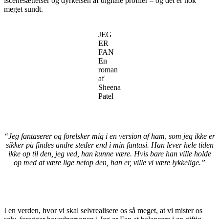
iscenesættelser og dyrkelsen af digitale profiler – og det er nok
meget sundt.
JEG
ER
FAN –
En
roman
af
Sheena
Patel
“Jeg fantaserer og forelsker mig i en version af ham, som jeg ikke er
sikker på findes andre steder end i min fantasi. Han lever hele tiden
ikke op til den, jeg ved, han kunne være. Hvis bare han ville holde
op med at være lige netop den, han er, ville vi være lykkelige.”
I en verden, hvor vi skal selvrealisere os så meget, at vi mister os