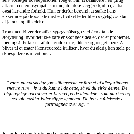
selv, forsøger hovedpersonen i Jeg er Fan at balancere i en giftig
affære med en usympatisk mand, der ikke lægger skjul på, at han
også har andre forhold. Hun er derfor begyndt at stalke hans
elskerinde på de sociale medier, hvilket leder til en sygelig cocktail
af jalousi og tilbedelse.
I romanen bliver der stillet spørgsmålstegn ved den digitale
storytelling, hvor det ikke bare er skønhedsidealer, der er problemet,
men også dyrkelsen af den gode smag, lidelse og meget mere. Alt
bliver til et teater i konstruerede kulliser , hvor du aldrig kan stole på
skuespillerens intentioner.
“Vores menneskelige forestillingsevne er formet af allegoritmens
snævre rum – hvis du kunne lide dette, så vil du elske denne. De
tilgængelige narrativer er baseret på de identiteter, som marked og
sociale medier lader slippe igennem. De har en følelsesløs
fortrolighed over sig. “
Jeg er Fan er en frustrerende, provokerende og skælsættende roman,