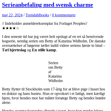
Serieanbefaling med svensk charme
maj 22, 2024
/
Torndahlbooks
/
0 kommentarer
// Indeholder anmeldereksemplar fra Forlaget Peoples//
★★★★☆
I den seneste tid har jeg været helt opslugt af en ret så henrivende
bogserie, nemlig serien om Betty af Katarina Widholm. De danske
oversættelser af bøgerne tæller indtil videre seriens første to bind –
Tæl hjerteslag
og
En stille kamp
.
Serien
om Betty
af
Katarina
Widholm
Betty flytter til Stockholm som 17-årig for at blive pige i huset hos
en doktor og hans hustru. Hun er opvokset i et fattigt, men kærligt
hjem, hvor hendes mor har måttet forsørge Betty og hendes brødre
alene.
Hendes eventyr begynder allerede i toget, hvor hun møder lektor