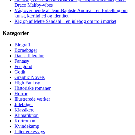
Draco Malfoy-vibes
Våg over hende af Jean-Baptiste Andrea – en fortælling om
kunst, kærlighed og identitet
Kig op af Mette Sandahl – en julebog om tro i mørket
Kategorier
Biografi
Børnebøger
Dansk litteratur
Fantasy
Feelgood
Gotik
Graphic Novels
High Fantasy
Historiske romaner
Horror
Illustrerede værker
Julebøger
Klassikere
Klimafiktion
Kortroman
Kvindekamp
Litterære essays