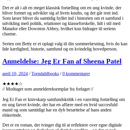
Det er alt i alt en meget klassisk fortælling om en ung kvinde, der
bliver formet og udvikler sig af livets knubs, og det går rent ind.
Som læser bliver du samtidig hyllet ind i historien om et samfund i
udvikling med politik, relationer og klasseforskelle, lidt i stil med
Matador eller Downton Abbey, hvilket kun bidrager til seriens
charme.
Serien om Betty er et oplagt valg til din sommerlæsning, hvis du kan
lide kærlighed, historie, samfund og en kvindelig hovedperson.
Anmeldelse: Jeg Er Fan af Sheena Patel
april 10, 2024
/
Torndahlbooks
/
0 kommentarer
★★★★☆
// Modtaget som anmeldereksemplar fra forlaget //
Jeg Er Fan er knivskarp samfundskritik i en vanvittig fortælling om
en ung farvet kvinde, der har en affære med en hvid succesfuld
mand og som samtidigt har en dyb besættelse af hans anden
elskerinde.
Det er en roman, der tvinger dig til at reflektere over egne digitale