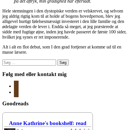
på det aftryk, min grådighed har efterladt.
Hele stemningen i den dystopiske verden er velskrevet, og selvom
jeg aldrig rigtig kom til at holde af bogens hovedperson, blev jeg
alligevel hurtigt følelsesmæssigt investeret i den lille familie og den
ødelagte verden de lever i. Endda så meget, at jeg præsterede at
sidde med fugtige øjne, inden jeg havde passeret de første 100 sider,
hvilket jeg synes er ret imponerende.
Alt i alt en flot debut, som I den grad fortjener at komme ud til en
masse læsere.
Søg
efter:
Følg med eller kontakt mig
instagram
mail
Goodreads
Anne Kathrine's bookshelf: read