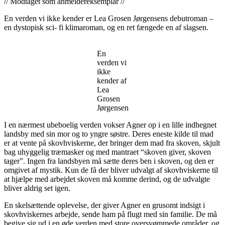
// Modtaget som anmeldereksemplar //
En verden vi ikke kender er Lea Grosen Jørgensens debutroman –
en dystopisk sci- fi klimaroman, og en ret fængede en af slagsen.
En
verden vi
ikke
kender af
Lea
Grosen
Jørgensen
I en nærmest ubeboelig verden vokser Agner op i en lille indhegnet
landsby med sin mor og to yngre søstre. Deres eneste kilde til mad
er at vente på skovhviskerne, der bringer dem mad fra skoven, skjult
bag uhyggelig træmasker og med mantraet “skoven giver, skoven
tager”. Ingen fra landsbyen må sætte deres ben i skoven, og den er
omgivet af mystik. Kun de få der bliver udvalgt af skovhviskerne til
at hjælpe med arbejdet skoven må komme derind, og de udvalgte
bliver aldrig set igen.
En skelsættende oplevelse, der giver Agner en grusomt indsigt i
skovhviskernes arbejde, sende ham på flugt med sin familie. De må
begive sig ud i en øde verden med store oversvømmede områder, og