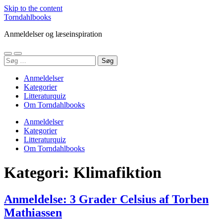
Skip to the content
Torndahlbooks
Anmeldelser og læseinspiration
Toggle
Toggle
Søg
mobile
search
efter:
menu
field
Anmeldelser
Kategorier
Litteraturquiz
Om Torndahlbooks
Anmeldelser
Kategorier
Litteraturquiz
Om Torndahlbooks
Kategori:
Klimafiktion
Anmeldelse: 3 Grader Celsius af Torben
Mathiassen