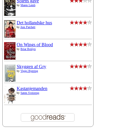
Solens gave
by
Maren Lemb
Det hollandske hus
by
Ann Patchett
On Wings of Blood
by
Briar Boleyn
Skyggen af Gry
by
Viggo Bjerring
Kastanjemanden
by
Søren Sveistrup