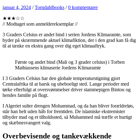
januar 4, 2024
/
Torndahlbooks
/
0 kommentarer
★★★☆☆
// Modtaget som anmeldereksemplar //
3 Graders Celsius er andet bind i serien Jordens Klimaramte, som
byder på skræmmende aktuel klimafiktion, der i den grad kan få dig
til at tænke en ekstra gang over dig eget klimaaftryk.
Første og andet bind (Mali og 3 grader celsius) i Torben
Mathiassens klimaserie Jordens Klimaramte
I 3 Graders Celsius har den globale temperaturstigning gjort
Centralafrika til at barsk og ubeboeligt sted. Lange perioder med
tørke efterfulgt at oversvømmelser driver stammepigen Bintou og
hendes familie på flugt.
I Algeriet sulter drengen Mohammad, og da han bliver forældreløs,
står han helt uden håb for fremtiden. De islamiske ekstremister
tilbyder mad og et tilholdssted, så Muhammed må træffe et hurtigt
og skæbnesvangert valg.
Overbevisende og tankevækkende