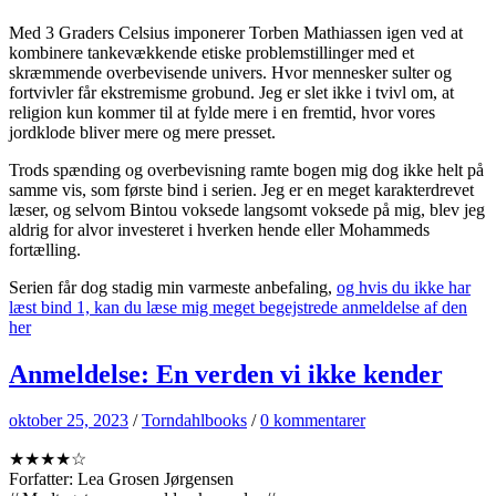
Med 3 Graders Celsius imponerer Torben Mathiassen igen ved at
kombinere tankevækkende etiske problemstillinger med et
skræmmende overbevisende univers. Hvor mennesker sulter og
fortvivler får ekstremisme grobund. Jeg er slet ikke i tvivl om, at
religion kun kommer til at fylde mere i en fremtid, hvor vores
jordklode bliver mere og mere presset.
Trods spænding og overbevisning ramte bogen mig dog ikke helt på
samme vis, som første bind i serien. Jeg er en meget karakterdrevet
læser, og selvom Bintou voksede langsomt voksede på mig, blev jeg
aldrig for alvor investeret i hverken hende eller Mohammeds
fortælling.
Serien får dog stadig min varmeste anbefaling,
og hvis du ikke har
læst bind 1, kan du læse mig meget begejstrede anmeldelse af den
her
Anmeldelse: En verden vi ikke kender
oktober 25, 2023
/
Torndahlbooks
/
0 kommentarer
★★★★☆
Forfatter: Lea Grosen Jørgensen