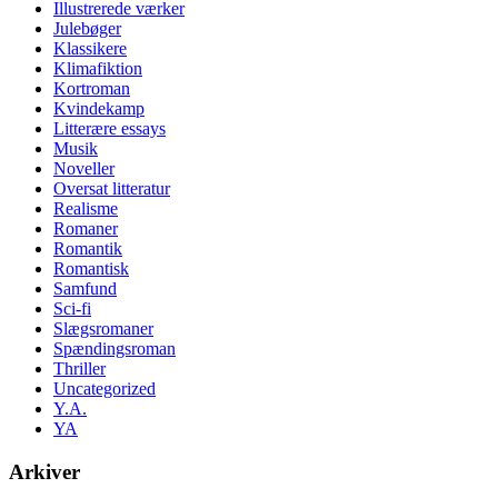
Illustrerede værker
Julebøger
Klassikere
Klimafiktion
Kortroman
Kvindekamp
Litterære essays
Musik
Noveller
Oversat litteratur
Realisme
Romaner
Romantik
Romantisk
Samfund
Sci-fi
Slægsromaner
Spændingsroman
Thriller
Uncategorized
Y.A.
YA
Arkiver