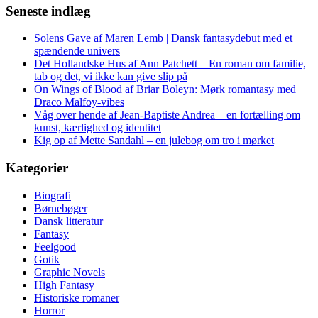
Seneste indlæg
Solens Gave af Maren Lemb | Dansk fantasydebut med et
spændende univers
Det Hollandske Hus af Ann Patchett – En roman om familie,
tab og det, vi ikke kan give slip på
On Wings of Blood af Briar Boleyn: Mørk romantasy med
Draco Malfoy-vibes
Våg over hende af Jean-Baptiste Andrea – en fortælling om
kunst, kærlighed og identitet
Kig op af Mette Sandahl – en julebog om tro i mørket
Kategorier
Biografi
Børnebøger
Dansk litteratur
Fantasy
Feelgood
Gotik
Graphic Novels
High Fantasy
Historiske romaner
Horror