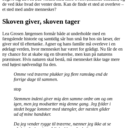
de ved ikke hvad der venter dem. Kan de finde et sted at overleve –
et sted med andre mennesker?
Skoven giver, skoven tager
Lea Grosen Jørgensen formår både at underholde med en
fængslende historie og samtidig sår hun små frø hos sin læser, der
giver stof til eftertanke. Agner og hans familie må overleve i en
ødelagt verden, hvor mennesket har været for grådigt. Nu får de en
ny chance for at skabe sig en tilværelse, men kun på naturens
præmisser. Hvis naturen skal bestå, må mennesket ikke tage mere
end højest nødvendigt fra den.
Omme ved træerne plukker jeg flere ramsløg end de
forrige dage til sammen.
stop
Stemmen indeni giver mig den samme ordre om og om
igen, men jeg modsætter mig denne gang. Jeg fylder i
stedet begge lommer med stængler, der næsten glider
ud af mine handsker.
Da jeg vender rygge til træerne, nænner jeg ikke at se