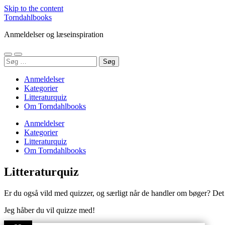
Skip to the content
Torndahlbooks
Anmeldelser og læseinspiration
Toggle
Toggle
Søg
mobile
search
efter:
menu
field
Anmeldelser
Kategorier
Litteraturquiz
Om Torndahlbooks
Anmeldelser
Kategorier
Litteraturquiz
Om Torndahlbooks
Litteraturquiz
Er du også vild med quizzer, og særligt når de handler om bøger? Det e
Jeg håber du vil quizze med!