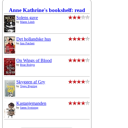
Anne Kathrine's bookshelf: read
Solens gave
by
Maren Lemb
Det hollandske hus
by
Ann Patchett
On Wings of Blood
by
Briar Boleyn
Skyggen af Gry
by
Viggo Bjerring
Kastanjemanden
by
Søren Sveistrup