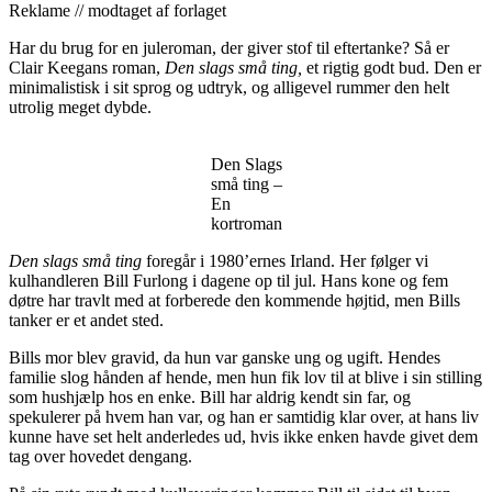
Reklame // modtaget af forlaget
Har du brug for en juleroman, der giver stof til eftertanke? Så er
Clair Keegans roman,
Den slags små ting,
et rigtig godt bud. Den er
minimalistisk i sit sprog og udtryk, og alligevel rummer den helt
utrolig meget dybde.
Den Slags
små ting –
En
kortroman
Den slags små ting
foregår i 1980’ernes Irland. Her følger vi
kulhandleren Bill Furlong i dagene op til jul. Hans kone og fem
døtre har travlt med at forberede den kommende højtid, men Bills
tanker er et andet sted.
Bills mor blev gravid, da hun var ganske ung og ugift. Hendes
familie slog hånden af hende, men hun fik lov til at blive i sin stilling
som hushjælp hos en enke. Bill har aldrig kendt sin far, og
spekulerer på hvem han var, og han er samtidig klar over, at hans liv
kunne have set helt anderledes ud, hvis ikke enken havde givet dem
tag over hovedet dengang.