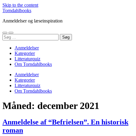
Skip to the content
Torndahlbooks
Anmeldelser og læseinspiration
Toggle
Toggle
Søg
mobile
search
efter:
menu
field
Anmeldelser
Kategorier
Litteraturquiz
Om Torndahlbooks
Anmeldelser
Kategorier
Litteraturquiz
Om Torndahlbooks
Måned:
december 2021
Anmeldelse af “Befrielsen”. En historisk
roman