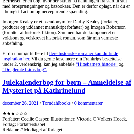
Befrielsen er en bog, hvor der skrald på handlingen fra start til slut
med brosprængninger og bazookaer. Den er derfor oplagt, når du er
i humør til action og nervepirrende spænding.
Imorgen Kealey er et pseudonym for Darby Kealey (forfatter,
producer og uddannet manuskript forfatter) og Imogen Robertson
(forfatter af historisk fiktion). Sammen har de komponeret en
voldsom og velskrevet historisk roman, som får min varmeste
anbefaling.
Er du i humør til flere til
flere historiske romaner kan du finde
inspiration her
. Vil du gerne læse mere om Frankrigs besættelse
under 2. verdenskrig, kan jeg anbefale
“Hittebarnets historie”
og
“De glemte børns bog”.
Julekalenderbog for børn – Anmeldelse af
Mysteriet på Kathrinelund
december 26, 2021
/
Torndahlbooks
/
0 kommentarer
★★★☆☆☆
Forfatter: Cecilie Casper. Illustrationer: Victoria C Vølkers Hoeck,
Forlag: Forfatterskabet
Reklame // Modtaget af forlaget