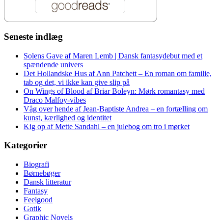
Seneste indlæg
Solens Gave af Maren Lemb | Dansk fantasydebut med et
spændende univers
Det Hollandske Hus af Ann Patchett – En roman om familie,
tab og det, vi ikke kan give slip på
On Wings of Blood af Briar Boleyn: Mørk romantasy med
Draco Malfoy-vibes
Våg over hende af Jean-Baptiste Andrea – en fortælling om
kunst, kærlighed og identitet
Kig op af Mette Sandahl – en julebog om tro i mørket
Kategorier
Biografi
Børnebøger
Dansk litteratur
Fantasy
Feelgood
Gotik
Graphic Novels