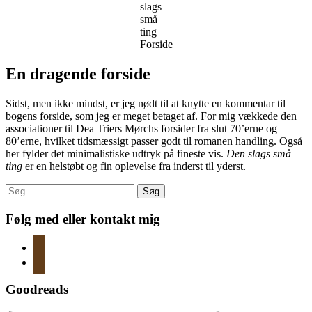
slags
små
ting –
Forside
En dragende forside
Sidst, men ikke mindst, er jeg nødt til at knytte en kommentar til
bogens forside, som jeg er meget betaget af. For mig vækkede den
associationer til Dea Triers Mørchs forsider fra slut 70’erne og
80’erne, hvilket tidsmæssigt passer godt til romanen handling. Også
her fylder det minimalistiske udtryk på fineste vis.
Den slags små
ting
er en helstøbt og fin oplevelse fra inderst til yderst.
Søg
efter:
Følg med eller kontakt mig
instagram
mail
Goodreads