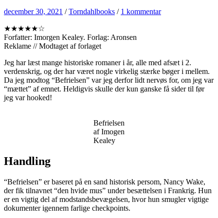
december 30, 2021
/
Torndahlbooks
/
1 kommentar
★★★★★☆
Forfatter: Imorgen Kealey. Forlag: Aronsen
Reklame // Modtaget af forlaget
Jeg har læst mange historiske romaner i år, alle med afsæt i 2.
verdenskrig, og der har været nogle virkelig stærke bøger i mellem.
Da jeg modtog “Befrielsen” var jeg derfor lidt nervøs for, om jeg var
“mættet” af emnet. Heldigvis skulle der kun ganske få sider til før
jeg var hooked!
Befrielsen
af Imogen
Kealey
Handling
“Befrielsen” er baseret på en sand historisk persom, Nancy Wake,
der fik tilnavnet “den hvide mus” under besættelsen i Frankrig. Hun
er en vigtig del af modstandsbevægelsen, hvor hun smugler vigtige
dokumenter igennem farlige checkpoints.