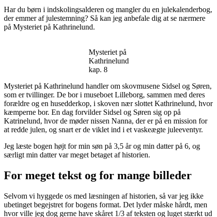
Har du børn i indskolingsalderen og mangler du en julekalenderbog,
der emmer af julestemning? Så kan jeg anbefale dig at se nærmere
på Mysteriet på Kathrinelund.
Mysteriet på
Kathrinelund
kap. 8
Mysteriet på Kathrinelund handler om skovmusene Sidsel og Søren,
som er tvillinger. De bor i museboet Lilleborg, sammen med deres
forældre og en husedderkop, i skoven nær slottet Kathrinelund, hvor
kæmperne bor. En dag forvilder Sidsel og Søren sig op på
Katrinelund, hvor de møder nissen Nanna, der er på en mission for
at redde julen, og snart er de viklet ind i et vaskeægte juleeventyr.
Jeg læste bogen højt for min søn på 3,5 år og min datter på 6, og
særligt min datter var meget betaget af historien.
For meget tekst og for mange billeder
Selvom vi hyggede os med læsningen af historien, så var jeg ikke
ubetinget begejstret for bogens format. Det lyder måske hårdt, men
hvor ville jeg dog gerne have skåret 1/3 af teksten og luget stærkt ud