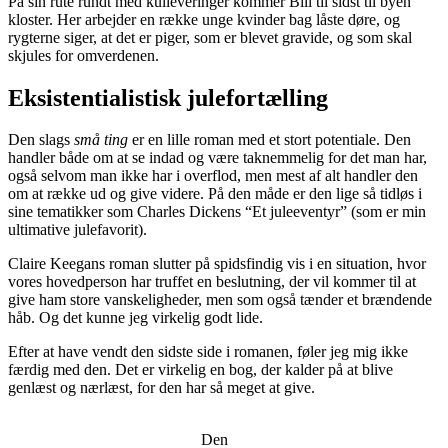
På sin rute rundt med kulleveringer kommer Bill til sidst til byen
kloster. Her arbejder en række unge kvinder bag låste døre, og
rygterne siger, at det er piger, som er blevet gravide, og som skal
skjules for omverdenen.
Eksistentialistisk julefortælling
Den slags
små ting
er en lille roman med et stort potentiale. Den
handler både om at se indad og være taknemmelig for det man har,
også selvom man ikke har i overflod, men mest af alt handler den
om at række ud og give videre. På den måde er den lige så tidløs i
sine tematikker som Charles Dickens “Et juleeventyr” (som er min
ultimative julefavorit).
Claire Keegans roman slutter på spidsfindig vis i en situation, hvor
vores hovedperson har truffet en beslutning, der vil kommer til at
give ham store vanskeligheder, men som også tænder et brændende
håb. Og det kunne jeg virkelig godt lide.
Efter at have vendt den sidste side i romanen, føler jeg mig ikke
færdig med den. Det er virkelig en bog, der kalder på at blive
genlæst og nærlæst, for den har så meget at give.
Den