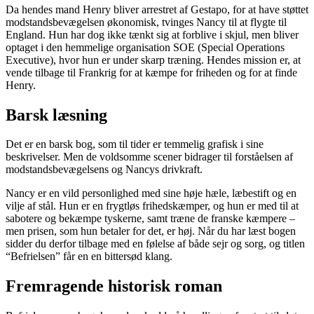
Da hendes mand Henry bliver arrestret af Gestapo, for at have støttet
modstandsbevægelsen økonomisk, tvinges Nancy til at flygte til
England. Hun har dog ikke tænkt sig at forblive i skjul, men bliver
optaget i den hemmelige organisation SOE (Special Operations
Executive), hvor hun er under skarp træning. Hendes mission er, at
vende tilbage til Frankrig for at kæmpe for friheden og for at finde
Henry.
Barsk læsning
Det er en barsk bog, som til tider er temmelig grafisk i sine
beskrivelser. Men de voldsomme scener bidrager til forståelsen af
modstandsbevægelsens og Nancys drivkraft.
Nancy er en vild personlighed med sine høje hæle, læbestift og en
vilje af stål. Hun er en frygtløs frihedskæmper, og hun er med til at
sabotere og bekæmpe tyskerne, samt træne de franske kæmpere –
men prisen, som hun betaler for det, er høj. Når du har læst bogen
sidder du derfor tilbage med en følelse af både sejr og sorg, og titlen
“Befrielsen” får en en bittersød klang.
Fremragende historisk roman