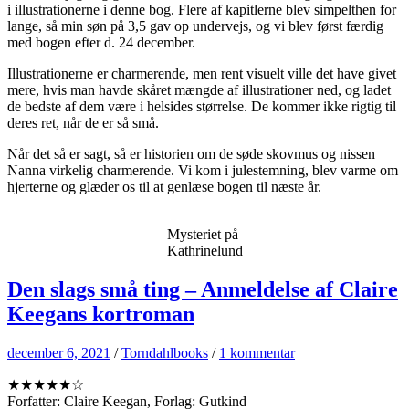
i illustrationerne i denne bog. Flere af kapitlerne blev simpelthen for
lange, så min søn på 3,5 gav op undervejs, og vi blev først færdig
med bogen efter d. 24 december.
Illustrationerne er charmerende, men rent visuelt ville det have givet
mere, hvis man havde skåret mængde af illustrationer ned, og ladet
de bedste af dem være i helsides størrelse. De kommer ikke rigtig til
deres ret, når de er så små.
Når det så er sagt, så er historien om de søde skovmus og nissen
Nanna virkelig charmerende. Vi kom i julestemning, blev varme om
hjerterne og glæder os til at genlæse bogen til næste år.
Mysteriet på
Kathrinelund
Den slags små ting – Anmeldelse af Claire
Keegans kortroman
december 6, 2021
/
Torndahlbooks
/
1 kommentar
★★★★★☆
Forfatter: Claire Keegan, Forlag: Gutkind