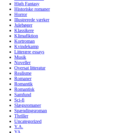
High Fantasy
Historiske romaner
Horror
Illustrerede værker
Julebøger
Klassikere
Klimafiktion
Kortroman
Kvindekamp
Litterære essays
Musik
Noveller
Oversat litteratur
Realisme
Romaner
Romantik
Romantisk
Samfund
Sci-fi
Slægsromaner
Spændingsroman
Thriller
Uncategorized
Y.A.
YA