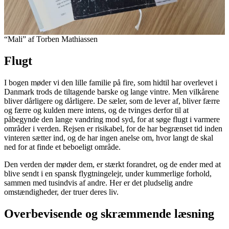
“Mali” af Torben Mathiassen
Flugt
I bogen møder vi den lille familie på fire, som hidtil har overlevet i
Danmark trods de tiltagende barske og lange vintre. Men vilkårene
bliver dårligere og dårligere. De sæler, som de lever af, bliver færre
og færre og kulden mere intens, og de tvinges derfor til at
påbegynde den lange vandring mod syd, for at søge flugt i varmere
områder i verden. Rejsen er risikabel, for de har begrænset tid inden
vinteren sætter ind, og de har ingen anelse om, hvor langt de skal
ned for at finde et beboeligt område.
Den verden der møder dem, er stærkt forandret, og de ender med at
blive sendt i en spansk flygtningelejr, under kummerlige forhold,
sammen med tusindvis af andre. Her er det pludselig andre
omstændigheder, der truer deres liv.
Overbevisende og skræmmende læsning