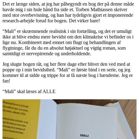
Det er længe siden, at jeg har påbegyndt en bog der på denne måde
havde mig i sin hule hånd fra side et. Torben Mathiassen skriver
med stor overbevisning, og han har tydeligvis gjort et imponerende
research-arbejde forud for bogen. Det virker bare!
“Mali” er skræmmende realistisk i sin fortælling, og det er umuligt
ikke at blive endnu mere bevidst om den klimakrise vi befinder os i
lige nu. Kombineret med emnet om flugt og behandlingen af
flygtninge, får du du en absolut højaktuel og vigtig roman, som
samtidigt er nervepirrende og underholdende.
Jeg slugte bogen råt, og her flere dage efter bliver den ved med at
poppe op i min bevidsthed. “Mali” er første bind i en serie, og jeg
kommer til at sidde og trippe for at få næste bog i hænderne. Jeg er
fan!
“Mali” skal læses af ALLE