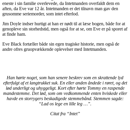
eneste i sin familie overlevede, da Intetmanden overfaldt dem en
aften, da Eve var 12 år. Intetmanden er det tilnavn man gav den
grusomme seriemorder, som intet efterlod.
Jim Doyle indser hurtigt at han er nødt til at læse bogen, både for at
genopleve sin storhedstid, men også for at se, om Eve er på sporet af
at finde ham.
Eve Black fortæller både sin egen tragiske historie, men også de
andre ofres gruopvækkende oplevelser med Intetmanden.
Han hørte noget, som han senere beskrev som en skrattende lyd
efterfulgt af et langtrukket suk. En eller anden åndede i røret, og det
lød underligt og uhyggeligt. Kort efter hørte Tommy en raspende
mandestemme. Det lød, som om vedkommende enten hviskede eller
havde en storrygers beskadigede stemmebånd. Stemmen sagde:
“Lad os lege en lille leg …”.
Citat fra “Intet”