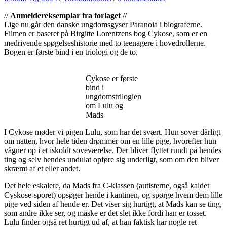
//
Anmeldereksemplar fra forlaget
//
Lige nu går den danske ungdomsgyser Paranoia i biograferne.
Filmen er baseret på Birgitte Lorentzens bog Cykose, som er en
medrivende spøgelseshistorie med to teenagere i hovedrollerne.
Bogen er første bind i en triologi og de to.
Cykose er første
bind i
ungdomstrilogien
om Lulu og
Mads
I Cykose møder vi pigen Lulu, som har det svært. Hun sover dårligt
om natten, hvor hele tiden drømmer om en lille pige, hvorefter hun
vågner op i et iskoldt soveværelse. Der bliver flyttet rundt på hendes
ting og selv hendes undulat opføre sig underligt, som om den bliver
skræmt af et eller andet.
Det hele eskalere, da Mads fra C-klassen (autisterne, også kaldet
Cyskose-sporet) opsøger hende i kantinen, og spørge hvem dem lille
pige ved siden af hende er. Det viser sig hurtigt, at Mads kan se ting,
som andre ikke ser, og måske er det slet ikke fordi han er tosset.
Lulu finder også ret hurtigt ud af, at han faktisk har nogle ret