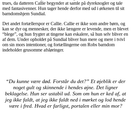
trues, da datteren Callie begynder at samle på dyreknogler og tale
med fantasivenner. Hun tager hende derfor med ud i ørkenen til sit
barndomshjem Sundial.
Det andet fortællerspor er Callie. Callie er ikke som andre børn, og
kan se dyr og mennesker, der ikke længere er levende, men er blevet
“blege”, og hun frygter at tingene kan eskalere, så hun selv bliver en
af dem. Under opholdet på Sundial bliver hun mere og mere i tvivl
om sin mors intentioner, og fortællingerne om Robs barndom
indeholder grusomme afsløringer.
“Du kunne være død. Forstår du det?” Et øjeblik er der
noget gult og skinnende i hendes øjne. Det ligner
beklagelse. Hun ser ustabil ud. Som om hun er ked af, at
jeg ikke faldt, at jeg ikke faldt ned i mørket og lod hende
være i fred. Hvad er farligst, portalen eller min mor?