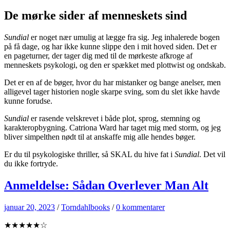
De mørke sider af menneskets sind
Sundial
er noget nær umulig at lægge fra sig. Jeg inhalerede bogen
på få dage, og har ikke kunne slippe den i mit hoved siden. Det er
en pageturner, der tager dig med til de mørkeste afkroge af
menneskets psykologi, og den er spækket med plottwist og ondskab.
Det er en af de bøger, hvor du har mistanker og bange anelser, men
alligevel tager historien nogle skarpe sving, som du slet ikke havde
kunne forudse.
Sundial
er rasende velskrevet i både plot, sprog, stemning og
karakteropbygning. Catriona Ward har taget mig med storm, og jeg
bliver simpelthen nødt til at anskaffe mig alle hendes bøger.
Er du til psykologiske thriller, så SKAL du hive fat i
Sundial
. Det vil
du ikke fortryde.
Anmeldelse: Sådan Overlever Man Alt
januar 20, 2023
/
Torndahlbooks
/
0 kommentarer
★★★★★☆