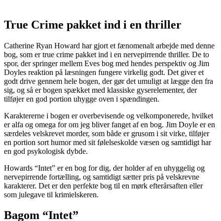
True Crime pakket ind i en thriller
Catherine Ryan Howard har gjort et fænomenalt arbejde med denne
bog, som er true crime pakket ind i en nervepirrende thriller. De to
spor, der springer mellem Eves bog med hendes perspektiv og Jim
Doyles reaktion på læsningen fungere virkelig godt. Det giver et
godt drive gennem hele bogen, der gør det umuligt at lægge den fra
sig, og så er bogen spækket med klassiske gyserelementer, der
tilføjer en god portion uhygge oven i spændingen.
Karaktererne i bogen er overbevisende og velkomponerede, hvilket
er alfa og omega for om jeg bliver fanget af en bog. Jim Doyle er en
særdeles velskrevet morder, som både er grusom i sit virke, tilføjer
en portion sort humor med sit følelseskolde væsen og samtidigt har
en god psykologisk dybde.
Howards “Intet” er en bog for dig, der holder af en uhyggelig og
nervepirrende fortælling, og samtidigt sætter pris på velskrevne
karakterer. Det er den perfekte bog til en mørk efterårsaften eller
som julegave til krimielskeren.
Bagom “Intet”