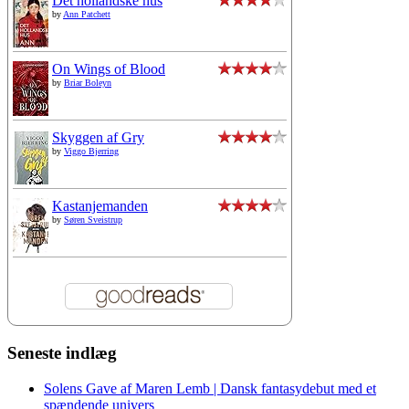
Det hollandske hus
by
Ann Patchett
On Wings of Blood
by
Briar Boleyn
Skyggen af Gry
by
Viggo Bjerring
Kastanjemanden
by
Søren Sveistrup
Seneste indlæg
Solens Gave af Maren Lemb | Dansk fantasydebut med et
spændende univers