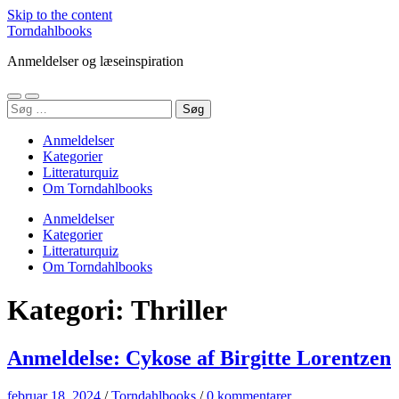
Skip to the content
Torndahlbooks
Anmeldelser og læseinspiration
Toggle
Toggle
Søg
mobile
search
efter:
menu
field
Anmeldelser
Kategorier
Litteraturquiz
Om Torndahlbooks
Anmeldelser
Kategorier
Litteraturquiz
Om Torndahlbooks
Kategori:
Thriller
Anmeldelse: Cykose af Birgitte Lorentzen
februar 18, 2024
/
Torndahlbooks
/
0 kommentarer