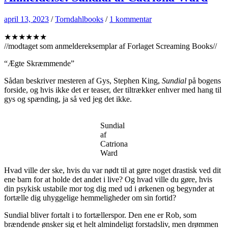
april 13, 2023
/
Torndahlbooks
/
1 kommentar
★★★★★★
//modtaget som anmeldereksemplar af Forlaget Screaming Books//
“Ægte Skræmmende”
Sådan beskriver mesteren af Gys, Stephen King,
Sundial
på bogens
forside, og hvis ikke det er teaser, der tiltrækker enhver med hang til
gys og spænding, ja så ved jeg det ikke.
Sundial
af
Catriona
Ward
Hvad ville der ske, hvis du var nødt til at gøre noget drastisk ved dit
ene barn for at holde det andet i live? Og hvad ville du gøre, hvis
din psykisk ustabile mor tog dig med ud i ørkenen og begynder at
fortælle dig uhyggelige hemmeligheder om sin fortid?
Sundial bliver fortalt i to fortællerspor. Den ene er Rob, som
brændende ønsker sig et helt almindeligt forstadsliv, men drømmen