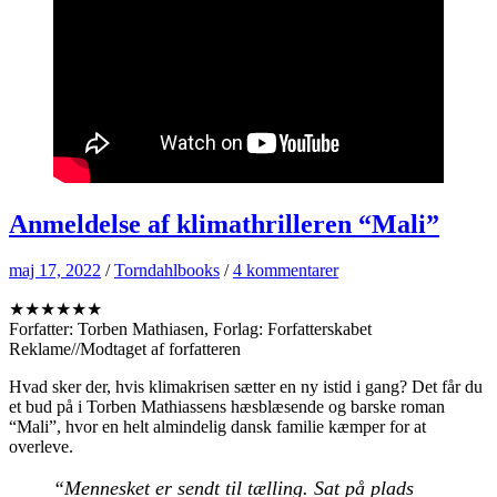
Anmeldelse af klimathrilleren “Mali”
maj 17, 2022
/
Torndahlbooks
/
4 kommentarer
★★★★★★
Forfatter: Torben Mathiasen, Forlag: Forfatterskabet
Reklame//Modtaget af forfatteren
Hvad sker der, hvis klimakrisen sætter en ny istid i gang? Det får du
et bud på i Torben Mathiassens hæsblæsende og barske roman
“Mali”, hvor en helt almindelig dansk familie kæmper for at
overleve.
“Mennesket er sendt til tælling. Sat på plads