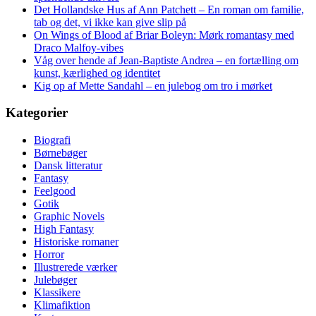
Det Hollandske Hus af Ann Patchett – En roman om familie,
tab og det, vi ikke kan give slip på
On Wings of Blood af Briar Boleyn: Mørk romantasy med
Draco Malfoy-vibes
Våg over hende af Jean-Baptiste Andrea – en fortælling om
kunst, kærlighed og identitet
Kig op af Mette Sandahl – en julebog om tro i mørket
Kategorier
Biografi
Børnebøger
Dansk litteratur
Fantasy
Feelgood
Gotik
Graphic Novels
High Fantasy
Historiske romaner
Horror
Illustrerede værker
Julebøger
Klassikere
Klimafiktion