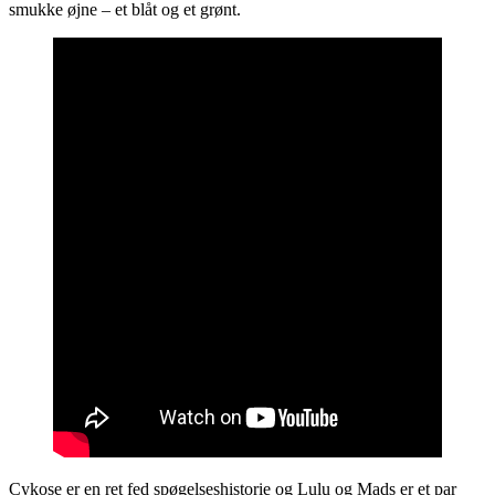
smukke øjne – et blåt og et grønt.
Cykose er en ret fed spøgelseshistorie og Lulu og Mads er et par