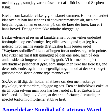
med uhygge, som jeg var ret fascineret af – lidt i stil med Stephen
King.
Bret er som karakter virkelig godt skruet sammen. Han er udmærket
klar over, at han har tendens til at overdramatisere alt, men det
betyder også, at han er usikker på, om de farer der lurer, kun er i
hans hoved. Det gør dem ikke mindre uhyggelige.
Beskrivelserne af resten af karaktererne i bogen virker underligt
forsimplede og ensformige. Jeg ville næsten ønske, at jeg havde
noteret, hvor mange gange Bret Easton Ellis bruger ordet
“Wayfarer-solbriller” i løbet af bogen for at understrege min pointe.
Det virker nærmest lidt grinagtigt på den ene side, men på den
anden side, så fungere det virkelig godt. Vi har med komplet
overfladiske personer at gøre, som simpelthen ikke har flere lag end
deres udseende, og har man egentligt noget imod at der sker noget
grusomt mod sådan denne type mennesker?
SKÅR er til dig, der holder af at læse om den menneskelige
psykologi, seriemordere, uhygge og sex. Den er forholdsvis enkel at
gå til, også selvom man ikke har læst andet af Bret Easton Ellis’
forfatterskab. Ingen tvivl om, at det er en forfatter, der stadig er i
absolut topform og fortjener at blive læst.
Anmeldelse: Sundial af Catriona Ward