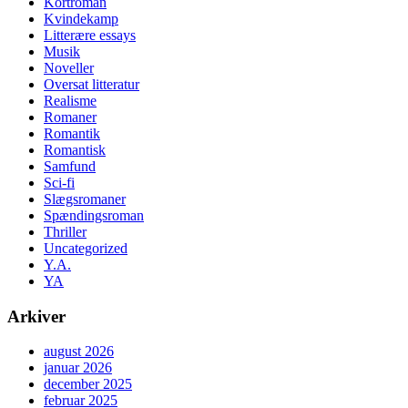
Kortroman
Kvindekamp
Litterære essays
Musik
Noveller
Oversat litteratur
Realisme
Romaner
Romantik
Romantisk
Samfund
Sci-fi
Slægsromaner
Spændingsroman
Thriller
Uncategorized
Y.A.
YA
Arkiver
august 2026
januar 2026
december 2025
februar 2025