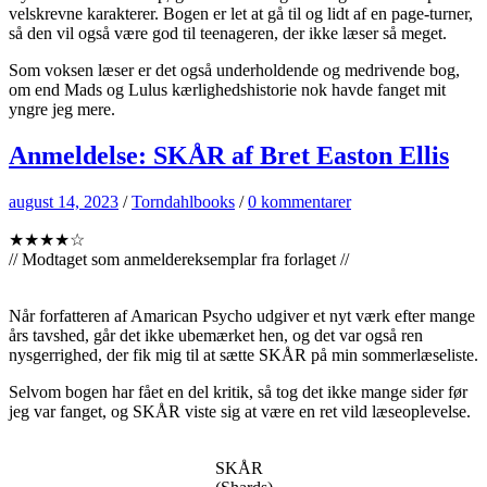
velskrevne karakterer. Bogen er let at gå til og lidt af en page-turner,
så den vil også være god til teenageren, der ikke læser så meget.
Som voksen læser er det også underholdende og medrivende bog,
om end Mads og Lulus kærlighedshistorie nok havde fanget mit
yngre jeg mere.
Anmeldelse: SKÅR af Bret Easton Ellis
august 14, 2023
/
Torndahlbooks
/
0 kommentarer
★★★★☆
// Modtaget som anmeldereksemplar fra forlaget //
Når forfatteren af Amarican Psycho udgiver et nyt værk efter mange
års tavshed, går det ikke ubemærket hen, og det var også ren
nysgerrighed, der fik mig til at sætte SKÅR på min sommerlæseliste.
Selvom bogen har fået en del kritik, så tog det ikke mange sider før
jeg var fanget, og SKÅR viste sig at være en ret vild læseoplevelse.
SKÅR