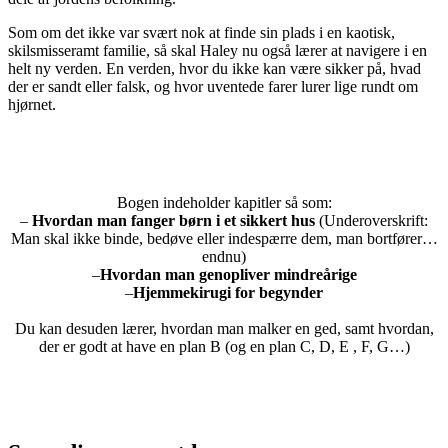
Som om det ikke var svært nok at finde sin plads i en kaotisk,
skilsmisseramt familie, så skal Haley nu også lærer at navigere i en
helt ny verden. En verden, hvor du ikke kan være sikker på, hvad
der er sandt eller falsk, og hvor uventede farer lurer lige rundt om
hjørnet.
Bogen indeholder kapitler så som:
–
Hvordan man fanger børn i et sikkert hus
(Underoverskrift:
Man skal ikke binde, bedøve eller indespærre dem, man bortfører…
endnu)
–
Hvordan man genopliver mindreårige
–
Hjemmekirugi for begynder
Du kan desuden lærer, hvordan man malker en ged, samt hvordan,
der er godt at have en plan B (og en plan C, D, E , F, G…)