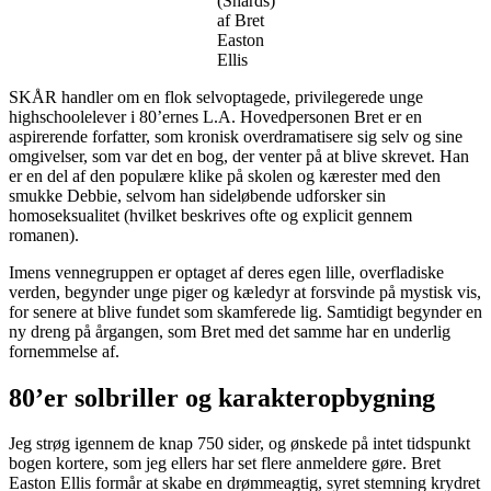
(Shards)
af Bret
Easton
Ellis
SKÅR handler om en flok selvoptagede, privilegerede unge
highschoolelever i 80’ernes L.A. Hovedpersonen Bret er en
aspirerende forfatter, som kronisk overdramatisere sig selv og sine
omgivelser, som var det en bog, der venter på at blive skrevet. Han
er en del af den populære klike på skolen og kærester med den
smukke Debbie, selvom han sideløbende udforsker sin
homoseksualitet (hvilket beskrives ofte og explicit gennem
romanen).
Imens vennegruppen er optaget af deres egen lille, overfladiske
verden, begynder unge piger og kæledyr at forsvinde på mystisk vis,
for senere at blive fundet som skamferede lig. Samtidigt begynder en
ny dreng på årgangen, som Bret med det samme har en underlig
fornemmelse af.
80’er solbriller og karakteropbygning
Jeg strøg igennem de knap 750 sider, og ønskede på intet tidspunkt
bogen kortere, som jeg ellers har set flere anmeldere gøre. Bret
Easton Ellis formår at skabe en drømmeagtig, syret stemning krydret