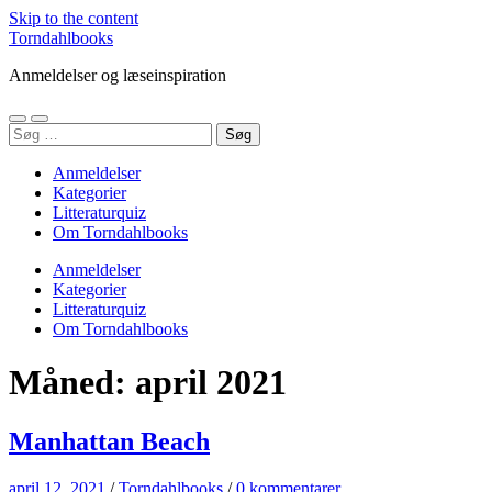
Skip to the content
Torndahlbooks
Anmeldelser og læseinspiration
Toggle
Toggle
Søg
mobile
search
efter:
menu
field
Anmeldelser
Kategorier
Litteraturquiz
Om Torndahlbooks
Anmeldelser
Kategorier
Litteraturquiz
Om Torndahlbooks
Måned:
april 2021
Manhattan Beach
april 12, 2021
/
Torndahlbooks
/
0 kommentarer