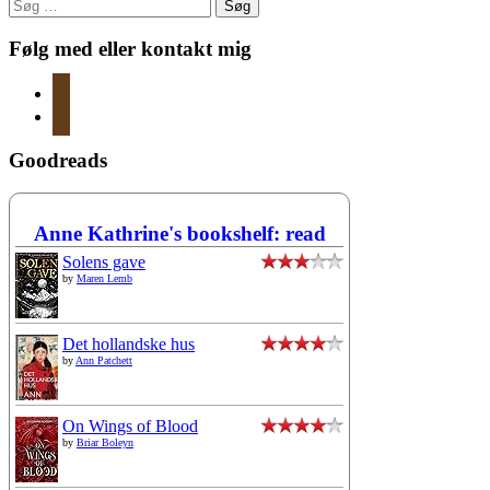
Søg
efter:
Følg med eller kontakt mig
instagram
mail
Goodreads
Anne Kathrine's bookshelf: read
Solens gave
by
Maren Lemb
Det hollandske hus
by
Ann Patchett
On Wings of Blood
by
Briar Boleyn