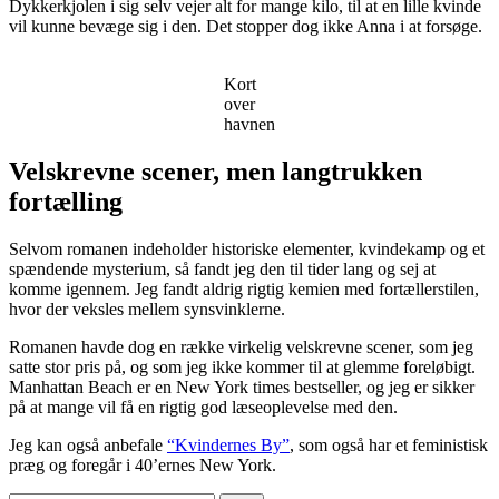
Dykkerkjolen i sig selv vejer alt for mange kilo, til at en lille kvinde
vil kunne bevæge sig i den. Det stopper dog ikke Anna i at forsøge.
Kort
over
havnen
Velskrevne scener, men langtrukken
fortælling
Selvom romanen indeholder historiske elementer, kvindekamp og et
spændende mysterium, så fandt jeg den til tider lang og sej at
komme igennem. Jeg fandt aldrig rigtig kemien med fortællerstilen,
hvor der veksles mellem synsvinklerne.
Romanen havde dog en række virkelig velskrevne scener, som jeg
satte stor pris på, og som jeg ikke kommer til at glemme foreløbigt.
Manhattan Beach er en New York times bestseller, og jeg er sikker
på at mange vil få en rigtig god læseoplevelse med den.
Jeg kan også anbefale
“Kvindernes By”
, som også har et feministisk
præg og foregår i 40’ernes New York.