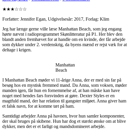
★★★☆☆☆
Forfatter: Jennifer Egan, Udgivelsesår: 2017, Forlag: Klim
Jeg har længe gerne ville læse Manhattan Beach, som jeg engang
hørte nævnt i radioprogrammet Skønlitteratur på P1. Her blev den
blandt anden fremhævet for at handle om en kvinde, der får arbejde
som dykker under 2. verdenskrig, da byens mænd er rejst væk for at
deltage i krigen.
Manhattan
Beach
I Manhattan Beach møder vi 11-årige Anna, der er med sin far på
besøg hos en mystisk fremmed mand. Da Anna, som voksen, møder
manden igen, får hun en fornemmelse af, at han måske kan have
noget med hendes fars forsvinden at gøre. Dexter Styles er en
magtfuld mand, der har relation til gangster miljøet. Anna giver ham
et falsk navn, for at komme tæt på ham.
Samtidigt arbejder Anna på havnen, hvor hun samler komponenter,
der skal bruges på skibene. Hun har dog et stærkt ønske om at blive
dykker, men det er et farligt og mandsdomineret arbejde.