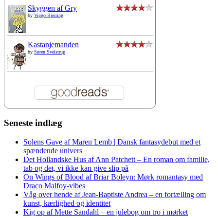
Skyggen af Gry
by
Viggo Bjerring
Kastanjemanden
by
Søren Sveistrup
Seneste indlæg
Solens Gave af Maren Lemb | Dansk fantasydebut med et
spændende univers
Det Hollandske Hus af Ann Patchett – En roman om familie,
tab og det, vi ikke kan give slip på
On Wings of Blood af Briar Boleyn: Mørk romantasy med
Draco Malfoy-vibes
Våg over hende af Jean-Baptiste Andrea – en fortælling om
kunst, kærlighed og identitet
Kig op af Mette Sandahl – en julebog om tro i mørket