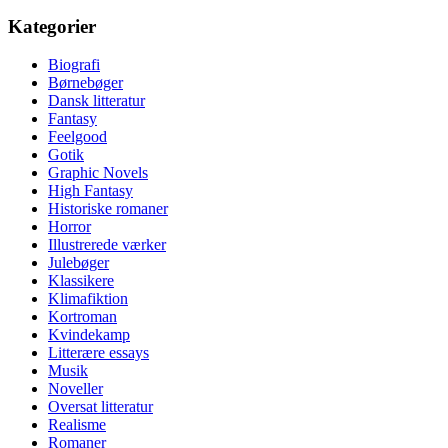
Kategorier
Biografi
Børnebøger
Dansk litteratur
Fantasy
Feelgood
Gotik
Graphic Novels
High Fantasy
Historiske romaner
Horror
Illustrerede værker
Julebøger
Klassikere
Klimafiktion
Kortroman
Kvindekamp
Litterære essays
Musik
Noveller
Oversat litteratur
Realisme
Romaner