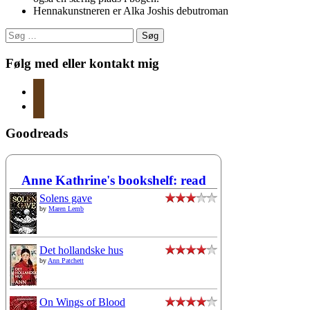
Hennakunstneren er Alka Joshis debutroman
Søg
efter:
Følg med eller kontakt mig
instagram
mail
Goodreads
Anne Kathrine's bookshelf: read
Solens gave
by
Maren Lemb
Det hollandske hus
by
Ann Patchett
On Wings of Blood