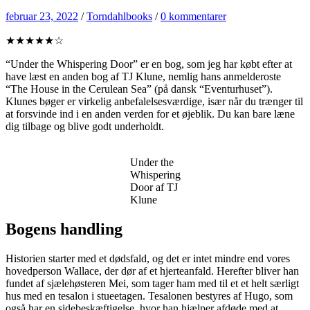
februar 23, 2022
/
Torndahlbooks
/
0 kommentarer
★★★★★☆
“Under the Whispering Door” er en bog, som jeg har købt efter at
have læst en anden bog af TJ Klune, nemlig hans anmelderoste
“The House in the Cerulean Sea” (på dansk “Eventurhuset”).
Klunes bøger er virkelig anbefalelsesværdige, især når du trænger til
at forsvinde ind i en anden verden for et øjeblik. Du kan bare læne
dig tilbage og blive godt underholdt.
Under the
Whispering
Door af TJ
Klune
Bogens handling
Historien starter med et dødsfald, og det er intet mindre end vores
hovedperson Wallace, der dør af et hjerteanfald. Herefter bliver han
fundet af sjælehøsteren Mei, som tager ham med til et et helt særligt
hus med en tesalon i stueetagen. Tesalonen bestyres af Hugo, som
også har en sidebeskæftigelse, hvor han hjælper afdøde med at