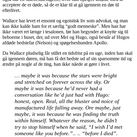
acceptere de er døde, så de er klar til at gå igennem en dør til
efterlivet.
Wallace har levet et ensomt og egoistisk liv som advokat, og man
kan ikke kalde ham for et særlig “godt menneske”. Men han har
ikke været ret længe i tesalonen, før han begynder at knytte sig til
beboerne i huset, der, ud over Mei og Hugo, også består af Hugos
afdøde bedstefar (Nelson) og spøgelseshunden Apollo.
Da Wallace pludselig får stillet en tidsfrist på en uge, inden han skal
gå igennem døren, må han få det bedste ud af sin sparsomme tid og
ændre på nogle af de ting, han ikke nåede at gøre i livet.
… maybe it was because the stars were bright
and stretched on forever across the sky. Or
maybe it was because he’d never had a
conversation like he’d just had with Hugo:
honest, open. Real, all the bluster and noice of
manufactured life falling away. Ore maybe, just
maybe, it was because he was finding the truth
within himself. Whatever the reason, he didn’t
try to stop himself when he said, “I wish I’d met
someone like you before.”.. .. “before I died”.