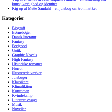
kunst, kærlighed og identitet
Kig op af Mette Sandahl – en julebog om tro i mørket
Kategorier
Biografi
Børnebøger
Dansk litteratur
Fantasy
Feelgood
Gotik
Graphic Novels
High Fantasy
Historiske romaner
Horror
Illustrerede værker
Julebøger
Klassikere
Klimafiktion
Kortroman
Kvindekamp
Litterære essays
Musik
Noveller