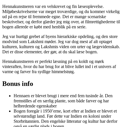
Hennakunstneren var en velskrevet og fin læseoplevelse.
Miljøbeskrivelserne var meget troværdige, og du kommer virkelig
ud på en rejse til fremmede egne. Det er mange scenariske
beskrivelser, og derfor glæder jeg mig over, at filmrettighederne til
bogen allerede er købt med henblik på en serie.
Jeg var hurtigt grebet af byens hierarkiske opdeling, og den store
modvind som Lakshmi møder. Jeg var dog mest af alt optaget
kulturen, kulturen og Lakshmis viden om urter og lægevidenskab.
Det er disse elementer, der gør, at du skal læse bogen.
Hennakunstneren er perfekt læsning på en koldt og mørk
vinteraften, hvor du har brug for at blive lullet ind i et univers af
varme og farver fra sydlige himmelstrøg.
Bonus info
Hennaen er blevet brugt i mere end fem tusinde år. Den
fremstilles af en særlig plante, som både farver og har
helbredende egenskaber
Bogen foregår i 1950’erne, kort efter at Indien er blevet et
selvstændigt land. Før dette var Indien en koloni under
Storbritannien. Den engelske litteratur og kultur har derfor
også en særlig plads i bogen.