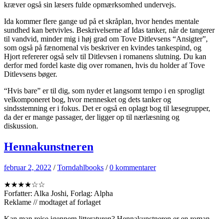
kræver også sin læsers fulde opmærksomhed undervejs.
Ida kommer flere gange ud på et skråplan, hvor hendes mentale
sundhed kan betvivles. Beskrivelserne af Idas tanker, når de tangerer
til vandvid, minder mig i høj grad om Tove Ditlevsens “Ansigter”,
som også på fænomenal vis beskriver en kvindes tankespind, og
Hjort refererer også selv til Ditlevsen i romanens slutning. Du kan
derfor med fordel kaste dig over romanen, hvis du holder af Tove
Ditlevsens bøger.
“Hvis bare” er til dig, som nyder et langsomt tempo i en sprogligt
velkomponeret bog, hvor mennesket og dets tanker og
sindsstemning er i fokus. Det er også en oplagt bog til læsegrupper,
da der er mange passager, der ligger op til nærlæsning og
diskussion.
Hennakunstneren
februar 2, 2022
/
Torndahlbooks
/
0 kommentarer
★★★★☆☆
Forfatter: Alka Joshi, Forlag: Alpha
Reklame // modtaget af forlaget
Kan man rejse igennem litteraturen? Hennakunstneren er en roman,