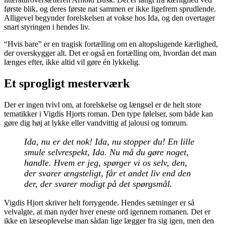
første blik, og deres første nat sammen er ikke ligefrem sprudlende.
Alligevel begynder forelskelsen at vokse hos Ida, og den overtager
snart styringen i hendes liv.
“Hvis bare” er en tragisk fortælling om en altopslugende kærlighed,
der overskygger alt. Det er også en fortælling om, hvordan det man
længes efter, ikke altid vil gøre én lykkelig.
Et sprogligt mesterværk
Der er ingen tvivl om, at forelskelse og længsel er de helt store
tematikker i Vigdis Hjorts roman. Den type følelser, som både kan
gøre dig høj at lykke eller vandvittig af jalousi og tomrum.
Ida, nu er det nok! Ida, nu stopper du! En lille
smule selvrespekt, Ida. Nu må du gøre noget,
handle. Hvem er jeg, spørger vi os selv, den,
der svarer ængsteligt, får et andet liv end den
der, der svarer modigt på det spørgsmål.
Vigdis Hjort skriver helt forrygende. Hendes sætninger er så
velvalgte, at man nyder hver eneste ord igennem romanen. Det er
ikke en læseoplevelse man sådan lige lægger fra sig igen, men den