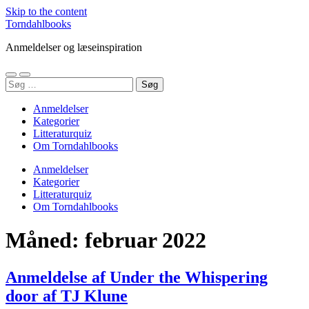
Skip to the content
Torndahlbooks
Anmeldelser og læseinspiration
Toggle
Toggle
Søg
mobile
search
efter:
menu
field
Anmeldelser
Kategorier
Litteraturquiz
Om Torndahlbooks
Anmeldelser
Kategorier
Litteraturquiz
Om Torndahlbooks
Måned:
februar 2022
Anmeldelse af Under the Whispering
door af TJ Klune