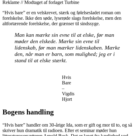
Reklame // Modtaget af forlaget Turbine
“Hvis bare” er en velskrevet, stærk og følelsesladet roman om
forelskelse. Ikke den søde, lyserøde slags forelskelse, men den
altfortærende forelskelse, der grænser til sindssyge.
Man kan mærke sin evne til at elske, før man
møder den elskede. Mærke sin evne til
lidenskab, før man mærker lidenskaben. Mærke
den, når man er barn, som mulighed; jeg er i
stand til at elske stærkt.
Hvis
Bare
–
Vigdis
Hjort
Bogens handling
“Hvis bare” handler om 30-årige Ida, som er gift og mor til to, og så
skriver hun dramatik til radioen. Efter et seminar møder hun
litteraturoversætteren Arnold Busk. Det er langt fra kærlighed ved