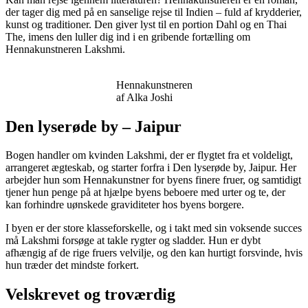
der tager dig med på en sanselige rejse til Indien – fuld af krydderier,
kunst og traditioner. Den giver lyst til en portion Dahl og en Thai
The, imens den luller dig ind i en gribende fortælling om
Hennakunstneren Lakshmi.
Hennakunstneren
af Alka Joshi
Den lyserøde by – Jaipur
Bogen handler om kvinden Lakshmi, der er flygtet fra et voldeligt,
arrangeret ægteskab, og starter forfra i Den lyserøde by, Jaipur. Her
arbejder hun som Hennakunstner for byens finere fruer, og samtidigt
tjener hun penge på at hjælpe byens beboere med urter og te, der
kan forhindre uønskede graviditeter hos byens borgere.
I byen er der store klasseforskelle, og i takt med sin voksende succes
må Lakshmi forsøge at takle rygter og sladder. Hun er dybt
afhængig af de rige fruers velvilje, og den kan hurtigt forsvinde, hvis
hun træder det mindste forkert.
Velskrevet og troværdig