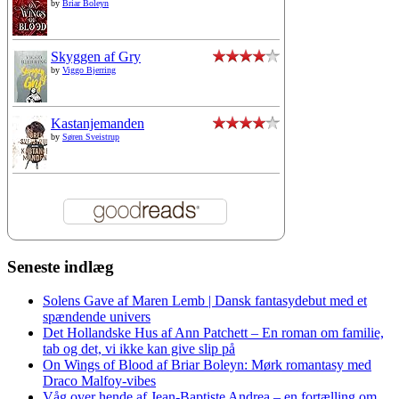
by
Briar Boleyn
Skyggen af Gry
by
Viggo Bjerring
Kastanjemanden
by
Søren Sveistrup
Seneste indlæg
Solens Gave af Maren Lemb | Dansk fantasydebut med et
spændende univers
Det Hollandske Hus af Ann Patchett – En roman om familie,
tab og det, vi ikke kan give slip på
On Wings of Blood af Briar Boleyn: Mørk romantasy med
Draco Malfoy-vibes
Våg over hende af Jean-Baptiste Andrea – en fortælling om