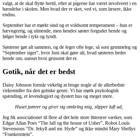
valgt, at de skal flytte hertil, efter at pigerne har været involveret i en
hændelse i skolen. Men hvad der er sket, ved vi, som læsere, ikke
endnu.
September har et mørkt sind og et voldsomt temperament – hun er
hævngerrig, og ulmende, men hendes søster forguder hende og
følger hende i tykt og tyndt.
Søstrene gør alt sammen, og de leger ofte lege, så som gemmeleg og
“September siger”, hvor Juni skal gøre alt, hvad søsteren beder
hende om, uanset hvor grusomt det er.
Gotik, når det er bedst
Daisy Johnson formår virkelig at bruge nogle af de allerbedste
virkemidler fra den gotiske genre. Vi har mørk psykologisk
spænding, et levendegjort og dystert hus og meget mere.
Huset jamrer og giver sig omkring mig, slipper luft ud,
Jeg fik associationer til flere af det hele store litterære værker, som
Edgar Allan Poes “The fall og the house of Usher”, Robot Louis
Stevensons “Dr. Jekyll and mr. Hyde” og ikke mindst Mary Shellys
“Frankenstein”.