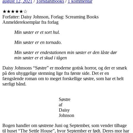
august 12, 2021
/
Torndahlbooks
/
1 kommentar
★★★★★☆
Forfatter: Daisy Johnson, Forlag: Screaming Books
Anmeldereksemplar fra forlag
Min søster er et sort hul.
Min søster er en tornado.
Min søster er endestationen min søster er den låste dør
min søster er et skud i tågen
Daisy Johnsons “Søstre” er moderne gotisk horror, og der er smæk
på den uhyggelige stemning lige fra første side. Det er en
fængslende roman om to meget forskellige søstre, som har et helt
særligt bånd.
Søstre
af
Daisy
Johnson
Bogen handler om søstrene Juni og September, som vender tilbage
til huset “The Settle House”, hvor September er født. Deres mor har