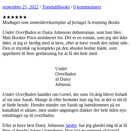
september 25, 2022
/
Torndahlbooks
/
0 kommentarer
★★★★★★
Modtaget som anmeldereksemplar af forlaget Screaming Books
Under Overflade
n er Daisy Johnsons debutroman, som hun blev
Man Booker Price-nomineret for. Det er en roman, som jeg slet ikke
føler, at jeg er færdig med at læse, efter at have vendt den sidste side.
Den er mystisk og kompleks på den absolut bedste måde, som
appellerer til flere genlæsning for at få det hele med.
Under
Overfladen
af Daisy
Johnson
Under Overfladen
handler om Gretel, der som 16-årig bliver forladt
af sin mor Sarah. Mange år efter beslutter hun sig for, at det er tid til
at finde hende. Hendes minder om Sarah og barndommen på en
kanalbåd er uklare, men under søgningen dukker der hele tiden nye
erindringer op til overfladen.
Efter at have læst Daisy Johnsons
Søstre
, har jeg glædet mig til at få
flere af hendes bøger i hænderne. Hun har en eminent skrivestil,