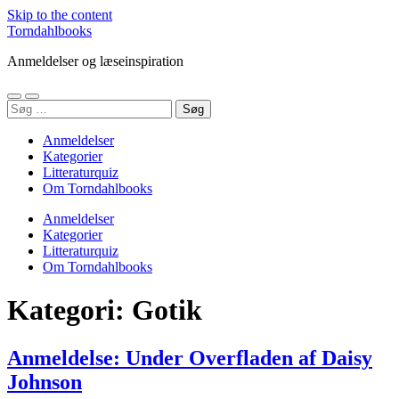
Skip to the content
Torndahlbooks
Anmeldelser og læseinspiration
Toggle
Toggle
Søg
mobile
search
efter:
menu
field
Anmeldelser
Kategorier
Litteraturquiz
Om Torndahlbooks
Anmeldelser
Kategorier
Litteraturquiz
Om Torndahlbooks
Kategori:
Gotik
Anmeldelse: Under Overfladen af Daisy
Johnson