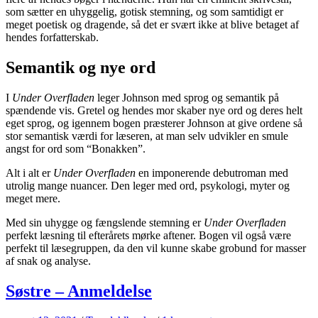
som sætter en uhyggelig, gotisk stemning, og som samtidigt er
meget poetisk og dragende, så det er svært ikke at blive betaget af
hendes forfatterskab.
Semantik og nye ord
I
Under
Overfladen
leger Johnson med sprog og semantik på
spændende vis. Gretel og hendes mor skaber nye ord og deres helt
eget sprog, og igennem bogen præsterer Johnson at give ordene så
stor semantisk værdi for læseren, at man selv udvikler en smule
angst for ord som “Bonakken”.
Alt i alt er
Under Overfladen
en imponerende debutroman med
utrolig mange nuancer. Den leger med ord, psykologi, myter og
meget mere.
Med sin uhygge og fængslende stemning er
Under Overfladen
perfekt læsning til efterårets mørke aftener. Bogen vil også være
perfekt til læsegruppen, da den vil kunne skabe grobund for masser
af snak og analyse.
Søstre – Anmeldelse