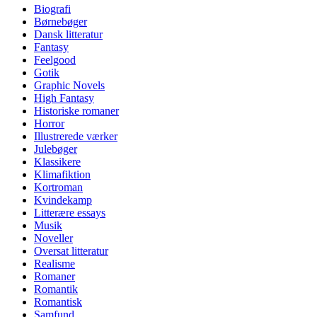
Biografi
Børnebøger
Dansk litteratur
Fantasy
Feelgood
Gotik
Graphic Novels
High Fantasy
Historiske romaner
Horror
Illustrerede værker
Julebøger
Klassikere
Klimafiktion
Kortroman
Kvindekamp
Litterære essays
Musik
Noveller
Oversat litteratur
Realisme
Romaner
Romantik
Romantisk
Samfund