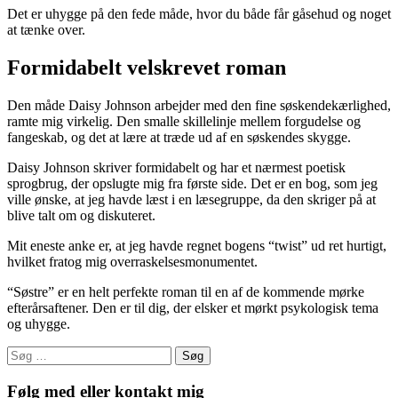
Det er uhygge på den fede måde, hvor du både får gåsehud og noget
at tænke over.
Formidabelt velskrevet roman
Den måde Daisy Johnson arbejder med den fine søskendekærlighed,
ramte mig virkelig. Den smalle skillelinje mellem forgudelse og
fangeskab, og det at lære at træde ud af en søskendes skygge.
Daisy Johnson skriver formidabelt og har et nærmest poetisk
sprogbrug, der opslugte mig fra første side. Det er en bog, som jeg
ville ønske, at jeg havde læst i en læsegruppe, da den skriger på at
blive talt om og diskuteret.
Mit eneste anke er, at jeg havde regnet bogens “twist” ud ret hurtigt,
hvilket fratog mig overraskelsesmonumentet.
“Søstre” er en helt perfekte roman til en af de kommende mørke
efterårsaftener. Den er til dig, der elsker et mørkt psykologisk tema
og uhygge.
Søg
efter:
Følg med eller kontakt mig