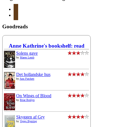
instagram
mail
Goodreads
Anne Kathrine's bookshelf: read
Solens gave
by
Maren Lemb
Det hollandske hus
by
Ann Patchett
On Wings of Blood
by
Briar Boleyn
Skyggen af Gry
by
Viggo Bjerring