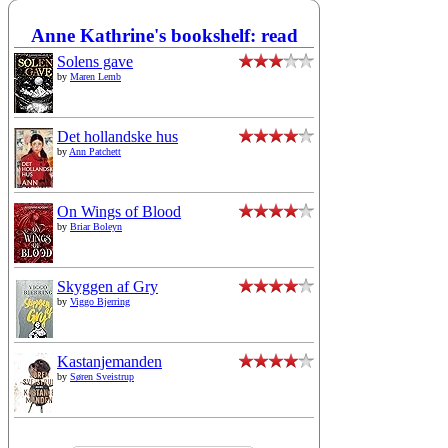
Anne Kathrine's bookshelf: read
Solens gave
by
Maren Lemb
Det hollandske hus
by
Ann Patchett
On Wings of Blood
by
Briar Boleyn
Skyggen af Gry
by
Viggo Bjerring
Kastanjemanden
by
Søren Sveistrup