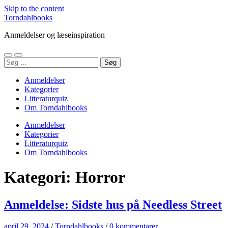
Skip to the content
Torndahlbooks
Anmeldelser og læseinspiration
Toggle
Toggle
Søg
mobile
search
efter:
menu
field
Anmeldelser
Kategorier
Litteraturquiz
Om Torndahlbooks
Anmeldelser
Kategorier
Litteraturquiz
Om Torndahlbooks
Kategori:
Horror
Anmeldelse: Sidste hus på Needless Street
april 29, 2024
/
Torndahlbooks
/
0 kommentarer