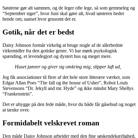
Søstrene gør alt sammen, og de leger ofte lege, så som gemmeleg og
“September siger”, hvor Juni skal gøre alt, hvad søsteren beder
hende om, uanset hvor grusomt det er.
Gotik, når det er bedst
Daisy Johnson formår virkelig at bruge nogle af de allerbedste
virkemidler fra den gotiske genre. Vi har mørk psykologisk
spænding, et levendegjort og dystert hus og meget mere.
Huset jamrer og giver sig omkring mig, slipper luft ud,
Jeg fik associationer til flere af det hele store litterære værker, som
Edgar Allan Poes “The fall og the house of Usher”, Robot Louis
Stevensons “Dr. Jekyll and mr. Hyde” og ikke mindst Mary Shellys
“Frankenstein”.
Det er uhygge på den fede måde, hvor du både får gåsehud og noget
at tænke over.
Formidabelt velskrevet roman
Den måde Daisy Johnson arbejder med den fine søskendekærlighed,