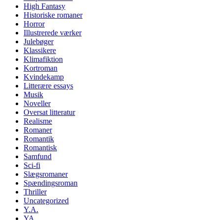
High Fantasy
Historiske romaner
Horror
Illustrerede værker
Julebøger
Klassikere
Klimafiktion
Kortroman
Kvindekamp
Litterære essays
Musik
Noveller
Oversat litteratur
Realisme
Romaner
Romantik
Romantisk
Samfund
Sci-fi
Slægsromaner
Spændingsroman
Thriller
Uncategorized
Y.A.
YA