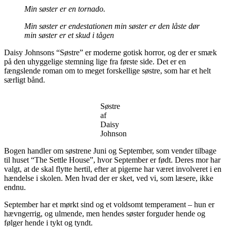
Min søster er en tornado.
Min søster er endestationen min søster er den låste dør
min søster er et skud i tågen
Daisy Johnsons “Søstre” er moderne gotisk horror, og der er smæk
på den uhyggelige stemning lige fra første side. Det er en
fængslende roman om to meget forskellige søstre, som har et helt
særligt bånd.
Søstre
af
Daisy
Johnson
Bogen handler om søstrene Juni og September, som vender tilbage
til huset “The Settle House”, hvor September er født. Deres mor har
valgt, at de skal flytte hertil, efter at pigerne har været involveret i en
hændelse i skolen. Men hvad der er sket, ved vi, som læsere, ikke
endnu.
September har et mørkt sind og et voldsomt temperament – hun er
hævngerrig, og ulmende, men hendes søster forguder hende og
følger hende i tykt og tyndt.