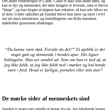
Det andet fortællerspor er Callie. Callie er ikke som andre børn, og
kan se dyr og mennesker, der ikke længere er levende, men er blevet
“blege”, og hun frygter at tingene kan eskalere, så hun selv bliver en
af dem. Under opholdet på Sundial bliver hun mere og mere i tvivl
om sin mors intentioner, og fortællingerne om Robs barndom
indeholder grusomme afsløringer.
“Du kunne være død. Forstår du det?” Et øjeblik er der
noget gult og skinnende i hendes øjne. Det ligner
beklagelse. Hun ser ustabil ud. Som om hun er ked af, at
jeg ikke faldt, at jeg ikke faldt ned i mørket og lod hende
være i fred. Hvad er farligst, portalen eller min mor?
De mørke sider af menneskets sind
Sundial
er noget nær umulig at lægge fra sig. Jeg inhalerede bogen