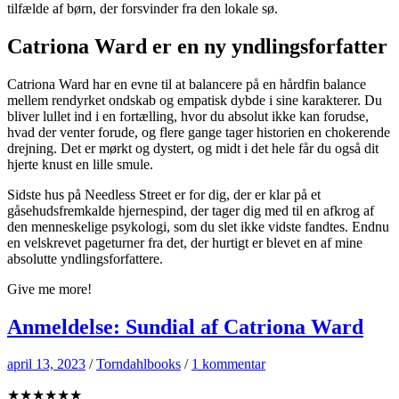
tilfælde af børn, der forsvinder fra den lokale sø.
Catriona Ward er en ny yndlingsforfatter
Catriona Ward har en evne til at balancere på en hårdfin balance
mellem rendyrket ondskab og empatisk dybde i sine karakterer. Du
bliver lullet ind i en fortælling, hvor du absolut ikke kan forudse,
hvad der venter forude, og flere gange tager historien en chokerende
drejning. Det er mørkt og dystert, og midt i det hele får du også dit
hjerte knust en lille smule.
Sidste hus på Needless Street er for dig, der er klar på et
gåsehudsfremkalde hjernespind, der tager dig med til en afkrog af
den menneskelige psykologi, som du slet ikke vidste fandtes. Endnu
en velskrevet pageturner fra det, der hurtigt er blevet en af mine
absolutte yndlingsforfattere.
Give me more!
Anmeldelse: Sundial af Catriona Ward
april 13, 2023
/
Torndahlbooks
/
1 kommentar
★★★★★★