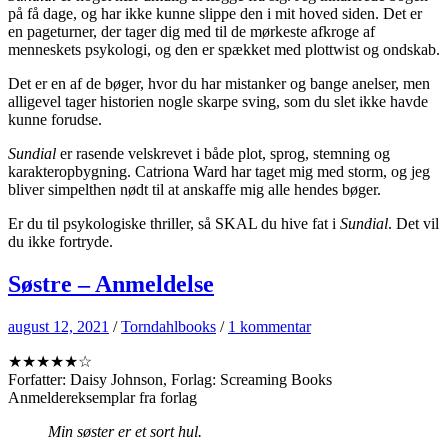
på få dage, og har ikke kunne slippe den i mit hoved siden. Det er
en pageturner, der tager dig med til de mørkeste afkroge af
menneskets psykologi, og den er spækket med plottwist og ondskab.
Det er en af de bøger, hvor du har mistanker og bange anelser, men
alligevel tager historien nogle skarpe sving, som du slet ikke havde
kunne forudse.
Sundial
er rasende velskrevet i både plot, sprog, stemning og
karakteropbygning. Catriona Ward har taget mig med storm, og jeg
bliver simpelthen nødt til at anskaffe mig alle hendes bøger.
Er du til psykologiske thriller, så SKAL du hive fat i
Sundial
. Det vil
du ikke fortryde.
Søstre – Anmeldelse
august 12, 2021
/
Torndahlbooks
/
1 kommentar
★★★★★☆
Forfatter: Daisy Johnson, Forlag: Screaming Books
Anmeldereksemplar fra forlag
Min søster er et sort hul.