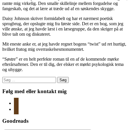
ramte mig virkelig. Den smalle skillelinje mellem forgudelse og
fangeskab, og det at lære at træde ud af en søskendes skygge.
Daisy Johnson skriver formidabelt og har et nærmest poetisk
sprogbrug, der opslugte mig fra første side. Det er en bog, som jeg
ville ønske, at jeg havde læst i en læsegruppe, da den skriger på at
blive talt om og diskuteret.
Mit eneste anke er, at jeg havde regnet bogens “twist” ud ret hurtigt,
hvilket fratog mig overraskelsesmonumentet.
“Søstre” er en helt perfekte roman til en af de kommende mørke
efterårsaftener. Den er til dig, der elsker et mørkt psykologisk tema
og uhygge.
Søg
efter:
Følg med eller kontakt mig
instagram
mail
Goodreads