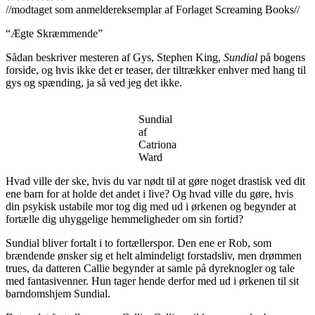
//modtaget som anmeldereksemplar af Forlaget Screaming Books//
“Ægte Skræmmende”
Sådan beskriver mesteren af Gys, Stephen King,
Sundial
på bogens
forside, og hvis ikke det er teaser, der tiltrækker enhver med hang til
gys og spænding, ja så ved jeg det ikke.
Sundial
af
Catriona
Ward
Hvad ville der ske, hvis du var nødt til at gøre noget drastisk ved dit
ene barn for at holde det andet i live? Og hvad ville du gøre, hvis
din psykisk ustabile mor tog dig med ud i ørkenen og begynder at
fortælle dig uhyggelige hemmeligheder om sin fortid?
Sundial bliver fortalt i to fortællerspor. Den ene er Rob, som
brændende ønsker sig et helt almindeligt forstadsliv, men drømmen
trues, da datteren Callie begynder at samle på dyreknogler og tale
med fantasivenner. Hun tager hende derfor med ud i ørkenen til sit
barndomshjem Sundial.