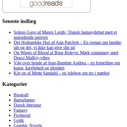
Seneste indlæg
Solens Gave af Maren Lemb | Dansk fantasydebut med et
spændende univers
Det Hollandske Hus af Ann Patchett – En roman om familie,
tab og det, vi ikke kan give slip på
On Wings of Blood af Briar Boleyn: Mørk romantasy med
Draco Malfoy-vibes
Våg over hende af Jean-Baptiste Andrea – en fortælling om
kunst, kærlighed og identitet
Kig op af Mette Sandahl – en julebog om tro i mørket
Kategorier
Biografi
Børnebøger
Dansk litteratur
Fantasy
Feelgood
Gotik
Graphic Novels