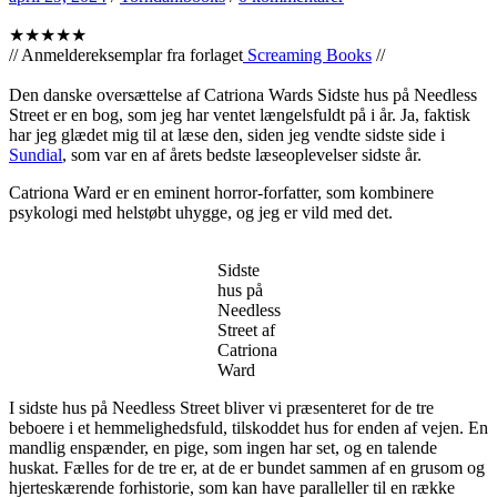
★★★★★
// Anmeldereksemplar fra forlaget
Screaming Books
//
Den danske oversættelse af Catriona Wards Sidste hus på Needless
Street er en bog, som jeg har ventet længelsfuldt på i år. Ja, faktisk
har jeg glædet mig til at læse den, siden jeg vendte sidste side i
Sundial
, som var en af årets bedste læseoplevelser sidste år.
Catriona Ward er en eminent horror-forfatter, som kombinere
psykologi med helstøbt uhygge, og jeg er vild med det.
Sidste
hus på
Needless
Street af
Catriona
Ward
I sidste hus på Needless Street bliver vi præsenteret for de tre
beboere i et hemmelighedsfuld, tilskoddet hus for enden af vejen. En
mandlig enspænder, en pige, som ingen har set, og en talende
huskat. Fælles for de tre er, at de er bundet sammen af en grusom og
hjerteskærende forhistorie, som kan have paralleller til en række