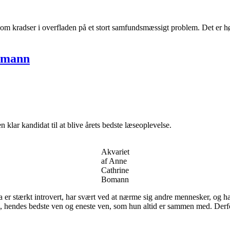
m kradser i overfladen på et stort samfundsmæssigt problem. Det er høj
Bomann
klar kandidat til at blive årets bedste læseoplevelse.
Akvariet
af Anne
Cathrine
Bomann
er stærkt introvert, har svært ved at nærme sig andre mennesker, og har e
 hendes bedste ven og eneste ven, som hun altid er sammen med. Derfo