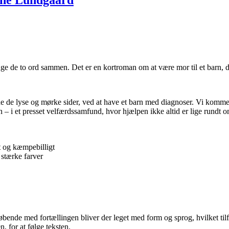
 de to ord sammen. Det er en kortroman om at være mor til et barn, d
 de lyse og mørke sider, ved at have et barn med diagnoser. Vi kommer 
 – i et presset velfærdssamfund, hvor hjælpen ikke altid er lige rundt o
t og kæmpebilligt
 stærke farver
ende med fortællingen bliver der leget med form og sprog, hvilket tilføj
n, for at følge teksten.