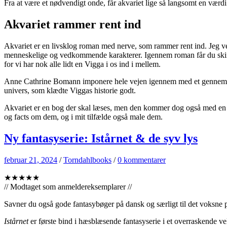
Fra at være et nødvendigt onde, får akvariet lige så langsomt en værdi
Akvariet rammer rent ind
Akvariet er en livsklog roman med nerve, som rammer rent ind. Jeg v
menneskelige og vedkommende karakterer. Igennem roman får du skiftevis
for vi har nok alle lidt en Vigga i os ind i mellem.
Anne Cathrine Bomann imponere hele vejen igennem med et gennemfør
univers, som klædte Viggas historie godt.
Akvariet er en bog der skal læses, men den kommer dog også med en adv
og facts om dem, og i mit tilfælde også male dem.
Ny fantasyserie: Istårnet & de syv lys
februar 21, 2024
/
Torndahlbooks
/
0 kommentarer
★★★★★
// Modtaget som anmeldereksemplarer //
Savner du også gode fantasybøger på dansk og særligt til det voksne p
Istårnet
er første bind i hæsblæsende fantasyserie i et overraskende v