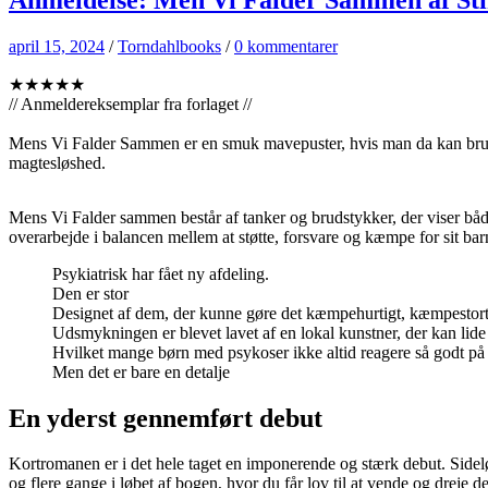
april 15, 2024
/
Torndahlbooks
/
0 kommentarer
★★★★★
// Anmeldereksemplar fra forlaget //
Mens Vi Falder Sammen er en smuk mavepuster, hvis man da kan bruge
magtesløshed.
Mens Vi Falder sammen består af tanker og brudstykker, der viser både
overarbejde i balancen mellem at støtte, forsvare og kæmpe for sit barn
Psykiatrisk har fået ny afdeling.
Den er stor
Designet af dem, der kunne gøre det kæmpehurtigt, kæmpestor
Udsmykningen er blevet lavet af en lokal kunstner, der kan lide
Hvilket mange børn med psykoser ikke altid reagere så godt på
Men det er bare en detalje
En yderst gennemført debut
Kortromanen er i det hele taget en imponerende og stærk debut. Sideløb
og flere gange i løbet af bogen, hvor du får lov til at vende og dreje de