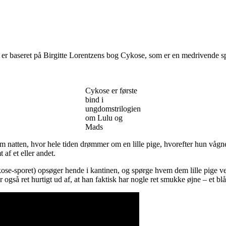
r baseret på Birgitte Lorentzens bog Cykose, som er en medrivende spø
Cykose er første
bind i
ungdomstrilogien
om Lulu og
Mads
natten, hvor hele tiden drømmer om en lille pige, hvorefter hun vågner 
af et eller andet.
ose-sporet) opsøger hende i kantinen, og spørge hvem dem lille pige ved
r også ret hurtigt ud af, at han faktisk har nogle ret smukke øjne – et blå