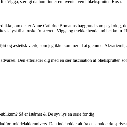
 for Vigga, særligt da hun finder en uventet ven i blæksprutten Rosa.
ed ikke, om det er Anne Cathrine Bomanns baggrund som psykolog, der sp
 lyst til at ruske frustreret i Vigga og trække hende ind i et kram. He
t og æstetisk værk, som jeg ikke kommer til at glemme. Akvariemiljø
arsel. Den efterlader dig med en sær fascination af blæksprutter, som k
ublikum? Så er Istårnet & De syv lys en serie for dig.
eludført middelalderunivers. Den indeholder alt fra en smuk cirkusprise