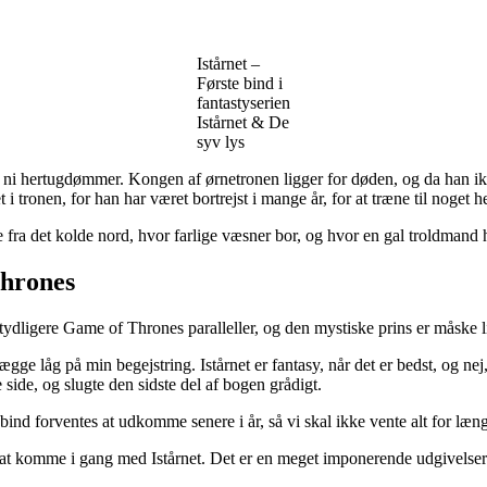
Istårnet –
Første bind i
fantastyserien
Istårnet & De
syv lys
og ni hertugdømmer. Kongen af ørnetronen ligger for døden, og da han ikk
i tronen, for han har været bortrejst i mange år, for at træne til noget he
fra det kolde nord, hvor farlige væsner bor, og hvor en gal troldmand ha
Thrones
ydligere Game of Thrones paralleller, og den mystiske prins er måske l
gge låg på min begejstring. Istårnet er fantasy, når det er bedst, og nej,
side, og slugte den sidste del af bogen grådigt.
 bind forventes at udkomme senere i år, så vi skal ikke vente alt for læng
ed at komme i gang med Istårnet. Det er en meget imponerende udgivelse