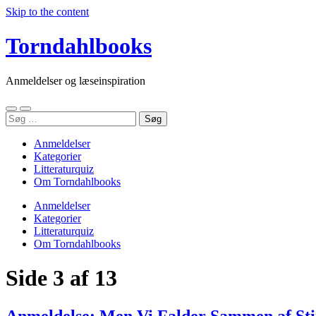
Skip to the content
Torndahlbooks
Anmeldelser og læseinspiration
Toggle
Toggle
Søg
mobile
search
efter:
menu
field
Anmeldelser
Kategorier
Litteraturquiz
Om Torndahlbooks
Anmeldelser
Kategorier
Litteraturquiz
Om Torndahlbooks
Side 3 af 13
Anmeldelse: Men Vi Falder Sammen af St