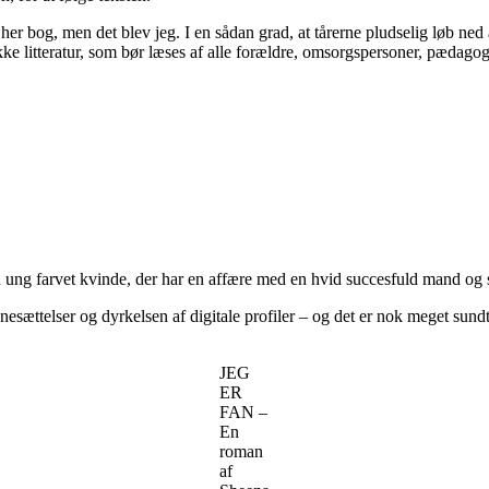
e her bog, men det blev jeg. I en sådan grad, at tårerne pludselig løb n
tykke litteratur, som bør læses af alle forældre, omsorgspersoner, pædago
n ung farvet kvinde, der har en affære med en hvid succesfuld mand og 
cenesættelser og dyrkelsen af digitale profiler – og det er nok meget sundt
JEG
ER
FAN –
En
roman
af