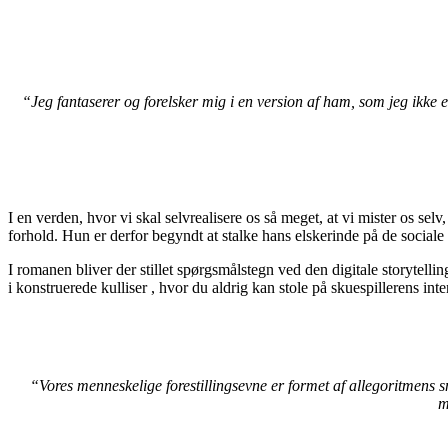
“Jeg fantaserer og forelsker mig i en version af ham, som jeg ikke e
I en verden, hvor vi skal selvrealisere os så meget, at vi mister os se
forhold. Hun er derfor begyndt at stalke hans elskerinde på de sociale me
I romanen bliver der stillet spørgsmålstegn ved den digitale storytelli
i konstruerede kulliser , hvor du aldrig kan stole på skuespillerens inte
“Vores menneskelige forestillingsevne er formet af allegoritmens s
m