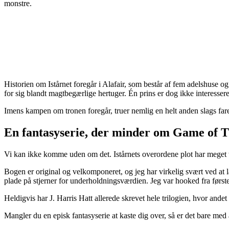
monstre.
Historien om Istårnet foregår i Alafair, som består af fem adelshuse 
for sig blandt magtbegærlige hertuger. Én prins er dog ikke interesseret 
Imens kampen om tronen foregår, truer nemlig en helt anden slags fare 
En fantasyserie, der minder om Game of 
Vi kan ikke komme uden om det. Istårnets overordene plot har meget t
Bogen er original og velkomponeret, og jeg har virkelig svært ved at læ
plade på stjerner for underholdningsværdien. Jeg var hooked fra første 
Heldigvis har J. Harris Hatt allerede skrevet hele trilogien, hvor andet
Mangler du en episk fantasyserie at kaste dig over, så er det bare m