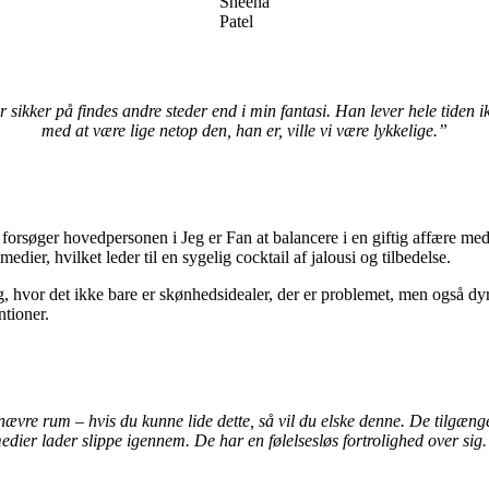
Sheena
Patel
r sikker på findes andre steder end i min fantasi. Han lever hele tiden i
med at være lige netop den, han er, ville vi være lykkelige.”
lv, forsøger hovedpersonen i Jeg er Fan at balancere i en giftig affære 
dier, hvilket leder til en sygelig cocktail af jalousi og tilbedelse.
ng, hvor det ikke bare er skønhedsidealer, der er problemet, men også dyr
ntioner.
nævre rum – hvis du kunne lide dette, så vil du elske denne. De tilgænge
edier lader slippe igennem. De har en følelsesløs fortrolighed over sig.