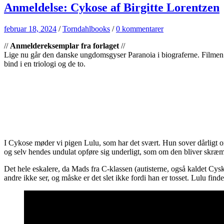
Anmeldelse: Cykose af Birgitte Lorentzen
februar 18, 2024
/
Torndahlbooks
/
0 kommentarer
//
Anmeldereksemplar fra forlaget
//
Lige nu går den danske ungdomsgyser Paranoia i biograferne. Filmen e
bind i en triologi og de to.
I Cykose møder vi pigen Lulu, som har det svært. Hun sover dårligt om 
og selv hendes undulat opføre sig underligt, som om den bliver skræmt 
Det hele eskalere, da Mads fra C-klassen (autisterne, også kaldet Cysk
andre ikke ser, og måske er det slet ikke fordi han er tosset. Lulu finde