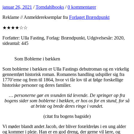
januar 26, 2021
/
Torndahlbooks
/
0 kommentarer
Reklame // Anmeldereksemplar fra
Forlaget Brændpunkt
★★★★☆☆
Forfatter: Ulla Fasting, Forlag: Brændpunkt, Udgivelsesår: 2020,
sideantal: 445
Som Boblerne i bækken
Som boblerne i bækken er Ulla Fastings debutroman og en virkelig
gennemført historisk roman. Romanens handling udspiller sig fra
1770’erne og frem til 1864, hvor vi får lov til at følge forskellige
historiske personer og deres familier.
… personerne gør en svunden tid levende. De springer op fra
bogens sider som boblerne i bækken, er hos os for en stund, for så
at briste og brede deres ringe i vandet
.
(citat fra bogens bagside)
Vi møder blandt andet Jacob, der bliver forældreløs i en ung alder
og kommer i pleje. Han er en god dreng, der gerne vil lære, og