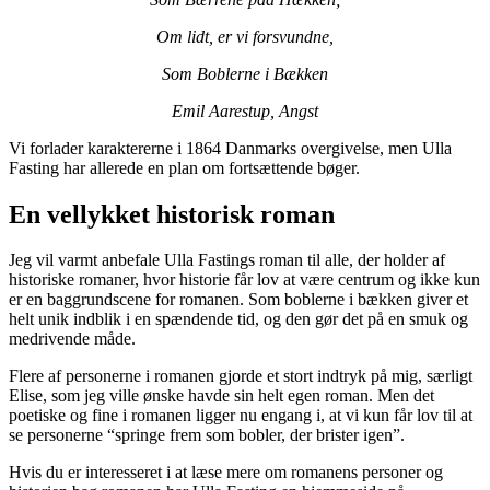
Om lidt, er vi forsvundne,
Som Boblerne i Bækken
Emil Aarestup, Angst
Vi forlader karaktererne i 1864 Danmarks overgivelse, men Ulla
Fasting har allerede en plan om fortsættende bøger.
En vellykket historisk roman
Jeg vil varmt anbefale Ulla Fastings roman til alle, der holder af
historiske romaner, hvor historie får lov at være centrum og ikke kun
er en baggrundscene for romanen. Som boblerne i bækken giver et
helt unik indblik i en spændende tid, og den gør det på en smuk og
medrivende måde.
Flere af personerne i romanen gjorde et stort indtryk på mig, særligt
Elise, som jeg ville ønske havde sin helt egen roman. Men det
poetiske og fine i romanen ligger nu engang i, at vi kun får lov til at
se personerne “springe frem som bobler, der brister igen”.
Hvis du er interesseret i at læse mere om romanens personer og