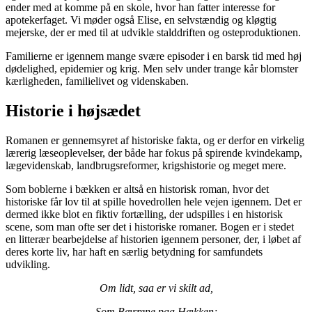
ender med at komme på en skole, hvor han fatter interesse for
apotekerfaget. Vi møder også Elise, en selvstændig og kløgtig
mejerske, der er med til at udvikle stalddriften og osteproduktionen.
Familierne er igennem mange svære episoder i en barsk tid med høj
dødelighed, epidemier og krig. Men selv under trange kår blomster
kærligheden, familielivet og videnskaben.
Historie i højsædet
Romanen er gennemsyret af historiske fakta, og er derfor en virkelig
lærerig læseoplevelser, der både har fokus på spirende kvindekamp,
lægevidenskab, landbrugsreformer, krigshistorie og meget mere.
Som boblerne i bækken er altså en historisk roman, hvor det
historiske får lov til at spille hovedrollen hele vejen igennem. Det er
dermed ikke blot en fiktiv fortælling, der udspilles i en historisk
scene, som man ofte ser det i historiske romaner. Bogen er i stedet
en litterær bearbejdelse af historien igennem personer, der, i løbet af
deres korte liv, har haft en særlig betydning for samfundets
udvikling.
Om lidt, saa er vi skilt ad,
Som Bærrene paa Hækken;