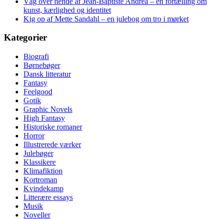
Våg over hende af Jean-Baptiste Andrea – en fortælling om
kunst, kærlighed og identitet
Kig op af Mette Sandahl – en julebog om tro i mørket
Kategorier
Biografi
Børnebøger
Dansk litteratur
Fantasy
Feelgood
Gotik
Graphic Novels
High Fantasy
Historiske romaner
Horror
Illustrerede værker
Julebøger
Klassikere
Klimafiktion
Kortroman
Kvindekamp
Litterære essays
Musik
Noveller