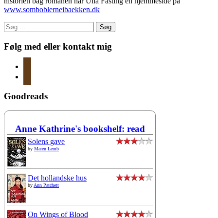
historien bag romanen har Ulla Fasting en hjemmeside på
www.somboblerneibaekken.dk
Søg
efter:
Følg med eller kontakt mig
instagram
mail
Goodreads
Anne Kathrine's bookshelf: read
Solens gave
by
Maren Lemb
Det hollandske hus
by
Ann Patchett
On Wings of Blood