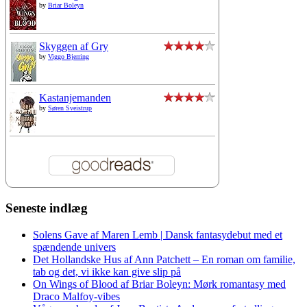
by
Briar Boleyn
Skyggen af Gry
by
Viggo Bjerring
Kastanjemanden
by
Søren Sveistrup
Seneste indlæg
Solens Gave af Maren Lemb | Dansk fantasydebut med et
spændende univers
Det Hollandske Hus af Ann Patchett – En roman om familie,
tab og det, vi ikke kan give slip på
On Wings of Blood af Briar Boleyn: Mørk romantasy med
Draco Malfoy-vibes