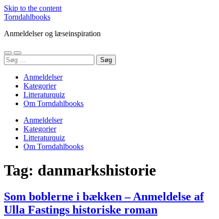
Skip to the content
Torndahlbooks
Anmeldelser og læseinspiration
Toggle
Toggle
Søg
mobile
search
efter:
menu
field
Anmeldelser
Kategorier
Litteraturquiz
Om Torndahlbooks
Anmeldelser
Kategorier
Litteraturquiz
Om Torndahlbooks
Tag:
danmarkshistorie
Som boblerne i bækken – Anmeldelse af
Ulla Fastings historiske roman