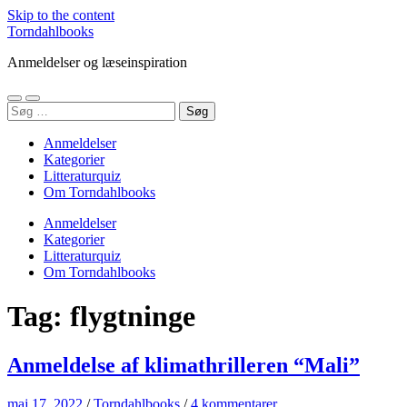
Skip to the content
Torndahlbooks
Anmeldelser og læseinspiration
Toggle
Toggle
Søg
mobile
search
efter:
menu
field
Anmeldelser
Kategorier
Litteraturquiz
Om Torndahlbooks
Anmeldelser
Kategorier
Litteraturquiz
Om Torndahlbooks
Tag:
flygtninge
Anmeldelse af klimathrilleren “Mali”
maj 17, 2022
/
Torndahlbooks
/
4 kommentarer