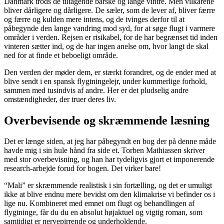
Danmark trods de tiltagende barske og lange vintre. Men vilkårene
bliver dårligere og dårligere. De sæler, som de lever af, bliver færre
og færre og kulden mere intens, og de tvinges derfor til at
påbegynde den lange vandring mod syd, for at søge flugt i varmere
områder i verden. Rejsen er risikabel, for de har begrænset tid inden
vinteren sætter ind, og de har ingen anelse om, hvor langt de skal
ned for at finde et beboeligt område.
Den verden der møder dem, er stærkt forandret, og de ender med at
blive sendt i en spansk flygtningelejr, under kummerlige forhold,
sammen med tusindvis af andre. Her er det pludselig andre
omstændigheder, der truer deres liv.
Overbevisende og skræmmende læsning
Det er længe siden, at jeg har påbegyndt en bog der på denne måde
havde mig i sin hule hånd fra side et. Torben Mathiassen skriver
med stor overbevisning, og han har tydeligvis gjort et imponerende
research-arbejde forud for bogen. Det virker bare!
“Mali” er skræmmende realistisk i sin fortælling, og det er umuligt
ikke at blive endnu mere bevidst om den klimakrise vi befinder os i
lige nu. Kombineret med emnet om flugt og behandlingen af
flygtninge, får du du en absolut højaktuel og vigtig roman, som
samtidigt er nervepirrende og underholdende.