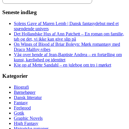
Seneste indlæg
Solens Gave af Maren Lemb | Dansk fantasydebut med et
spændende univers
Det Hollandske Hus af Ann Patchett – En roman om familie,
tab og det, vi ikke kan give slip på
On Wings of Blood af Briar Boleyn: Mørk romantasy med
Draco Malfoy-vibes
Våg over hende af Jean-Baptiste Andrea – en fortælling om
kunst, kærlighed og identitet
Kig op af Mette Sandahl – en julebog om tro i mørket
Kategorier
Biografi
Børnebøger
Dansk litteratur
Fantasy
Feelgood
Gotik
Graphic Novels
High Fantasy
Historiske romaner