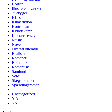
Horror
Illustrerede værker
Julebøger
Klassikere
Klimafiktion
Kortroman
Kvindekamp
Litterære essays
Musik
Noveller
Oversat litteratur
Realisme
Romaner
Romantik
Romantisk
Samfund
Sci-fi
Slægsromaner
Spændingsroman
Thriller
Uncategorized
Y.A.
YA