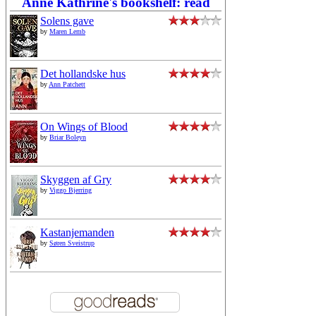
Anne Kathrine's bookshelf: read
Solens gave
by
Maren Lemb
Det hollandske hus
by
Ann Patchett
On Wings of Blood
by
Briar Boleyn
Skyggen af Gry
by
Viggo Bjerring
Kastanjemanden
by
Søren Sveistrup