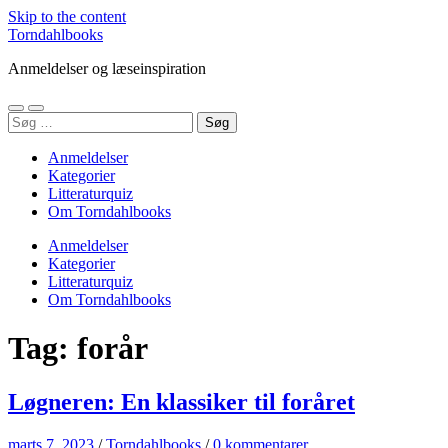
Skip to the content
Torndahlbooks
Anmeldelser og læseinspiration
Toggle
Toggle
Søg
mobile
search
efter:
menu
field
Anmeldelser
Kategorier
Litteraturquiz
Om Torndahlbooks
Anmeldelser
Kategorier
Litteraturquiz
Om Torndahlbooks
Tag:
forår
Løgneren: En klassiker til foråret
marts 7, 2023
/
Torndahlbooks
/
0 kommentarer