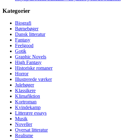
Kategorier
Biografi
Børnebøger
Dansk litteratur
Fantasy
Feelgood
Gotik
Graphic Novels
High Fantasy
Historiske romaner
Horror
Illustrerede værker
Julebøger
Klassikere
Klimafiktion
Kortroman
Kvindekamp
Litterære essays
Musik
Noveller
Oversat litteratur
Realisme