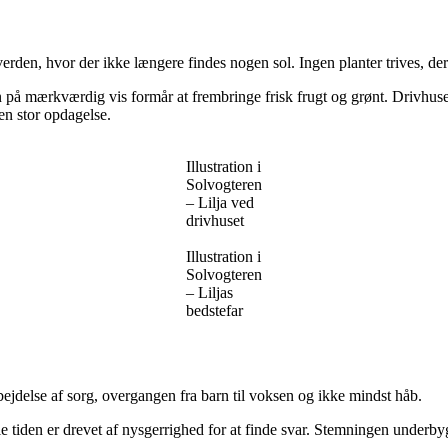
rden, hvor der ikke længere findes nogen sol. Ingen planter trives, de
an på mærkværdig vis formår at frembringe frisk frugt og grønt. Drivhuse
en stor opdagelse.
Illustration i
Solvogteren
– Lilja ved
drivhuset
Illustration i
Solvogteren
– Liljas
bedstefar
ejdelse af sorg, overgangen fra barn til voksen og ikke mindst håb.
den er drevet af nysgerrighed for at finde svar. Stemningen underbygges