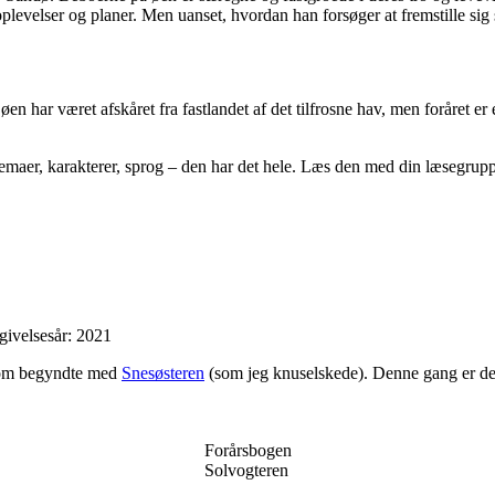
, oplevelser og planer. Men uanset, hvordan han forsøger at fremstille sig 
n har været afskåret fra fastlandet af det tilfrosne hav, men foråret er 
 Temaer, karakterer, sprog – den har det hele. Læs den med din læsegruppe,
dgivelsesår: 2021
 som begyndte med
Snesøsteren
(som jeg knuselskede). Denne gang er det 
Forårsbogen
Solvogteren