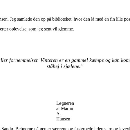
nsen. Jeg samlede den op på biblioteket, hvor den lå med en fin lille post
terær oplevelse, som jeg sent vil glemme.
 eller fornemmelser. Vinteren er en gammel kæmpe og kan komm
ståhej i sjælene.”
Løgneren
af Martin
A.
Hansen
ø Sandø. Beboerne på øen er særegne og fastgroede i deres tro og levevi