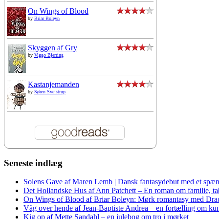
On Wings of Blood
by
Briar Boleyn
Skyggen af Gry
by
Viggo Bjerring
Kastanjemanden
by
Søren Sveistrup
Seneste indlæg
Solens Gave af Maren Lemb | Dansk fantasydebut med et spæn
Det Hollandske Hus af Ann Patchett – En roman om familie, tab 
On Wings of Blood af Briar Boleyn: Mørk romantasy med Dra
Våg over hende af Jean-Baptiste Andrea – en fortælling om kuns
Kig op af Mette Sandahl – en julebog om tro i mørket