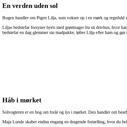
En verden uden sol
Bogen handler om Pigen Lilja, som vokser op i en mørk og regnfuld ve
Liljas bedstefar forsyner byen med grøntsager fra sit drivhus, hvor h
bedstefar en dag glemmer sin madpakke, løber Lilja efter ham og gør 
Håb i mørket
Solvogteren er en bog om forår og lys i mørket. Den handler om bearb
Maja Lunde skaber endnu engang en dragende fortælling, hvor du hele ti