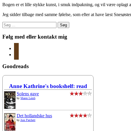
Bogen er et lille stykke kunst, i smuk indpakning, og vil være oplag
Jeg sidder tilbage med samme følelse, som efter at have læst Snesøste
Søg
efter:
Følg med eller kontakt mig
instagram
mail
Goodreads
Anne Kathrine's bookshelf: read
Solens gave
by
Maren Lemb
Det hollandske hus
by
Ann Patchett