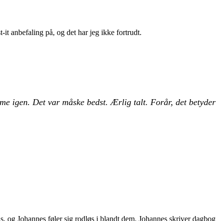
-it anbefaling på, og det har jeg ikke fortrudt.
e igen. Det var måske bedst. Ærlig talt. Forår, det betyder
s, og Johannes føler sig rodløs i blandt dem. Johannes skriver dagbog