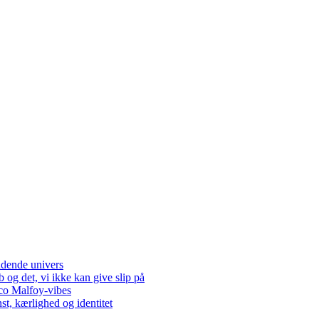
dende univers
og det, vi ikke kan give slip på
co Malfoy-vibes
t, kærlighed og identitet