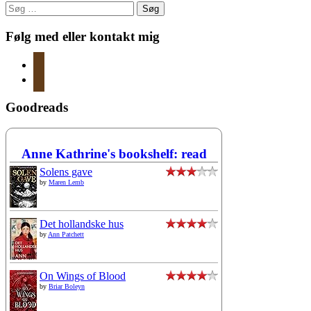
Søg
efter:
Følg med eller kontakt mig
instagram
mail
Goodreads
Anne Kathrine's bookshelf: read
Solens gave
by
Maren Lemb
Det hollandske hus
by
Ann Patchett
On Wings of Blood
by
Briar Boleyn