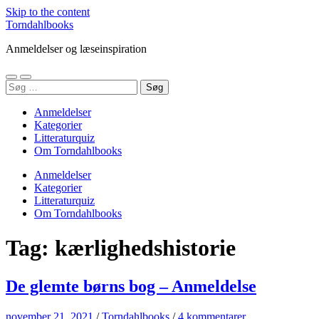
Skip to the content
Torndahlbooks
Anmeldelser og læseinspiration
Toggle
Toggle
Søg
mobile
search
efter:
menu
field
Anmeldelser
Kategorier
Litteraturquiz
Om Torndahlbooks
Anmeldelser
Kategorier
Litteraturquiz
Om Torndahlbooks
Tag:
kærlighedshistorie
De glemte børns bog – Anmeldelse
november 21, 2021
/
Torndahlbooks
/
4 kommentarer