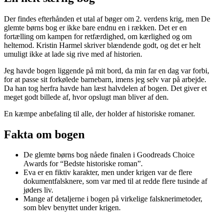
Der findes efterhånden et utal af bøger om 2. verdens krig, men De
glemte børns bog er ikke bare endnu en i rækken. Det er en
fortælling om kampen for retfærdighed, om kærlighed og om
heltemod. Kristin Harmel skriver blændende godt, og det er helt
umuligt ikke at lade sig rive med af historien.
Jeg havde bogen liggende på mit bord, da min far en dag var forbi,
for at passe sit forkølede barnebarn, imens jeg selv var på arbejde.
Da han tog herfra havde han læst halvdelen af bogen. Det giver et
meget godt billede af, hvor opslugt man bliver af den.
En kæmpe anbefaling til alle, der holder af historiske romaner.
Fakta om bogen
De glemte børns bog nåede finalen i Goodreads Choice
Awards for “Bedste historiske roman”.
Eva er en fiktiv karakter, men under krigen var de flere
dokumentfalsknere, som var med til at redde flere tusinde af
jøders liv.
Mange af detaljerne i bogen på virkelige falsknerimetoder,
som blev benyttet under krigen.