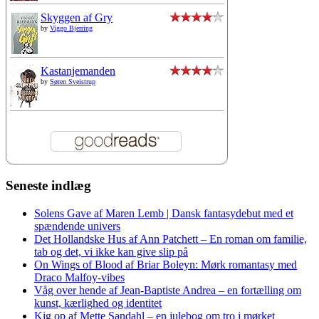
Skyggen af Gry
by
Viggo Bjerring
Kastanjemanden
by
Søren Sveistrup
Seneste indlæg
Solens Gave af Maren Lemb | Dansk fantasydebut med et
spændende univers
Det Hollandske Hus af Ann Patchett – En roman om familie,
tab og det, vi ikke kan give slip på
On Wings of Blood af Briar Boleyn: Mørk romantasy med
Draco Malfoy-vibes
Våg over hende af Jean-Baptiste Andrea – en fortælling om
kunst, kærlighed og identitet
Kig op af Mette Sandahl – en julebog om tro i mørket