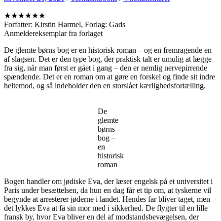
★★★★★★
Forfatter: Kirstin Harmel, Forlag: Gads
Anmeldereksemplar fra forlaget
De glemte børns bog er en historisk roman – og en fremragende en
af slagsen. Det er den type bog, der praktisk talt er umulig at lægge
fra sig, når man først er gået i gang – den er nemlig nervepirrende
spændende. Det er en roman om at gøre en forskel og finde sit indre
heltemod, og så indeholder den en storslået kærlighedsfortælling.
De
glemte
børns
bog –
en
historisk
roman
Bogen handler om jødiske Eva, der læser engelsk på et universitet i
Paris under besættelsen, da hun en dag får et tip om, at tyskerne vil
begynde at arresterer jøderne i landet. Hendes far bliver taget, men
det lykkes Eva at få sin mor med i sikkerhed. De flygter til en lille
fransk by, hvor Eva bliver en del af modstandsbevægelsen, der