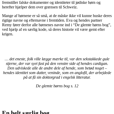
fremstiller falske dokumenter og identiteter til jødiske børn og
herefter hjælper dem over grænsen til Schweiz.
Mange af børnene er så små, at de måske ikke vil kunne huske deres
rigtige navne og efternavne i fremtiden. Eva og hendes partner
Remy fører derfor alle børnenes navne ind i “De glemte børns bog”,
ved hjælp af en særlig kode, så deres historie vil være gemt efter
krigen.
… det eneste, folk ville lægge mærke til, var den sekstakkede gule
stjerne, der var syet fast på den venstre side af hendes cardigan.
Den udviskede alle de andre dele af hende, som betød noget –
hendes identitet som datter, veninde, som en anglofil, der arbejdede
på at få sin doktorgrad i engelsk litteratur.
De glemte børns bog s. 12
En helt særlig bog