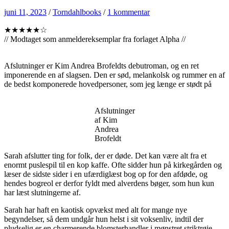
juni 11, 2023
/
Torndahlbooks
/
1 kommentar
★★★★★☆
// Modtaget som anmeldereksemplar fra forlaget Alpha //
Afslutninger er Kim Andrea Brofeldts debutroman, og en ret
imponerende en af slagsen. Den er sød, melankolsk og rummer en af
de bedst komponerede hovedpersoner, som jeg længe er stødt på
Afslutninger
af Kim
Andrea
Brofeldt
Sarah afslutter ting for folk, der er døde. Det kan være alt fra et
enormt puslespil til en kop kaffe. Ofte sidder hun på kirkegården og
læser de sidste sider i en ufærdiglæst bog op for den afdøde, og
hendes bogreol er derfor fyldt med alverdens bøger, som hun kun
har læst slutningerne af.
Sarah har haft en kaotisk opvækst med alt for mange nye
begyndelser, så dem undgår hun helst i sit voksenliv, indtil der
pludselig er en charmerende blomsterhandler i mønstret striktrøje,