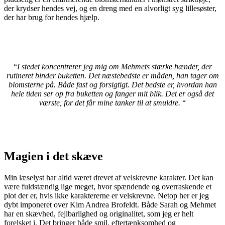
der krydser hendes vej, og en dreng med en alvorligt syg lillesøster,
der har brug for hendes hjælp.
“
I stedet koncentrerer jeg mig om Mehmets stærke hænder, der
rutineret binder buketten. Det næstebedste er måden, han tager om
blomsterne på. Både fast og forsigtigt. Det bedste er, hvordan han
hele tiden ser op fra buketten og fanger mit blik. Det er også det
værste, for det får mine tanker til at smuldre.
“
Magien i det skæve
Min læselyst har altid været drevet af velskrevne karakter. Det kan
være fuldstændig lige meget, hvor spændende og overraskende et
plot der er, hvis ikke karaktererne er velskrevne. Netop her er jeg
dybt imponeret over Kim Andrea Brofeldt. Både Sarah og Mehmet
har en skævhed, fejlbarlighed og originalitet, som jeg er helt
forelsket i. Det bringer både smil, eftertænksomhed og