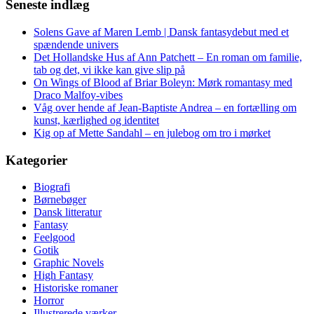
Seneste indlæg
Solens Gave af Maren Lemb | Dansk fantasydebut med et
spændende univers
Det Hollandske Hus af Ann Patchett – En roman om familie,
tab og det, vi ikke kan give slip på
On Wings of Blood af Briar Boleyn: Mørk romantasy med
Draco Malfoy-vibes
Våg over hende af Jean-Baptiste Andrea – en fortælling om
kunst, kærlighed og identitet
Kig op af Mette Sandahl – en julebog om tro i mørket
Kategorier
Biografi
Børnebøger
Dansk litteratur
Fantasy
Feelgood
Gotik
Graphic Novels
High Fantasy
Historiske romaner
Horror
Illustrerede værker