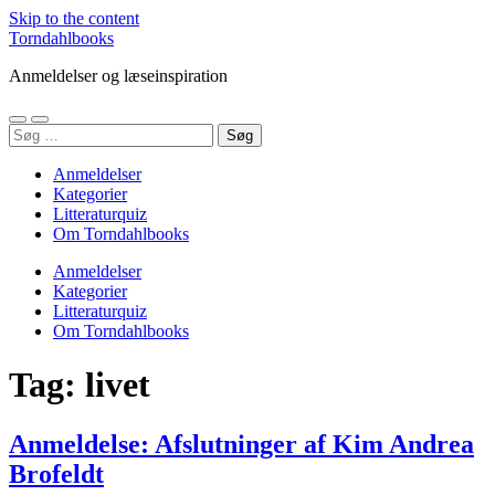
Skip to the content
Torndahlbooks
Anmeldelser og læseinspiration
Toggle
Toggle
Søg
mobile
search
efter:
menu
field
Anmeldelser
Kategorier
Litteraturquiz
Om Torndahlbooks
Anmeldelser
Kategorier
Litteraturquiz
Om Torndahlbooks
Tag:
livet
Anmeldelse: Afslutninger af Kim Andrea
Brofeldt