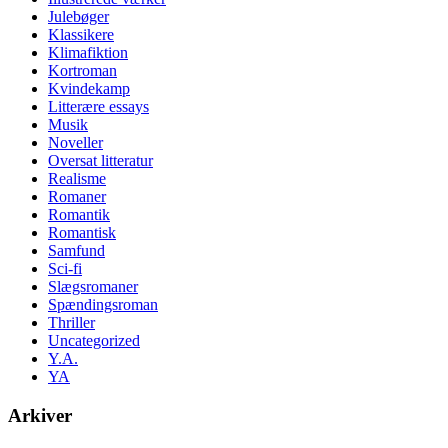
Julebøger
Klassikere
Klimafiktion
Kortroman
Kvindekamp
Litterære essays
Musik
Noveller
Oversat litteratur
Realisme
Romaner
Romantik
Romantisk
Samfund
Sci-fi
Slægsromaner
Spændingsroman
Thriller
Uncategorized
Y.A.
YA
Arkiver