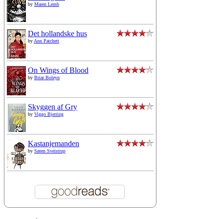
by
Maren Lemb
Det hollandske hus
by
Ann Patchett
On Wings of Blood
by
Briar Boleyn
Skyggen af Gry
by
Viggo Bjerring
Kastanjemanden
by
Søren Sveistrup