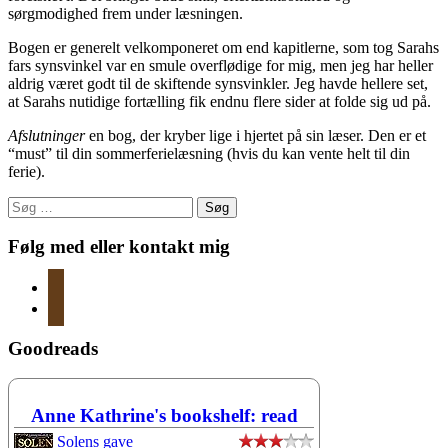
sørgmodighed frem under læsningen.
Bogen er generelt velkomponeret om end kapitlerne, som tog Sarahs
fars synsvinkel var en smule overflødige for mig, men jeg har heller
aldrig været godt til de skiftende synsvinkler. Jeg havde hellere set,
at Sarahs nutidige fortælling fik endnu flere sider at folde sig ud på.
Afslutninger
en bog, der kryber lige i hjertet på sin læser. Den er et
“must” til din sommerferielæsning (hvis du kan vente helt til din
ferie).
Søg
efter:
Følg med eller kontakt mig
instagram
mail
Goodreads
Anne Kathrine's bookshelf: read
Solens gave