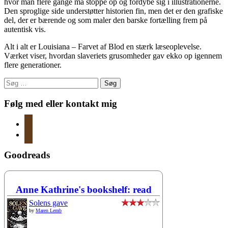
hvor man flere gange må stoppe op og fordybe sig i illustrationerne.
Den sproglige side understøtter historien fin, men det er den grafiske
del, der er bærende og som maler den barske fortælling frem på
autentisk vis.
Alt i alt er Louisiana – Farvet af Blod en stærk læseoplevelse.
Værket viser, hvordan slaveriets grusomheder gav ekko op igennem
flere generationer.
Søg
efter:
Følg med eller kontakt mig
instagram
mail
Goodreads
Anne Kathrine's bookshelf: read
Solens gave
by
Maren Lemb