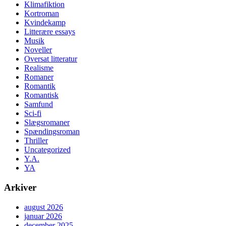
Klimafiktion
Kortroman
Kvindekamp
Litterære essays
Musik
Noveller
Oversat litteratur
Realisme
Romaner
Romantik
Romantisk
Samfund
Sci-fi
Slægsromaner
Spændingsroman
Thriller
Uncategorized
Y.A.
YA
Arkiver
august 2026
januar 2026
december 2025