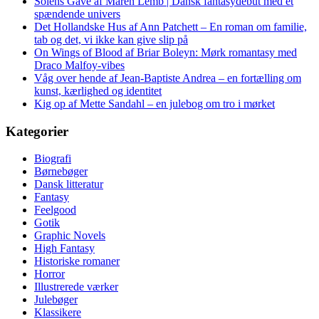
Solens Gave af Maren Lemb | Dansk fantasydebut med et
spændende univers
Det Hollandske Hus af Ann Patchett – En roman om familie,
tab og det, vi ikke kan give slip på
On Wings of Blood af Briar Boleyn: Mørk romantasy med
Draco Malfoy-vibes
Våg over hende af Jean-Baptiste Andrea – en fortælling om
kunst, kærlighed og identitet
Kig op af Mette Sandahl – en julebog om tro i mørket
Kategorier
Biografi
Børnebøger
Dansk litteratur
Fantasy
Feelgood
Gotik
Graphic Novels
High Fantasy
Historiske romaner
Horror
Illustrerede værker
Julebøger
Klassikere