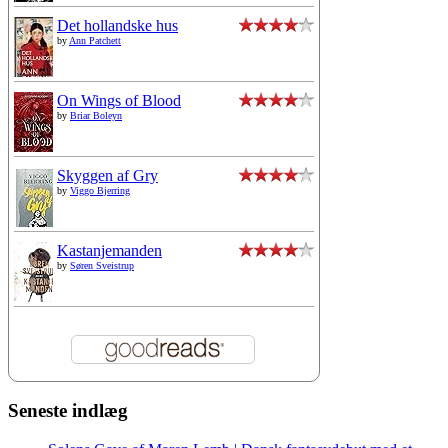
Det hollandske hus
by
Ann Patchett
On Wings of Blood
by
Briar Boleyn
Skyggen af Gry
by
Viggo Bjerring
Kastanjemanden
by
Søren Sveistrup
Seneste indlæg