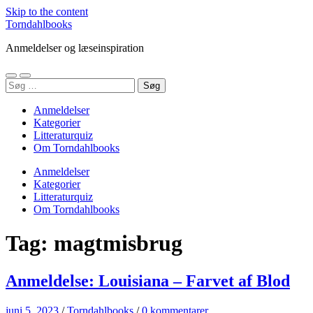
Skip to the content
Torndahlbooks
Anmeldelser og læseinspiration
Toggle
Toggle
Søg
mobile
search
efter:
menu
field
Anmeldelser
Kategorier
Litteraturquiz
Om Torndahlbooks
Anmeldelser
Kategorier
Litteraturquiz
Om Torndahlbooks
Tag:
magtmisbrug
Anmeldelse: Louisiana – Farvet af Blod
juni 5, 2023
/
Torndahlbooks
/
0 kommentarer