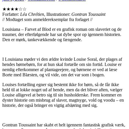
★★★★☆☆
Forfatter:
Léa Chrétien
, Illustrationer:
Gontran Toussaint
// Modtaget som anmeldereksemplar fra forlaget //
Louisiana – Farvet af Blod er en grafisk roman om slaveriet og de
traumer, der efterfølgende har sat dybe spor op igennem historien.
Den er mørk, tankevækkende og fængende.
I Louisiana møder vi den ældre kvinde Louise Soral, der plages af
hendes børnebørn, for at hun skal fortælle om sin fortid. Louise er
nemlig efterkommer af plantageejere, og børnene er ved at læse
Borte med Blæsten, og vil vide, om det var som i bogen.
Louises fortælling egner sig bestemt ikke for børn, så de får ikke
held til at lokke noget ud af hende, men da det bliver aften, vælger
Louise alligevel at betro sig til sin husholderske. Frem kommer en
dyster historie om misbrug af slaver, magtsyge, vold og voodu – en
historie, der også bringer en vigtig afsløring med sig.
Gontran Toussaint har skabt et helt igennem fantastisk grafisk værk,