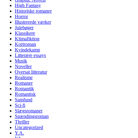
High Fantasy
Historiske romaner
Horror
Illustrerede værker
Julebøger
Klassikere
Klimafiktion
Kortroman
Kvindekamp
Litterære essays
Musik
Noveller
Oversat litteratur
Realisme
Romaner
Romantik
Romantisk
Samfund
Sci-fi
Slægsromaner
Spændingsroman
Thriller
Uncategorized
Y.A.