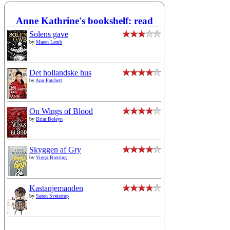
Anne Kathrine's bookshelf: read
Solens gave
by
Maren Lemb
Det hollandske hus
by
Ann Patchett
On Wings of Blood
by
Briar Boleyn
Skyggen af Gry
by
Viggo Bjerring
Kastanjemanden
by
Søren Sveistrup