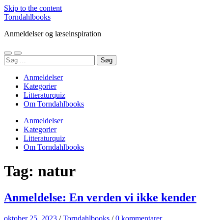
Skip to the content
Torndahlbooks
Anmeldelser og læseinspiration
Toggle
Toggle
Søg
mobile
search
efter:
menu
field
Anmeldelser
Kategorier
Litteraturquiz
Om Torndahlbooks
Anmeldelser
Kategorier
Litteraturquiz
Om Torndahlbooks
Tag:
natur
Anmeldelse: En verden vi ikke kender
oktober 25, 2023
/
Torndahlbooks
/
0 kommentarer