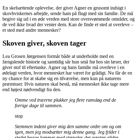
En skelsættende oplevelse, der giver Agner en grusomt indsigt i
skovhviskernes arbejde, sende ham på flugt med sin familie. De må
begive sig ud i en øde verden med store oversvømmede områder, og
de ved ikke hvad der venter dem. Kan de finde et sted at overleve –
et sted med andre mennesker?
Skoven giver, skoven tager
Lea Grosen Jørgensen formår både at underholde med en
fængslende historie og samtidig sår hun små frø hos sin læser, der
giver stof til eftertanke. Agner og hans familie må overleve i en
ødelagt verden, hvor mennesket har været for grådigt. Nu får de en
ny chance for at skabe sig en tilværelse, men kun på naturens
præmisser. Hvis naturen skal bestå, må mennesket ikke tage mere
end højest nødvendigt fra den.
Omme ved træerne plukker jeg flere ramsløg end de
forrige dage til sammen.
stop
Stemmen indeni giver mig den samme ordre om og om
igen, men jeg modsætter mig denne gang. Jeg fylder i
stedet begge lommer med stængler, der næsten glider