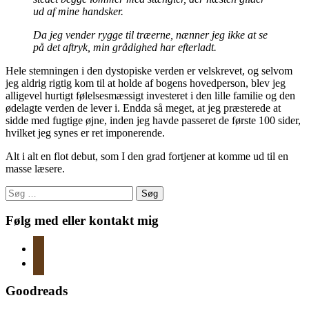
ud af mine handsker.
Da jeg vender rygge til træerne, nænner jeg ikke at se
på det aftryk, min grådighed har efterladt.
Hele stemningen i den dystopiske verden er velskrevet, og selvom
jeg aldrig rigtig kom til at holde af bogens hovedperson, blev jeg
alligevel hurtigt følelsesmæssigt investeret i den lille familie og den
ødelagte verden de lever i. Endda så meget, at jeg præsterede at
sidde med fugtige øjne, inden jeg havde passeret de første 100 sider,
hvilket jeg synes er ret imponerende.
Alt i alt en flot debut, som I den grad fortjener at komme ud til en
masse læsere.
Søg
efter:
Følg med eller kontakt mig
instagram
mail
Goodreads