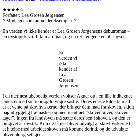
★★★★☆
Forfatter: Lea Grosen Jørgensen
// Modtaget som anmeldereksemplar //
En verden vi ikke kender er Lea Grosen Jørgensens debutroman –
en dystopisk sci- fi klimaroman, og en ret fængede en af slagsen.
En
verden vi
ikke
kender af
Lea
Grosen
Jørgensen
I en nærmest ubeboelig verden vokser Agner op i en lille indhegnet
landsby med sin mor og to yngre søstre. Deres eneste kilde til mad
er at vente på skovhviskerne, der bringer dem mad fra skoven, skjult
bag uhyggelig træmasker og med mantraet “skoven giver, skoven
tager”. Ingen fra landsbyen må sætte deres ben i skoven, og den er
omgivet af mystik. Kun de få der bliver udvalgt af skovhviskerne til
at hjælpe med arbejdet skoven må komme derind, og de udvalgte
bliver aldrig set igen.