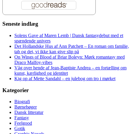
Seneste indlæg
Solens Gave af Maren Lemb | Dansk fantasydebut med et
spændende univers
Det Hollandske Hus af Ann Patchett – En roman om familie,
tab og det, vi ikke kan give slip på
On Wings of Blood af Briar Boleyn: Mørk romantasy med
Draco Malfoy-vibes
Våg over hende af Jean-Baptiste Andrea – en fortælling om
kunst, kærlighed og identitet
Kig op af Mette Sandahl – en julebog om tro i mørket
Kategorier
Biografi
Børnebøger
Dansk litteratur
Fantasy
Feelgood
Gotik
Graphic Novels