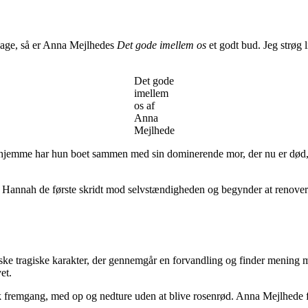
rsdage, så er Anna Mejlhedes
Det gode imellem os
et godt bud. Jeg strøg
Det gode
imellem
os af
Anna
Mejlhede
jemme har hun boet sammen med sin dominerende mor, der nu er død, o
tager Hannah de første skridt mod selvstændigheden og begynder at reno
iske tragiske karakter, der gennemgår en forvandling og finder mening 
et.
 fremgang, med op og nedture uden at blive rosenrød. Anna Mejlhede f