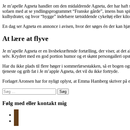
Je m’apelle Agneta handler om den midaldrende Agneta, der har haft så
sofaen med at se yndlingsprogrammet “Franske gårde”, imens hun spis
kulhydrater, og hvor “hygge” indebære tætsiddende cykeltøj eller k
En dag ser Agneta en annonce i avisen, hvor der søges én der kan hjæl
At lære at flyve
Je m’apelle Agneta er en livsbekræftende fortælling, der viser, at det ald
selv. Krydret med en god portion humor og et skønt persongalleri opst
Har du ikke plads til flere bøger i sommerlæsestakken, så er bogen og
tjeneste og grib fat i Je m’apple Agneta, det vil du ikke fortryde.
Forlaget Aronsen har for nyligt oplyst, at Emma Hamberg skriver på en
Søg
efter:
Følg med eller kontakt mig
instagram
mail