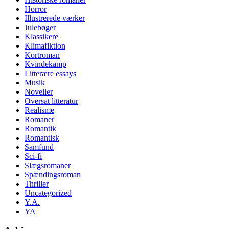
Horror
Illustrerede værker
Julebøger
Klassikere
Klimafiktion
Kortroman
Kvindekamp
Litterære essays
Musik
Noveller
Oversat litteratur
Realisme
Romaner
Romantik
Romantisk
Samfund
Sci-fi
Slægsromaner
Spændingsroman
Thriller
Uncategorized
Y.A.
YA