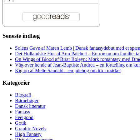
Seneste indlæg
Solens Gave af Maren Lemb | Dansk fantasydebut med et spæn
Det Hollandske Hus af Ann Patchett – En roman om familie, tab 
On Wings of Blood af Briar Boleyn: Mørk romantasy med Dra
Våg over hende af Jean-Baptiste Andrea – en fortælling om kuns
Kig op af Mette Sandahl – en julebog om tro i mørket
Kategorier
Biografi
Børnebøger
Dansk litteratur
Fantasy
Feelgood
Gotik
Graphic Novels
High Fantasy
Historiske romaner