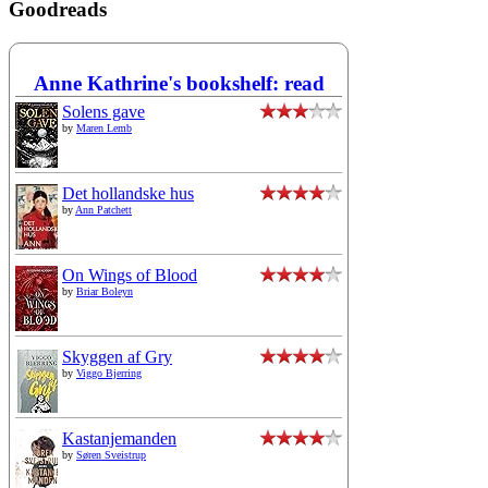
Goodreads
Anne Kathrine's bookshelf: read
Solens gave
by
Maren Lemb
Det hollandske hus
by
Ann Patchett
On Wings of Blood
by
Briar Boleyn
Skyggen af Gry
by
Viggo Bjerring
Kastanjemanden
by
Søren Sveistrup