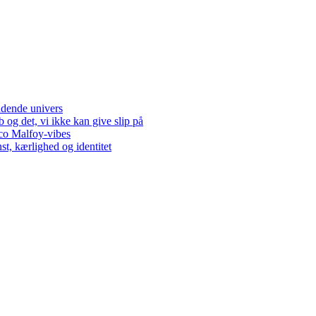
dende univers
og det, vi ikke kan give slip på
co Malfoy-vibes
t, kærlighed og identitet