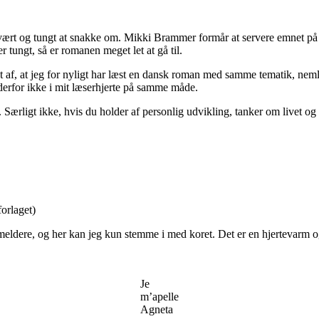
svært og tungt at snakke om. Mikki Brammer formår at servere emnet på e
 tungt, så er romanen meget let at gå til.
t af, at jeg for nyligt har læst en dansk roman med samme tematik, nem
erfor ikke i mit læserhjerte på samme måde.
. Særligt ikke, hvis du holder af personlig udvikling, tanker om livet og
orlaget)
eldere, og her kan jeg kun stemme i med koret. Det er en hjertevarm og
Je
m’apelle
Agneta