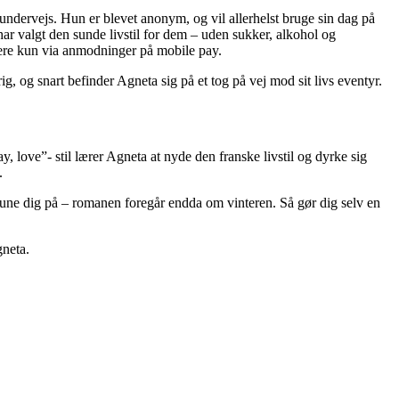
undervejs. Hun er blevet anonym, og vil allerhelst bruge sin dag på
 valgt den sunde livstil for dem – uden sukker, alkohol og
ere kun via anmodninger på mobile pay.
, og snart befinder Agneta sig på et tog på vej mod sit livs eventyr.
ray, love”- stil lærer Agneta at nyde den franske livstil og dyrke sig
.
 lune dig på – romanen foregår endda om vinteren. Så gør dig selv en
gneta.