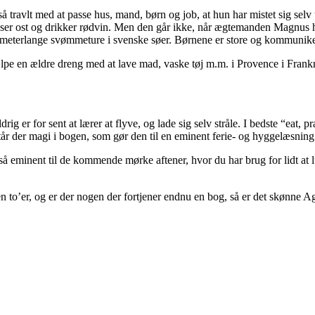
 travlt med at passe hus, mand, børn og job, at hun har mistet sig selv 
er ost og drikker rødvin. Men den går ikke, når ægtemanden Magnus har
ilometerlange svømmeture i svenske søer. Børnene er store og kommunik
pe en ældre dreng med at lave mad, vaske tøj m.m. i Provence i Frankrig
rig er for sent at lærer at flyve, og lade sig selv stråle. I bedste “eat, p
år der magi i bogen, som gør den til en eminent ferie- og hyggelæsning
så eminent til de kommende mørke aftener, hvor du har brug for lidt at
 to’er, og er der nogen der fortjener endnu en bog, så er det skønne A