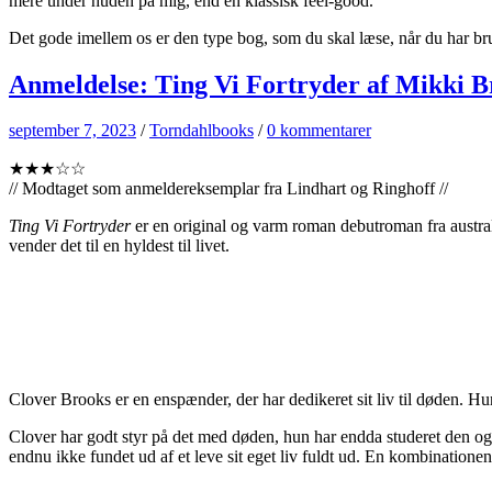
mere under huden på mig, end en klassisk feel-good.
Det gode imellem os er den type bog, som du skal læse, når du har bru
Anmeldelse: Ting Vi Fortryder af Mikki
september 7, 2023
/
Torndahlbooks
/
0 kommentarer
★★★☆☆
// Modtaget som anmeldereksemplar fra Lindhart og Ringhoff //
Ting Vi Fortryder
er en original og varm roman debutroman fra austral
vender det til en hyldest til livet.
Clover Brooks er en enspænder, der har dedikeret sit liv til døden. 
Clover har godt styr på det med døden, hun har endda studeret den og 
endnu ikke fundet ud af et leve sit eget liv fuldt ud. En kombinationen