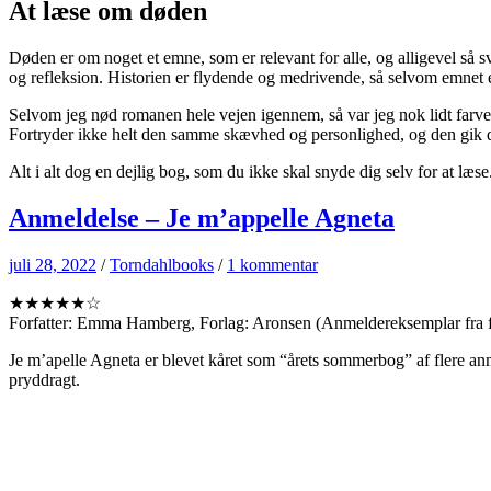
At læse om døden
Døden er om noget et emne, som er relevant for alle, og alligevel så 
og refleksion. Historien er flydende og medrivende, så selvom emnet er
Selvom jeg nød romanen hele vejen igennem, så var jeg nok lidt farve
Fortryder ikke helt den samme skævhed og personlighed, og den gik d
Alt i alt dog en dejlig bog, som du ikke skal snyde dig selv for at læse
Anmeldelse – Je m’appelle Agneta
juli 28, 2022
/
Torndahlbooks
/
1 kommentar
★★★★★☆
Forfatter: Emma Hamberg, Forlag: Aronsen (Anmeldereksemplar fra f
Je m’apelle Agneta er blevet kåret som “årets sommerbog” af flere anm
pryddragt.