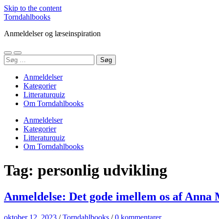
Skip to the content
Torndahlbooks
Anmeldelser og læseinspiration
Toggle
Toggle
Søg
mobile
search
efter:
menu
field
Anmeldelser
Kategorier
Litteraturquiz
Om Torndahlbooks
Anmeldelser
Kategorier
Litteraturquiz
Om Torndahlbooks
Tag:
personlig udvikling
Anmeldelse: Det gode imellem os af Anna 
oktober 12, 2023
/
Torndahlbooks
/
0 kommentarer