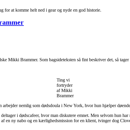
g for at komme helt ned i gear og nyde en god historie.
 Brammer
ske Mikki Brammer. Som bagsideteksten så fint beskriver det, så tager 
Ting vi
fortryder
af Mikki
Brammer
Hun arbejder nemlig som dødsdoula i New York, hvor hun hjælper døende 
deltager i dødscafeer, hvor man diskutere emnet. Men selvom hun har no
 af en ny nabo og en kærlighedsmission for en klient, tvinger dog Clover