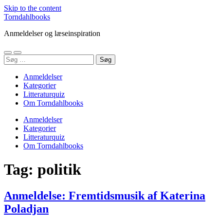
Skip to the content
Torndahlbooks
Anmeldelser og læseinspiration
Toggle
Toggle
Søg
mobile
search
efter:
menu
field
Anmeldelser
Kategorier
Litteraturquiz
Om Torndahlbooks
Anmeldelser
Kategorier
Litteraturquiz
Om Torndahlbooks
Tag:
politik
Anmeldelse: Fremtidsmusik af Katerina
Poladjan