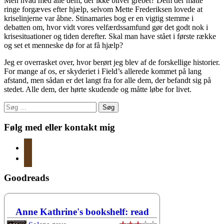
Men hvad med alle dem, der ikke bliver grebet? Dem der måtte
ringe forgæves efter hjælp, selvom Mette Frederiksen lovede at
kriselinjerne var åbne. Stinamaries bog er en vigtig stemme i
debatten om, hvor vidt vores velfærdssamfund gør det godt nok i
krisesituationer og tiden derefter. Skal man have stået i første række
og set et menneske dø for at få hjælp?
Jeg er overrasket over, hvor berørt jeg blev af de forskellige historier.
For mange af os, er skyderiet i Field’s allerede kommet på lang
afstand, men sådan er det langt fra for alle dem, der befandt sig på
stedet. Alle dem, der hørte skudende og måtte løbe for livet.
Søg
efter:
Følg med eller kontakt mig
instagram
mail
Goodreads
Anne Kathrine's bookshelf: read