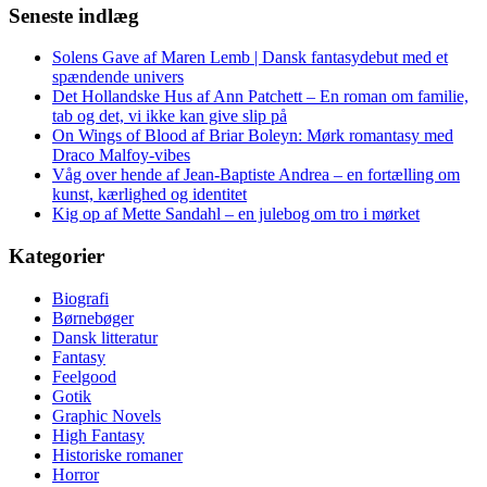
Seneste indlæg
Solens Gave af Maren Lemb | Dansk fantasydebut med et
spændende univers
Det Hollandske Hus af Ann Patchett – En roman om familie,
tab og det, vi ikke kan give slip på
On Wings of Blood af Briar Boleyn: Mørk romantasy med
Draco Malfoy-vibes
Våg over hende af Jean-Baptiste Andrea – en fortælling om
kunst, kærlighed og identitet
Kig op af Mette Sandahl – en julebog om tro i mørket
Kategorier
Biografi
Børnebøger
Dansk litteratur
Fantasy
Feelgood
Gotik
Graphic Novels
High Fantasy
Historiske romaner
Horror