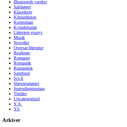
Illustrerede værker
Julebøger
Klassikere
Klimafiktion
Kortroman
Kvindekamp
Litterære essays
Musik
Noveller
Oversat litteratur
Realisme
Romaner
Romantik
Romantisk
Samfund
Sci-fi
Slægsromaner
Spændingsroman
Thriller
Uncategorized
Y.A.
YA
Arkiver