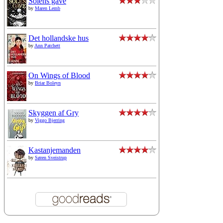
Solens gave
by
Maren Lemb
Det hollandske hus
by
Ann Patchett
On Wings of Blood
by
Briar Boleyn
Skyggen af Gry
by
Viggo Bjerring
Kastanjemanden
by
Søren Sveistrup