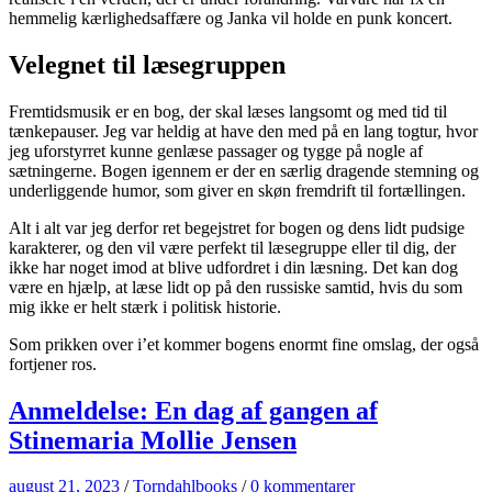
hemmelig kærlighedsaffære og Janka vil holde en punk koncert.
Velegnet til læsegruppen
Fremtidsmusik er en bog, der skal læses langsomt og med tid til
tænkepauser. Jeg var heldig at have den med på en lang togtur, hvor
jeg uforstyrret kunne genlæse passager og tygge på nogle af
sætningerne. Bogen igennem er der en særlig dragende stemning og
underliggende humor, som giver en skøn fremdrift til fortællingen.
Alt i alt var jeg derfor ret begejstret for bogen og dens lidt pudsige
karakterer, og den vil være perfekt til læsegruppe eller til dig, der
ikke har noget imod at blive udfordret i din læsning. Det kan dog
være en hjælp, at læse lidt op på den russiske samtid, hvis du som
mig ikke er helt stærk i politisk historie.
Som prikken over i’et kommer bogens enormt fine omslag, der også
fortjener ros.
Anmeldelse: En dag af gangen af
Stinemaria Mollie Jensen
august 21, 2023
/
Torndahlbooks
/
0 kommentarer