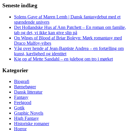
Seneste indlæg
Solens Gave af Maren Lemb | Dansk fantasydebut med et
spændende univers
Det Hollandske Hus af Ann Patchett – En roman om familie,
tab og det, vi ikke kan give slip på
On Wings of Blood af Briar Boleyn: Mørk romantasy med
Draco Malfoy-vibes
Våg over hende af Jean-Baptiste Andrea – en fortælling om
kunst, kærlighed og identitet
Kig op af Mette Sandahl – en julebog om tro i mørket
Kategorier
Biografi
Børnebøger
Dansk litteratur
Fantasy
Feelgood
Gotik
Graphic Novels
High Fantasy
Historiske romaner
Horror