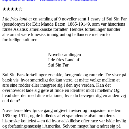
★★★★☆
I de fries land
er en samling af 9 noveller samt 1 essay af Sui Sin Far
(pseudonym for Edit Maude Eaton, 1865-19149, som var historiens
første Asiatisk-amerikanske forfatter. Hendes fortællinger handler
alle om at være kinesisk immigrant og ballancere mellem to
forskellige kulturer.
Novellesamlingen
I de fries Land af
Sui Sin Far
Sui Sin Fars fortællinger er enkle, fængende og rørende. De viser på
barsk vis, hvor smerteligt det kan være, at måtte vælge mellem at
ære sine rødder eller integrere sig i den nye verden. Kan det
overhovedet lade sig gøre at finde en identitet midt i mellem? Og
hvad sker der med dine relationer, hvis du bevæger dig en anden vej
end dem?
Novellerne blev første gang udgivet i aviser og magasiner mellem
1890 og 1912, og de indledes af et spændende afsnit om deres
historiske kontekst – en tid hvor adskillelse efter race var både lovlig
og forfatningsmæssig i Amerika. Selvom meget har ændret sig på