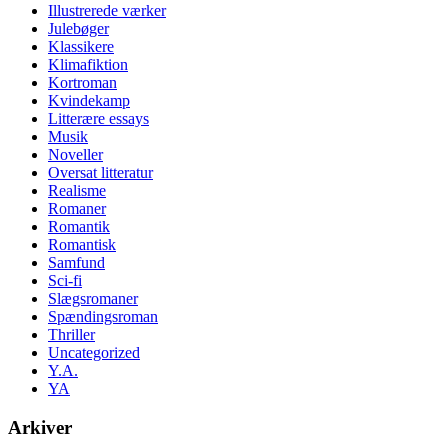
Illustrerede værker
Julebøger
Klassikere
Klimafiktion
Kortroman
Kvindekamp
Litterære essays
Musik
Noveller
Oversat litteratur
Realisme
Romaner
Romantik
Romantisk
Samfund
Sci-fi
Slægsromaner
Spændingsroman
Thriller
Uncategorized
Y.A.
YA
Arkiver