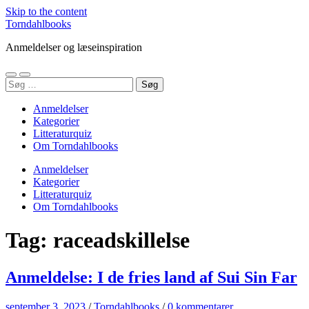
Skip to the content
Torndahlbooks
Anmeldelser og læseinspiration
Toggle
Toggle
Søg
mobile
search
efter:
menu
field
Anmeldelser
Kategorier
Litteraturquiz
Om Torndahlbooks
Anmeldelser
Kategorier
Litteraturquiz
Om Torndahlbooks
Tag:
raceadskillelse
Anmeldelse: I de fries land af Sui Sin Far
september 3, 2023
/
Torndahlbooks
/
0 kommentarer