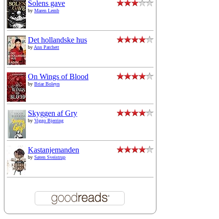
Solens gave
by
Maren Lemb
Det hollandske hus
by
Ann Patchett
On Wings of Blood
by
Briar Boleyn
Skyggen af Gry
by
Viggo Bjerring
Kastanjemanden
by
Søren Sveistrup