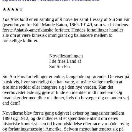
★★★★☆
I de fries land
er en samling af 9 noveller samt 1 essay af Sui Sin Far
(pseudonym for Edit Maude Eaton, 1865-19149, som var historiens
første Asiatisk-amerikanske forfatter. Hendes fortællinger handler
alle om at være kinesisk immigrant og ballancere mellem to
forskellige kulturer.
Novellesamlingen
I de fries Land af
Sui Sin Far
Sui Sin Fars fortællinger er enkle, fængende og rørende. De viser på
barsk vis, hvor smerteligt det kan være, at måtte vælge mellem at
ære sine rødder eller integrere sig i den nye verden. Kan det
overhovedet lade sig gøre at finde en identitet midt i mellem? Og
hvad sker der med dine relationer, hvis du bevæger dig en anden vej
end dem?
Novellerne blev første gang udgivet i aviser og magasiner mellem
1890 og 1912, og de indledes af et spændende afsnit om deres
historiske kontekst – en tid hvor adskillelse efter race var både lovlig
og forfatningsmæssig i Amerika. Selvom meget har ændret sig på