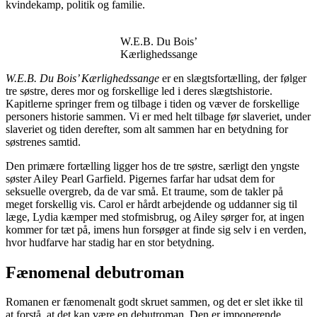
kvindekamp, politik og familie.
W.E.B. Du Bois’
Kærlighedssange
W.E.B. Du Bois’ Kærlighedssange
er en slægtsfortælling, der følger
tre søstre, deres mor og forskellige led i deres slægtshistorie.
Kapitlerne springer frem og tilbage i tiden og væver de forskellige
personers historie sammen. Vi er med helt tilbage før slaveriet, under
slaveriet og tiden derefter, som alt sammen har en betydning for
søstrenes samtid.
Den primære fortælling ligger hos de tre søstre, særligt den yngste
søster Ailey Pearl Garfield. Pigernes farfar har udsat dem for
seksuelle overgreb, da de var små. Et traume, som de takler på
meget forskellig vis. Carol er hårdt arbejdende og uddanner sig til
læge, Lydia kæmper med stofmisbrug, og Ailey sørger for, at ingen
kommer for tæt på, imens hun forsøger at finde sig selv i en verden,
hvor hudfarve har stadig har en stor betydning.
Fænomenal debutroman
Romanen er fænomenalt godt skruet sammen, og det er slet ikke til
at forstå, at det kan være en debutroman. Den er imponerende