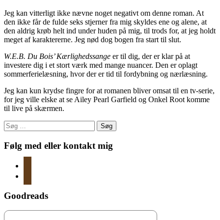
Jeg kan vitterligt ikke nævne noget negativt om denne roman. At
den ikke får de fulde seks stjerner fra mig skyldes ene og alene, at
den aldrig krøb helt ind under huden på mig, til trods for, at jeg holdt
meget af karaktererne. Jeg nød dog bogen fra start til slut.
W.E.B. Du Bois’ Kærlighedssange
er til dig, der er klar på at
investere dig i et stort værk med mange nuancer. Den er oplagt
sommerferielæsning, hvor der er tid til fordybning og nærlæsning.
Jeg kan kun krydse fingre for at romanen bliver omsat til en tv-serie,
for jeg ville elske at se Ailey Pearl Garfield og Onkel Root komme
til live på skærmen.
Søg
efter:
Følg med eller kontakt mig
instagram
mail
Goodreads