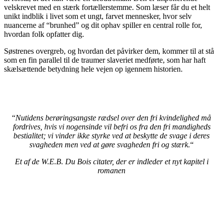
velskrevet med en stærk fortællerstemme. Som læser får du et helt
unikt indblik i livet som et ungt, farvet mennesker, hvor selv
nuancerne af “brunhed” og dit ophav spiller en central rolle for,
hvordan folk opfatter dig.
Søstrenes overgreb, og hvordan det påvirker dem, kommer til at stå
som en fin parallel til de traumer slaveriet medførte, som har haft
skælsættende betydning hele vejen op igennem historien.
“
Nutidens berøringsangste rædsel over den fri kvindelighed må
fordrives, hvis vi nogensinde vil befri os fra den fri mandigheds
bestialitet; vi vinder ikke styrke ved at beskytte de svage i deres
svagheden men ved at gøre svagheden fri og stærk.
“
Et af de W.E.B. Du Bois citater, der er indleder et nyt kapitel i
romanen