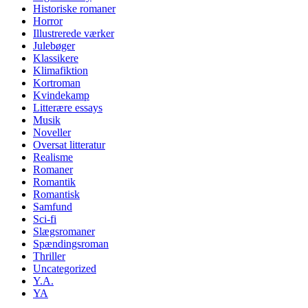
Historiske romaner
Horror
Illustrerede værker
Julebøger
Klassikere
Klimafiktion
Kortroman
Kvindekamp
Litterære essays
Musik
Noveller
Oversat litteratur
Realisme
Romaner
Romantik
Romantisk
Samfund
Sci-fi
Slægsromaner
Spændingsroman
Thriller
Uncategorized
Y.A.
YA