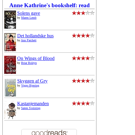
Anne Kathrine's bookshelf: read
Solens gave
by
Maren Lemb
Det hollandske hus
by
Ann Patchett
On Wings of Blood
by
Briar Boleyn
Skyggen af Gry
by
Viggo Bjerring
Kastanjemanden
by
Søren Sveistrup