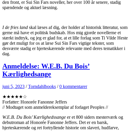
den front, er Sui Sin Fars noveller, her over 100 år senere, stadig
spændende og aktuel læsning.
I de fries land
skal læses af dig, der holder af historisk litteratur, som
gerne må have et politisk budskab. Hos mig gjorde novellerne et
stærkt indtryk, og jeg er glad for, at et lille forlag som Ti Vilde Heste
gør det muligt for os at læse Sui Sin Fars vigtige tekster, som
desværre stadig er hjerteskærende relevante med deres tematikker i
dag.
Anmeldelse: W.E.B. Du Bois’
Kærlighedsange
juni 5, 2023
/
Torndahlbooks
/
0 kommentarer
★★★★★☆
Forfatter: Honorée Fanonne Jeffers
// Modtaget som anmeldereksemplar af forlaget Peoples //
W.E.B. Du Bois’ Kærlighedssange
er et 800 siders mesterværk og
debutroman af Honorée Fanonne Jeffers. Det er en barsk,
hjerteskærende og ret fortryllende historie om slaveri, hudfarve,