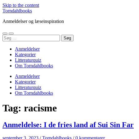
Skip to the content
Torndahlbooks
Anmeldelser og læseinspiration
Toggle
Toggle
Søg
mobile
search
efter:
menu
field
Anmeldelser
Kategorier
Litteraturquiz
Om Torndahlbooks
Anmeldelser
Kategorier
Litteraturquiz
Om Torndahlbooks
Tag:
racisme
Anmeldelse: I de fries land af Sui Sin Far
september 3, 2023
/
Torndahlbooks
/
0 kommentarer