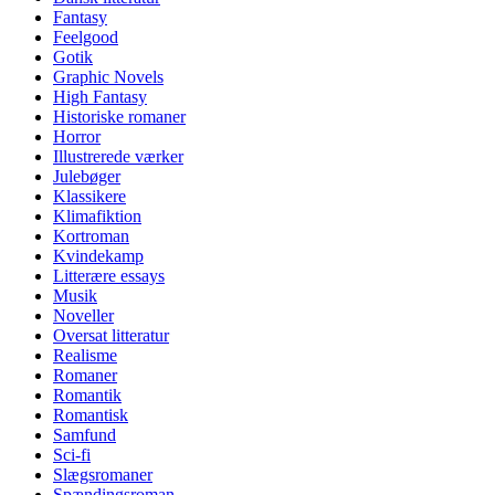
Fantasy
Feelgood
Gotik
Graphic Novels
High Fantasy
Historiske romaner
Horror
Illustrerede værker
Julebøger
Klassikere
Klimafiktion
Kortroman
Kvindekamp
Litterære essays
Musik
Noveller
Oversat litteratur
Realisme
Romaner
Romantik
Romantisk
Samfund
Sci-fi
Slægsromaner
Spændingsroman