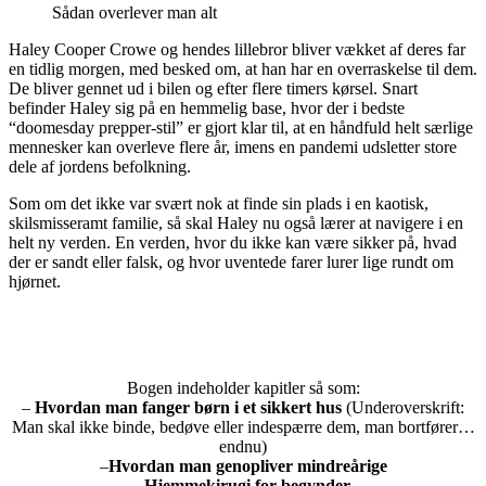
Sådan overlever man alt
Haley Cooper Crowe og hendes lillebror bliver vækket af deres far
en tidlig morgen, med besked om, at han har en overraskelse til dem.
De bliver gennet ud i bilen og efter flere timers kørsel. Snart
befinder Haley sig på en hemmelig base, hvor der i bedste
“doomesday prepper-stil” er gjort klar til, at en håndfuld helt særlige
mennesker kan overleve flere år, imens en pandemi udsletter store
dele af jordens befolkning.
Som om det ikke var svært nok at finde sin plads i en kaotisk,
skilsmisseramt familie, så skal Haley nu også lærer at navigere i en
helt ny verden. En verden, hvor du ikke kan være sikker på, hvad
der er sandt eller falsk, og hvor uventede farer lurer lige rundt om
hjørnet.
Bogen indeholder kapitler så som:
–
Hvordan man fanger børn i et sikkert hus
(Underoverskrift:
Man skal ikke binde, bedøve eller indespærre dem, man bortfører…
endnu)
–
Hvordan man genopliver mindreårige
–
Hjemmekirugi for begynder