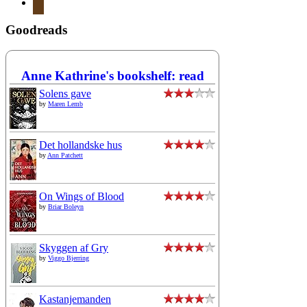
mail
Goodreads
Anne Kathrine's bookshelf: read
Solens gave
by
Maren Lemb
Det hollandske hus
by
Ann Patchett
On Wings of Blood
by
Briar Boleyn
Skyggen af Gry
by
Viggo Bjerring
Kastanjemanden