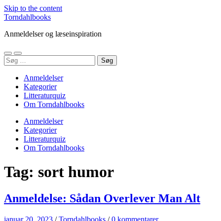
Skip to the content
Torndahlbooks
Anmeldelser og læseinspiration
Toggle
Toggle
Søg
mobile
search
efter:
menu
field
Anmeldelser
Kategorier
Litteraturquiz
Om Torndahlbooks
Anmeldelser
Kategorier
Litteraturquiz
Om Torndahlbooks
Tag:
sort humor
Anmeldelse: Sådan Overlever Man Alt
januar 20, 2023
/
Torndahlbooks
/
0 kommentarer