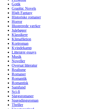
Gotik
Graphic Novels
High Fantasy
Historiske romaner
Horror
Illustrerede værker
Julebøger
Klassikere
Klimafiktion
Kortroman
Kvindekamp
Litterære essays
Musik
Noveller
Oversat litteratur
Realisme
Romaner
Romantik
Romantisk
Samfund
Sci-fi
Slægsromaner
Spændingsroman
Thriller