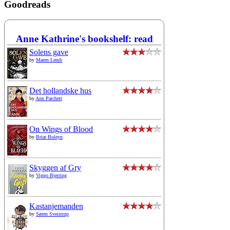
Goodreads
Anne Kathrine's bookshelf: read
Solens gave
by
Maren Lemb
Det hollandske hus
by
Ann Patchett
On Wings of Blood
by
Briar Boleyn
Skyggen af Gry
by
Viggo Bjerring
Kastanjemanden
by
Søren Sveistrup