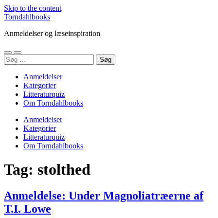
Skip to the content
Torndahlbooks
Anmeldelser og læseinspiration
Toggle
Toggle
Søg
mobile
search
efter:
menu
field
Anmeldelser
Kategorier
Litteraturquiz
Om Torndahlbooks
Anmeldelser
Kategorier
Litteraturquiz
Om Torndahlbooks
Tag:
stolthed
Anmeldelse: Under Magnoliatræerne af
T.I. Lowe