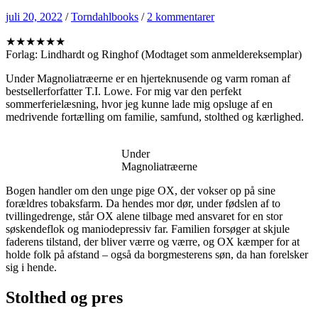
juli 20, 2022
/
Torndahlbooks
/
2 kommentarer
★★★★★★
Forlag: Lindhardt og Ringhof (Modtaget som anmeldereksemplar)
Under Magnoliatræerne er en hjerteknusende og varm roman af
bestsellerforfatter T.I. Lowe. For mig var den perfekt
sommerferielæsning, hvor jeg kunne lade mig opsluge af en
medrivende fortælling om familie, samfund, stolthed og kærlighed.
Under
Magnoliatræerne
Bogen handler om den unge pige OX, der vokser op på sine
forældres tobaksfarm. Da hendes mor dør, under fødslen af to
tvillingedrenge, står OX alene tilbage med ansvaret for en stor
søskendeflok og maniodepressiv far. Familien forsøger at skjule
faderens tilstand, der bliver værre og værre, og OX kæmper for at
holde folk på afstand – også da borgmesterens søn, da han forelsker
sig i hende.
Stolthed og pres