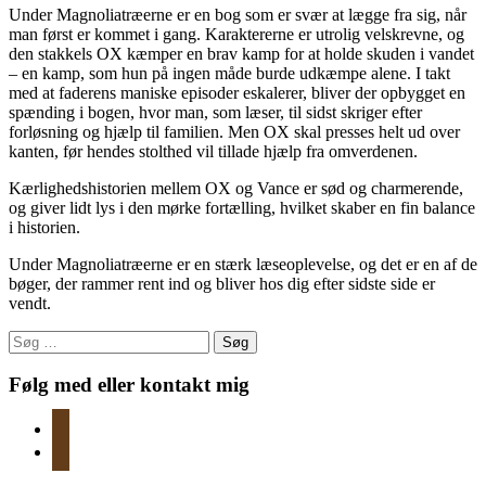
Under Magnoliatræerne er en bog som er svær at lægge fra sig, når
man først er kommet i gang. Karaktererne er utrolig velskrevne, og
den stakkels OX kæmper en brav kamp for at holde skuden i vandet
– en kamp, som hun på ingen måde burde udkæmpe alene. I takt
med at faderens maniske episoder eskalerer, bliver der opbygget en
spænding i bogen, hvor man, som læser, til sidst skriger efter
forløsning og hjælp til familien. Men OX skal presses helt ud over
kanten, før hendes stolthed vil tillade hjælp fra omverdenen.
Kærlighedshistorien mellem OX og Vance er sød og charmerende,
og giver lidt lys i den mørke fortælling, hvilket skaber en fin balance
i historien.
Under Magnoliatræerne er en stærk læseoplevelse, og det er en af de
bøger, der rammer rent ind og bliver hos dig efter sidste side er
vendt.
Søg
efter:
Følg med eller kontakt mig
instagram
mail