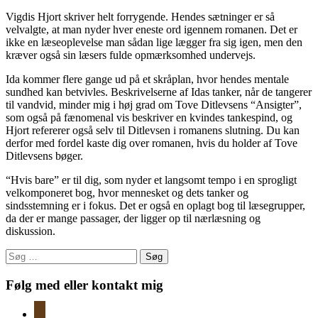
Vigdis Hjort skriver helt forrygende. Hendes sætninger er så
velvalgte, at man nyder hver eneste ord igennem romanen. Det er
ikke en læseoplevelse man sådan lige lægger fra sig igen, men den
kræver også sin læsers fulde opmærksomhed undervejs.
Ida kommer flere gange ud på et skråplan, hvor hendes mentale
sundhed kan betvivles. Beskrivelserne af Idas tanker, når de tangerer
til vandvid, minder mig i høj grad om Tove Ditlevsens “Ansigter”,
som også på fænomenal vis beskriver en kvindes tankespind, og
Hjort refererer også selv til Ditlevsen i romanens slutning. Du kan
derfor med fordel kaste dig over romanen, hvis du holder af Tove
Ditlevsens bøger.
“Hvis bare” er til dig, som nyder et langsomt tempo i en sprogligt
velkomponeret bog, hvor mennesket og dets tanker og
sindsstemning er i fokus. Det er også en oplagt bog til læsegrupper,
da der er mange passager, der ligger op til nærlæsning og
diskussion.
Søg
efter:
Følg med eller kontakt mig
instagram