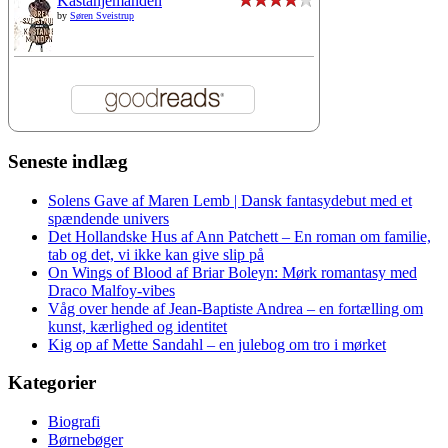
Kastanjemanden
by
Søren Sveistrup
Seneste indlæg
Solens Gave af Maren Lemb | Dansk fantasydebut med et
spændende univers
Det Hollandske Hus af Ann Patchett – En roman om familie,
tab og det, vi ikke kan give slip på
On Wings of Blood af Briar Boleyn: Mørk romantasy med
Draco Malfoy-vibes
Våg over hende af Jean-Baptiste Andrea – en fortælling om
kunst, kærlighed og identitet
Kig op af Mette Sandahl – en julebog om tro i mørket
Kategorier
Biografi
Børnebøger