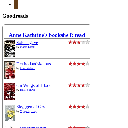
mail
Goodreads
Anne Kathrine's bookshelf: read
Solens gave
by
Maren Lemb
Det hollandske hus
by
Ann Patchett
On Wings of Blood
by
Briar Boleyn
Skyggen af Gry
by
Viggo Bjerring