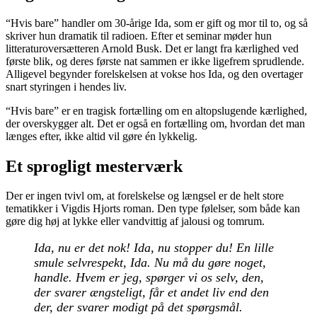
“Hvis bare” handler om 30-årige Ida, som er gift og mor til to, og så
skriver hun dramatik til radioen. Efter et seminar møder hun
litteraturoversætteren Arnold Busk. Det er langt fra kærlighed ved
første blik, og deres første nat sammen er ikke ligefrem sprudlende.
Alligevel begynder forelskelsen at vokse hos Ida, og den overtager
snart styringen i hendes liv.
“Hvis bare” er en tragisk fortælling om en altopslugende kærlighed,
der overskygger alt. Det er også en fortælling om, hvordan det man
længes efter, ikke altid vil gøre én lykkelig.
Et sprogligt mesterværk
Der er ingen tvivl om, at forelskelse og længsel er de helt store
tematikker i Vigdis Hjorts roman. Den type følelser, som både kan
gøre dig høj at lykke eller vandvittig af jalousi og tomrum.
Ida, nu er det nok! Ida, nu stopper du! En lille
smule selvrespekt, Ida. Nu må du gøre noget,
handle. Hvem er jeg, spørger vi os selv, den,
der svarer ængsteligt, får et andet liv end den
der, der svarer modigt på det spørgsmål.