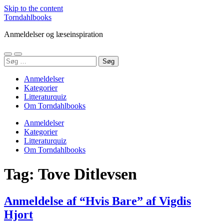
Skip to the content
Torndahlbooks
Anmeldelser og læseinspiration
Toggle
Toggle
Søg
mobile
search
efter:
menu
field
Anmeldelser
Kategorier
Litteraturquiz
Om Torndahlbooks
Anmeldelser
Kategorier
Litteraturquiz
Om Torndahlbooks
Tag:
Tove Ditlevsen
Anmeldelse af “Hvis Bare” af Vigdis
Hjort