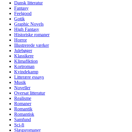
Dansk litteratur
Fantasy
Feelgood
Gotik
Graphic Novels
High Fantasy
Historiske romaner
Horror
Illustrerede værker
Julebøger
Klassikere
Klimafiktion
Kortroman
Kvindekamp
Litterære essays
Musik
Noveller
Oversat litteratur
Realisme
Romaner
Romantik
Romantisk
Samfund
Sci-fi
Slægsromaner