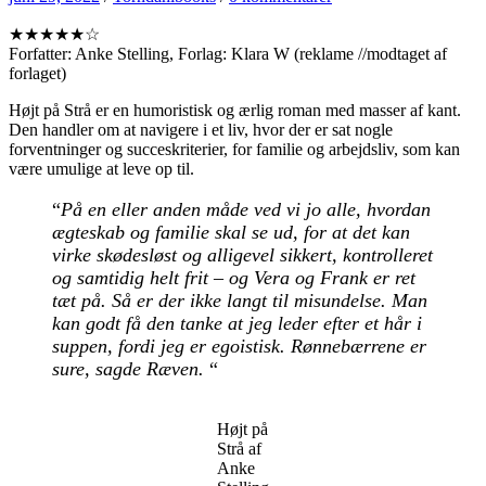
★★★★★☆
Forfatter: Anke Stelling, Forlag: Klara W (reklame //modtaget af
forlaget)
Højt på Strå er en humoristisk og ærlig roman med masser af kant.
Den handler om at navigere i et liv, hvor der er sat nogle
forventninger og succeskriterier, for familie og arbejdsliv, som kan
være umulige at leve op til.
“
På en eller anden måde ved vi jo alle, hvordan
ægteskab og familie skal se ud, for at det kan
virke skødesløst og alligevel sikkert, kontrolleret
og samtidig helt frit – og Vera og Frank er ret
tæt på. Så er der ikke langt til misundelse. Man
kan godt få den tanke at jeg leder efter et hår i
suppen, fordi jeg er egoistisk. Rønnebærrene er
sure, sagde Ræven.
“
Højt på
Strå af
Anke