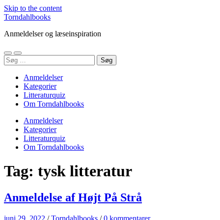
Skip to the content
Torndahlbooks
Anmeldelser og læseinspiration
Toggle
Toggle
Søg
mobile
search
efter:
menu
field
Anmeldelser
Kategorier
Litteraturquiz
Om Torndahlbooks
Anmeldelser
Kategorier
Litteraturquiz
Om Torndahlbooks
Tag:
tysk litteratur
Anmeldelse af Højt På Strå
juni 29, 2022
/
Torndahlbooks
/
0 kommentarer