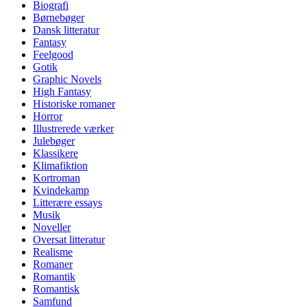
Biografi
Børnebøger
Dansk litteratur
Fantasy
Feelgood
Gotik
Graphic Novels
High Fantasy
Historiske romaner
Horror
Illustrerede værker
Julebøger
Klassikere
Klimafiktion
Kortroman
Kvindekamp
Litterære essays
Musik
Noveller
Oversat litteratur
Realisme
Romaner
Romantik
Romantisk
Samfund