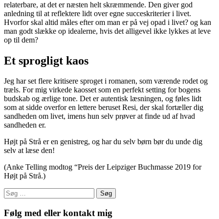
relaterbare, at det er næsten helt skræmmende. Den giver god
anledning til at reflektere lidt over egne succeskriterier i livet.
Hvorfor skal altid måles efter om man er på vej opad i livet? og kan
man godt slække op idealerne, hvis det alligevel ikke lykkes at leve
op til dem?
Et sprogligt kaos
Jeg har set flere kritisere sproget i romanen, som værende rodet og
træls. For mig virkede kaosset som en perfekt setting for bogens
budskab og ærlige tone. Det er autentisk læsningen, og føles lidt
som at sidde overfor en lettere beruset Resi, der skal fortæller dig
sandheden om livet, imens hun selv prøver at finde ud af hvad
sandheden er.
Højt på Strå er en genistreg, og har du selv børn bør du unde dig
selv at læse den!
(Anke Telling modtog “Preis der Leipziger Buchmasse 2019 for
Højt på Strå.)
Søg
efter:
Følg med eller kontakt mig