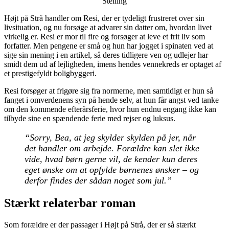
Stelling
Højt på Strå handler om Resi, der er tydeligt frustreret over sin
livsituation, og nu forsøge at advarer sin datter om, hvordan livet
virkelig er. Resi er mor til fire og forsøger at leve et frit liv som
forfatter. Men pengene er små og hun har jogget i spinaten ved at
sige sin mening i en artikel, så deres tidligere ven og udlejer har
smidt dem ud af lejligheden, imens hendes vennekreds er optaget af
et prestigefyldt boligbyggeri.
Resi forsøger at frigøre sig fra normerne, men samtidigt er hun så
fanget i omverdenens syn på hende selv, at hun får angst ved tanke
om den kommende efterårsferie, hvor hun endnu engang ikke kan
tilbyde sine en spændende ferie med rejser og luksus.
“Sorry, Bea, at jeg skylder skylden på jer, når
det handler om arbejde. Forældre kan slet ikke
vide, hvad børn gerne vil, de kender kun deres
eget ønske om at opfylde børnenes ønsker – og
derfor findes der sådan noget som jul.”
Stærkt relaterbar roman
Som forældre er der passager i Højt på Strå, der er så stærkt