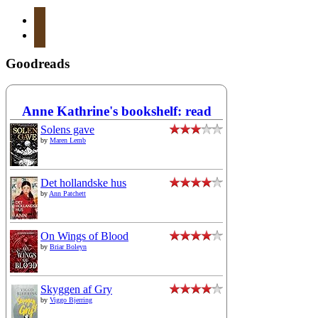
instagram
mail
Goodreads
Anne Kathrine's bookshelf: read
Solens gave
by
Maren Lemb
Det hollandske hus
by
Ann Patchett
On Wings of Blood
by
Briar Boleyn
Skyggen af Gry
by
Viggo Bjerring