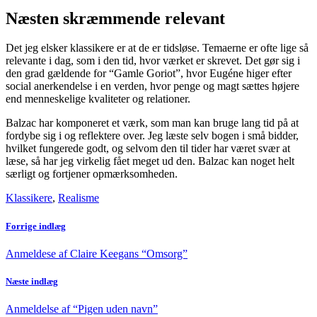
Næsten skræmmende relevant
Det jeg elsker klassikere er at de er tidsløse. Temaerne er ofte lige så
relevante i dag, som i den tid, hvor værket er skrevet. Det gør sig i
den grad gældende for “Gamle Goriot”, hvor Eugéne higer efter
social anerkendelse i en verden, hvor penge og magt sættes højere
end menneskelige kvaliteter og relationer.
Balzac har komponeret et værk, som man kan bruge lang tid på at
fordybe sig i og reflektere over. Jeg læste selv bogen i små bidder,
hvilket fungerede godt, og selvom den til tider har været svær at
læse, så har jeg virkelig fået meget ud den. Balzac kan noget helt
særligt og fortjener opmærksomheden.
Klassikere
,
Realisme
Forrige indlæg
Anmeldese af Claire Keegans “Omsorg”
Næste indlæg
Anmeldelse af “Pigen uden navn”