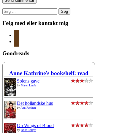
Søg
efter:
Følg med eller kontakt mig
instagram
mail
Goodreads
Anne Kathrine's bookshelf: read
Solens gave
by
Maren Lemb
Det hollandske hus
by
Ann Patchett
On Wings of Blood
by
Briar Boleyn