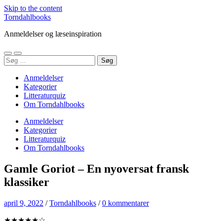
Skip to the content
Torndahlbooks
Anmeldelser og læseinspiration
Toggle
Toggle
Søg
mobile
search
efter:
menu
field
Anmeldelser
Kategorier
Litteraturquiz
Om Torndahlbooks
Anmeldelser
Kategorier
Litteraturquiz
Om Torndahlbooks
Gamle Goriot – En nyoversat fransk
klassiker
april 9, 2022
/
Torndahlbooks
/
0 kommentarer
★★★★★☆