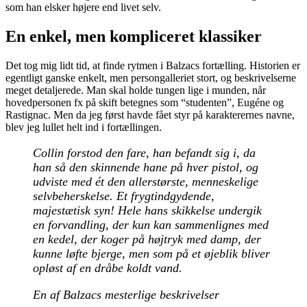
som han elsker højere end livet selv.
En enkel, men kompliceret klassiker
Det tog mig lidt tid, at finde rytmen i Balzacs fortælling. Historien er
egentligt ganske enkelt, men persongalleriet stort, og beskrivelserne
meget detaljerede. Man skal holde tungen lige i munden, når
hovedpersonen fx på skift betegnes som “studenten”, Eugéne og
Rastignac. Men da jeg først havde fået styr på karakterernes navne,
blev jeg lullet helt ind i fortællingen.
Collin forstod den fare, han befandt sig i, da
han så den skinnende hane på hver pistol, og
udviste med ét den allerstørste, menneskelige
selvbeherskelse. Et frygtindgydende,
majestætisk syn! Hele hans skikkelse undergik
en forvandling, der kun kan sammenlignes med
en kedel, der koger på højtryk med damp, der
kunne løfte bjerge, men som på et øjeblik bliver
opløst af en dråbe koldt vand.
En af Balzacs mesterlige beskrivelser