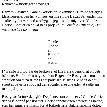
Reklame // modtaget af forlaget
Balzacs klassiker “Gamle Goriot” er udkommet i Turbine forlagtes
klassikerserie. Jeg har kun læst en lille smule Balzac før, under mit
studie, og det var med ærefrygt at jeg kastede mig over “Gamle
Goriot”, som er en del af hans projekt
La Comédie Humaine, Den
menneskelige kommedie.
Gamle
Goriot
af
Honoré
de
Balzac
I “Gamle Goriot” får du beskrevet et lille fransk pensionat og dets
beboere. Her bor den unge student Eugène de Rastignac, som har en
ambition om at nå til tops i det parisiske selskabsliv. Men det er
svært at bevæge sig op ad den sociale rangstige uden at sætte sin
moral på spil.
Rastignac forføre den gifte Delphine, som er datter af Gamle Goriot,
der også bor på pensionatet. Goriot er pensioneret forretningsmand,
som har ruineret sig selv, for at forkæle sine utaknemmelige døtre,