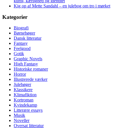
kunst, kærlighed og identitet
Kig op af Mette Sandahl – en julebog om tro i mørket
Kategorier
Biografi
Børnebøger
Dansk litteratur
Fantasy
Feelgood
Gotik
Graphic Novels
High Fantasy
Historiske romaner
Horror
Illustrerede værker
Julebøger
Klassikere
Klimafiktion
Kortroman
Kvindekamp
Litterære essays
Musik
Noveller
Oversat litteratur