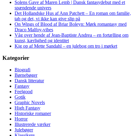
Solens Gave af Maren Lemb | Dansk fantasydebut med et
spændende univers
Det Hollandske Hus af Ann Patchett – En roman om familie,
tab og det, vi ikke kan give slip på
On Wings of Blood af Briar Boleyn: Mørk romantasy med
Draco Malfoy-vibes
Våg over hende af Jean-Baptiste Andrea – en fortælling om
kunst, kærlighed og identitet
Kig op af Mette Sandahl – en julebog om tro i mørket
Kategorier
Biografi
Børnebøger
Dansk litteratur
Fantasy
Feelgood
Gotik
Graphic Novels
High Fantasy
Historiske romaner
Horror
Illustrerede værker
Julebøger
Klassikere