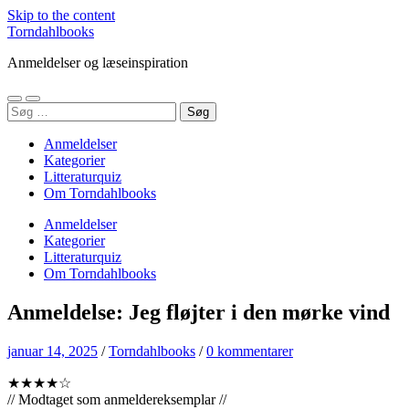
Skip to the content
Torndahlbooks
Anmeldelser og læseinspiration
Toggle
Toggle
Søg
mobile
search
efter:
menu
field
Anmeldelser
Kategorier
Litteraturquiz
Om Torndahlbooks
Anmeldelser
Kategorier
Litteraturquiz
Om Torndahlbooks
Anmeldelse: Jeg fløjter i den mørke vind
januar 14, 2025
/
Torndahlbooks
/
0 kommentarer
★★★★☆
// Modtaget som anmeldereksemplar //