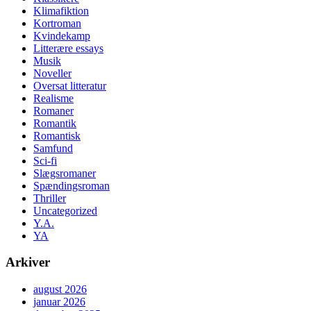
Klimafiktion
Kortroman
Kvindekamp
Litterære essays
Musik
Noveller
Oversat litteratur
Realisme
Romaner
Romantik
Romantisk
Samfund
Sci-fi
Slægsromaner
Spændingsroman
Thriller
Uncategorized
Y.A.
YA
Arkiver
august 2026
januar 2026