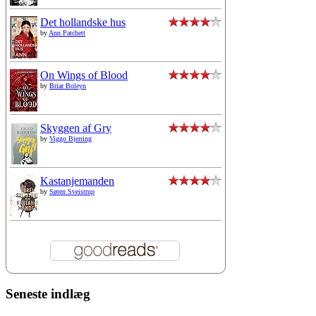
Det hollandske hus
by
Ann Patchett
On Wings of Blood
by
Briar Boleyn
Skyggen af Gry
by
Viggo Bjerring
Kastanjemanden
by
Søren Sveistrup
Seneste indlæg