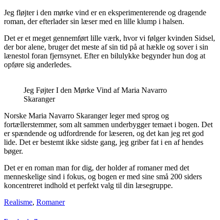
Jeg fløjter i den mørke vind er en eksperimenterende og dragende
roman, der efterlader sin læser med en lille klump i halsen.
Det er et meget gennemført lille værk, hvor vi følger kvinden Sidsel,
der bor alene, bruger det meste af sin tid på at hækle og sover i sin
lænestol foran fjernsynet. Efter en bilulykke begynder hun dog at
opføre sig anderledes.
Jeg Føjter I den Mørke Vind af Maria Navarro
Skaranger
Norske Maria Navarro Skaranger leger med sprog og
fortællerstemmer, som alt sammen underbygger temaet i bogen. Det
er spændende og udfordrende for læseren, og det kan jeg ret god
lide. Det er bestemt ikke sidste gang, jeg griber fat i en af hendes
bøger.
Det er en roman man for dig, der holder af romaner med det
menneskelige sind i fokus, og bogen er med sine små 200 siders
koncentreret indhold et perfekt valg til din læsegruppe.
Realisme
,
Romaner