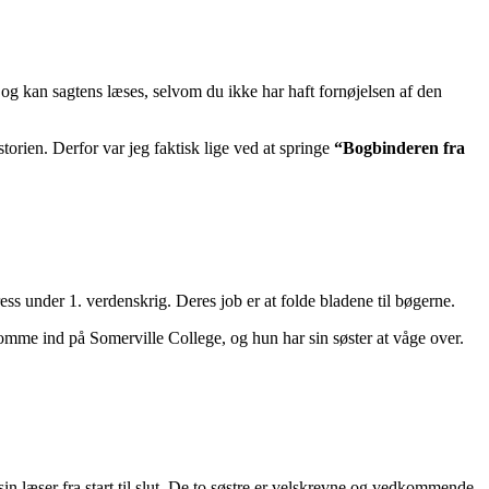
 og kan sagtens læses, selvom du ikke har haft fornøjelsen af den
torien. Derfor var jeg faktisk lige ved at springe
“Bogbinderen fra
s under 1. verdenskrig. Deres job er at folde bladene til bøgerne.
komme ind på Somerville College, og hun har sin søster at våge over.
in læser fra start til slut. De to søstre er velskrevne og vedkommende,