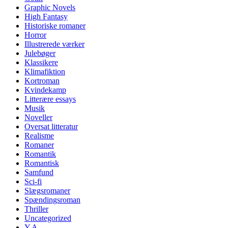
Graphic Novels
High Fantasy
Historiske romaner
Horror
Illustrerede værker
Julebøger
Klassikere
Klimafiktion
Kortroman
Kvindekamp
Litterære essays
Musik
Noveller
Oversat litteratur
Realisme
Romaner
Romantik
Romantisk
Samfund
Sci-fi
Slægsromaner
Spændingsroman
Thriller
Uncategorized
Y.A.