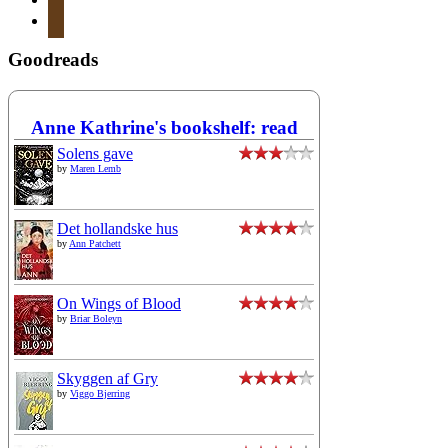
mail
Goodreads
Anne Kathrine's bookshelf: read
Solens gave
by
Maren Lemb
Det hollandske hus
by
Ann Patchett
On Wings of Blood
by
Briar Boleyn
Skyggen af Gry
by
Viggo Bjerring