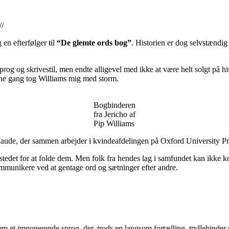
//
en efterfølger til
“De glemte ords bog”
. Historien er dog selvstændig
rog og skrivestil, men endte alligevel med ikke at være helt solgt på his
enne gang tog Williams mig med storm.
Bogbinderen
fra Jericho af
Pip Williams
aude, der sammen arbejder i kvindeafdelingen på Oxford University Pres
 stedet for at folde dem. Men folk fra hendes lag i samfundet kan ikke 
mmunikere ved at gentage ord og sætninger efter andre.
m et imponerende sprog, der, trods en langsom fortælling, tryllebinder s