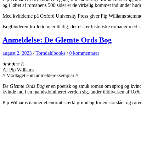
og i løbet af romanens 500 sider er de virkelig kommet ind under hude
Med kvinderne på Oxford University Press giver Pip Williams stemme til 
Bogbinderen fra Jericho er til dig, der elsker historiske romaner med s
Anmeldelse: De Glemte Ords Bog
august 2, 2023
/
Torndahlbooks
/
0 kommentarer
★★★☆☆
Af Pip Williams
// Modtaget som anmeldereksemplar //
De Glemte Ords Bog
er en poetisk og smuk roman om sprog og kvindek
kvinde ind i en mandsdomineret verden sig, under tilblivelsen af
Oxfo
Pip Williams danner et enormt stærkt grundlag for en storslået og rør