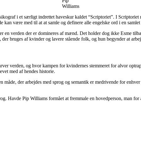
Pip
Williams
graf i et særligt indrettet haveskur kaldet “Scriptoriet”. I Scriptoriet
de kan være med til at at samle og definere alle engelske ord i en samle
r en verden der er domineres af mænd. Det holder dog ikke Esme tilbage,
 der bruges af kvinder og lavere stående folk, og hun begynder at arbej
 farver verden, og hvor kampen for kvindernes stemmeret for alvor optra
revet med af hendes historie.
 måde, der arbejdes med sprog og semantik er medrivende for enhver s
prog. Havde Pip Williams formået at fremmale en hovedperson, man for alv