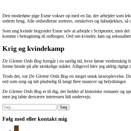
Den moderløse pige Esme vokser op med en far, der arbejder som leksiko
orderts brug. Alle ordsedlerne sorteres, omskrives og faktatjekkes, så 
Som ung kvinde begynder Esme selv at arbejde i Scriptoriet, men det e
komme i betragtning til ordbogen. Ord om kvinder, køn og seksualitet,
Krig og kvindekamp
De Glemte Ords Bog
foregår i en særlig tid, hvor første verdenskrig
forme hende på alle tænkelige måder. Alligevel blev jeg aldrig rigtigt 
Trods det, var
De Glemte Ords Bog
en meget smuk læseoplevelse. Den
ord som sorg og tab pludselig få langt flere nuancer og betydninger.
De Glemte Ords Bog
er til dig, der holder af historiske romaner og s
men jeg tabte desværre interessen lidt undervejs.
Søg
efter:
Følg med eller kontakt mig
instagram