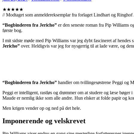
★★★★★
// Modtaget som anmeldereksemplar fra forlaget Lindhart og Ringhof 
“Bogbinderen fra Jericho”
er den seneste roman fra Pip Williams og 
første bog.
I mit sidste møde med Pip Williams var jeg dybt fascineret af hendes sp
Jericho”
over. Heldigvis var jeg for nysgerrig til at lade være, og d
“Bogbinderen fra Jericho”
handler om tvillingesøstrene Peggi og M
Peggi er intelligent, rastløs og drømmer om at studere og læse bøger i
Maude er nemlig ikke som alle andre. Hun elsker at folde papir og ko
Men krigen vender op og ned på det hele.
Imponerende og velskrevet
Pip Williams viser endnu en gang sine mesterlige forfatterevner igenne