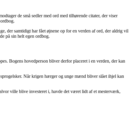
 modtager de små sedler med ord med tilhørende citater, der viser
t ordbog.
 der samtidigt har fået øjnene op for en verden af ord, der aldrig vil
de på sin helt egen ordbog.
ppes. Bogens hovedperson bliver derfor placeret i en verden, der kan
progelsker. Når krigen hærger og unge mænd bliver slået ihjel kan
or ville blive investeret i, havde det været lidt af et mesterværk,