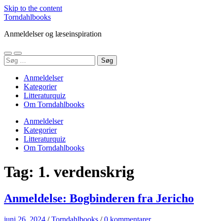
Skip to the content
Torndahlbooks
Anmeldelser og læseinspiration
Toggle
Toggle
Søg
mobile
search
efter:
menu
field
Anmeldelser
Kategorier
Litteraturquiz
Om Torndahlbooks
Anmeldelser
Kategorier
Litteraturquiz
Om Torndahlbooks
Tag:
1. verdenskrig
Anmeldelse: Bogbinderen fra Jericho
juni 26, 2024
/
Torndahlbooks
/
0 kommentarer