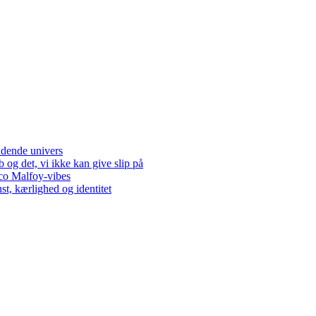
dende univers
og det, vi ikke kan give slip på
co Malfoy-vibes
t, kærlighed og identitet