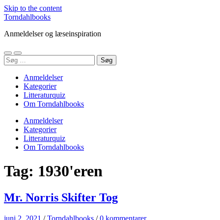
Skip to the content
Torndahlbooks
Anmeldelser og læseinspiration
Toggle
Toggle
Søg
mobile
search
efter:
menu
field
Anmeldelser
Kategorier
Litteraturquiz
Om Torndahlbooks
Anmeldelser
Kategorier
Litteraturquiz
Om Torndahlbooks
Tag:
1930'eren
Mr. Norris Skifter Tog
juni 2, 2021
/
Torndahlbooks
/
0 kommentarer