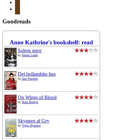
instagram
mail
Goodreads
Anne Kathrine's bookshelf: read
Solens gave
by
Maren Lemb
Det hollandske hus
by
Ann Patchett
On Wings of Blood
by
Briar Boleyn
Skyggen af Gry
by
Viggo Bjerring