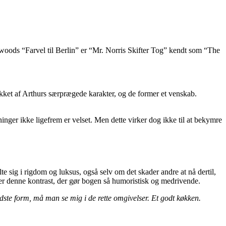
rwoods “Farvel til Berlin” er “Mr. Norris Skifter Tog” kendt som “The
ukket af Arthurs særprægede karakter, og de former et venskab.
nger ikke ligefrem er velset. Men dette virker dog ikke til at bekymre
e sig i rigdom og luksus, også selv om det skader andre at nå dertil,
 er denne kontrast, der gør bogen så humoristisk og medrivende.
edste form, må man se mig i de rette omgivelser. Et godt køkken.