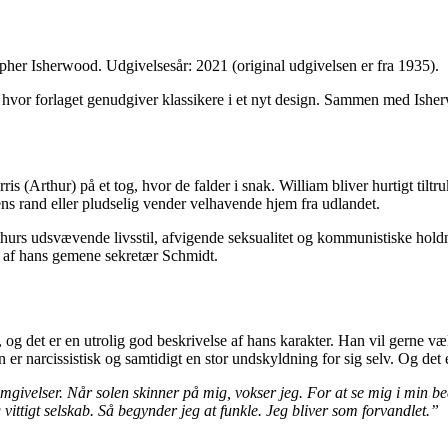
opher Isherwood. Udgivelsesår: 2021 (original udgivelsen er fra 1935).
e, hvor forlaget genudgiver klassikere i et nyt design. Sammen med Ishe
Arthur) på et tog, hvor de falder i snak. William bliver hurtigt tiltr
ttens rand eller pludselig vender velhavende hjem fra udlandet.
urs udsvævende livsstil, afvigende seksualitet og kommunistiske holdni
ues af hans gemene sekretær Schmidt.
 det er en utrolig god beskrivelse af hans karakter. Han vil gerne vælt
er narcissistisk og samtidigt en stor undskyldning for sig selv. Og det
 omgivelser. Når solen skinner på mig, vokser jeg. For at se mig i min b
ttigt selskab. Så begynder jeg at funkle. Jeg bliver som forvandlet.”