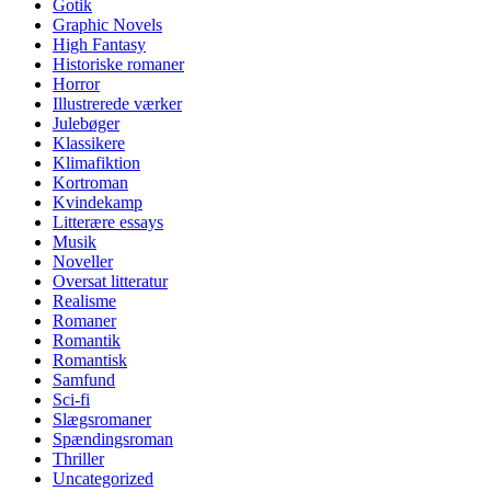
Gotik
Graphic Novels
High Fantasy
Historiske romaner
Horror
Illustrerede værker
Julebøger
Klassikere
Klimafiktion
Kortroman
Kvindekamp
Litterære essays
Musik
Noveller
Oversat litteratur
Realisme
Romaner
Romantik
Romantisk
Samfund
Sci-fi
Slægsromaner
Spændingsroman
Thriller
Uncategorized