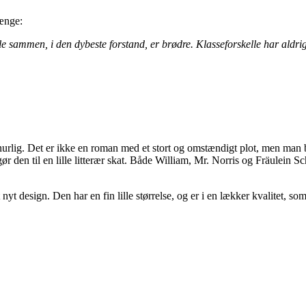
længe:
 alle sammen, i den dybeste forstand, er brødre. Klasseforskelle har aldr
finurlig. Det er ikke en roman med et stort og omstændigt plot, men man
ør den til en lille litterær skat. Både William, Mr. Norris og Fräulein S
nyt design. Den har en fin lille størrelse, og er i en lækker kvalitet, som