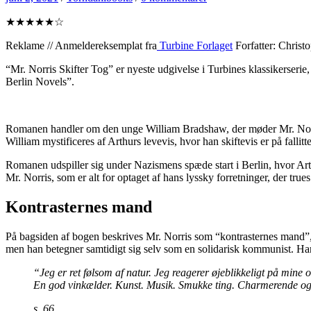
★★★★★☆
Reklame // Anmeldereksemplat fra
Turbine Forlaget
Forfatter: Christ
“Mr. Norris Skifter Tog” er nyeste udgivelse i Turbines klassikerseri
Berlin Novels”.
Romanen handler om den unge William Bradshaw, der møder Mr. Norris (
William mystificeres af Arthurs levevis, hvor han skiftevis er på falli
Romanen udspiller sig under Nazismens spæde start i Berlin, hvor Arth
Mr. Norris, som er alt for optaget af hans lyssky forretninger, der tr
Kontrasternes mand
På bagsiden af bogen beskrives Mr. Norris som “kontrasternes mand”, og
men han betegner samtidigt sig selv som en solidarisk kommunist. Han 
“Jeg er ret følsom af natur. Jeg reagerer øjeblikkeligt på mine
En god vinkælder. Kunst. Musik. Smukke ting. Charmerende og vi
s. 66