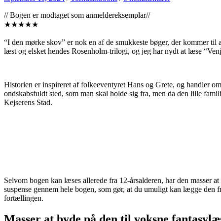
// Bogen er modtaget som anmeldereksemplar//
★★★★★
“I den mørke skov” er nok en af de smukkeste bøger, der kommer til at
læst og elsket hendes Rosenholm-trilogi, og jeg har nydt at læse “Ve
Historien er inspireret af folkeeventyret Hans og Grete, og handler om
ondskabsfuldt sted, som man skal holde sig fra, men da den lille famil
Kejserens Stad.
Selvom bogen kan læses allerede fra 12-årsalderen, har den masser a
suspense gennem hele bogen, som gør, at du umuligt kan lægge den fra d
fortællingen.
Masser at byde på den til voksne fantasylæ