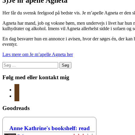
5)Je m’apelle Agneta
Her får du svensk feelgood på bedste vis. Je m’apelle Agneta er den skø
Agneta har mand, job og voksne børn, men undervejs i livet har hun m
kulhydrater og alkohol. Imens vil Agneta allerhelst sidde i sofaen og 
En dag besvarer hun en annonce i avisen, hvor der søges én, der kan h
eventyr.
Læs mere om Je m’apelle Agneta her
Søg
efter:
Følg med eller kontakt mig
instagram
mail
Goodreads
Anne Kathrine's bookshelf: read