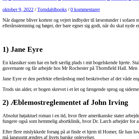
oktober 9, 2022
/
Torndahlbooks
/
0 kommentarer
Når dagene bliver kortere og vejret indbyder til læsestunder i sofaen
efterårsstemning og bøger, der bare egner sig godt, når du skal nyde
1) Jane Eyre
En klassiker som har en helt særlig plads i mit bogelskende hjerte. S
guvernante og får arbejde hos Mr Rochester på Thornfield Hall. Men n
Jane Eyre er den perfekte efterårsbog med beskrivelser af det våde e
Trods sin alder, er bogen skrevet i et let og fængende sprog og siderne
2) Æblemostreglementet af John Irving
Absolut højaktuel roman i en tid, hvor flere amerikanske stater arbe
fungere også som hemmelig abortklinik, hvor Dr. Larch arbejder for at
Efter flere mislykkede forsøg på at finde et hjem til Homer, får han lo
må langsomt ændres af livets barske oplevelser.