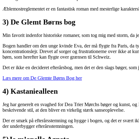
Æblemostreglementet er en fantastisk roman med mesterlige karaktersk
3) De Glemt Børns bog
Min favorit indenfor historiske romaner, som tog mig med storm, da j
Bogen handler om den unge kvinde Eva, der må flygte fra Paris, da tys
koncentrationslejr. Drevet af sorger og frustrationerne over ikke at ku
børn, som herefter kan flygte over grænsen til Schweiz.
Det er ikke en decideret efterårsbog, men det er den slags bøger, som j
Læs mere om De Glemte Børns Bog her
4) Kastaniealleen
Jeg har generelt en svaghed for Dea Trier Mørchs bøger og kunst, og 
beskrivende stil, at den bliver en virkelig stærk sanseoplevelse.
Der er smæk på efterårsstemning og hygge i bogen, og det er svært ik
der underbygger efterårsstemningen.