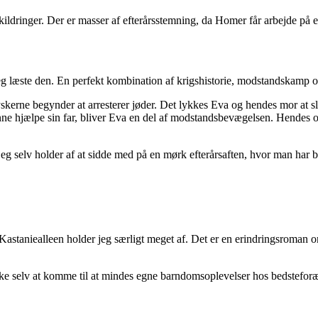
ildringer. Der er masser af efterårsstemning, da Homer får arbejde på
eg læste den. En perfekt kombination af krigshistorie, modstandskamp 
kerne begynder at arresterer jøder. Det lykkes Eva og hendes mor at sli
nne hjælpe sin far, bliver Eva en del af modstandsbevægelsen. Hendes opg
eg selv holder af at sidde med på en mørk efterårsaften, hvor man har br
Kastaniealleen holder jeg særligt meget af. Det er en erindringsroman 
ke selv at komme til at mindes egne barndomsoplevelser hos bedsteforæ