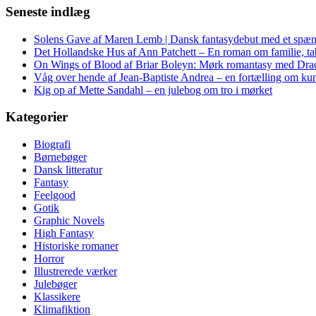
Seneste indlæg
Solens Gave af Maren Lemb | Dansk fantasydebut med et spæn
Det Hollandske Hus af Ann Patchett – En roman om familie, tab 
On Wings of Blood af Briar Boleyn: Mørk romantasy med Dra
Våg over hende af Jean-Baptiste Andrea – en fortælling om kuns
Kig op af Mette Sandahl – en julebog om tro i mørket
Kategorier
Biografi
Børnebøger
Dansk litteratur
Fantasy
Feelgood
Gotik
Graphic Novels
High Fantasy
Historiske romaner
Horror
Illustrerede værker
Julebøger
Klassikere
Klimafiktion