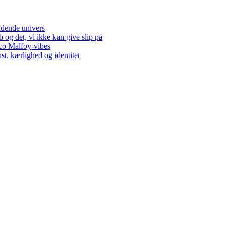
dende univers
og det, vi ikke kan give slip på
co Malfoy-vibes
t, kærlighed og identitet