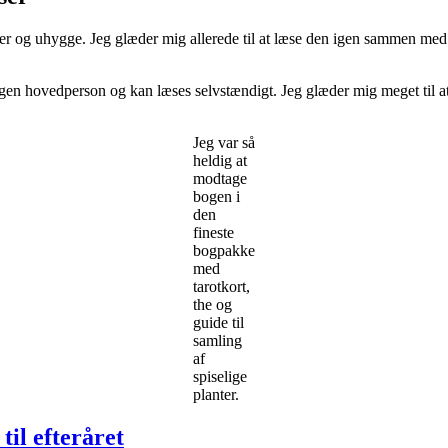
er og uhygge. Jeg glæder mig allerede til at læse den igen sammen med J
 egen hovedperson og kan læses selvstændigt. Jeg glæder mig meget til at
Jeg var så
heldig at
modtage
bogen i
den
fineste
bogpakke
med
tarotkort,
the og
guide til
samling
af
spiselige
planter.
til efteråret