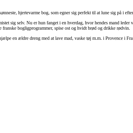
nneste, hjertevarme bog, som egner sig perfekt til at lune sig på i efter
istet sig selv. Nu er hun fanget i en hverdag, hvor hendes mand leder
se franske bogligprogrammer, spise ost og hvidt brød og drikke rødvin.
jælpe en ældre dreng med at lave mad, vaske tøj m.m. i Provence i Frank