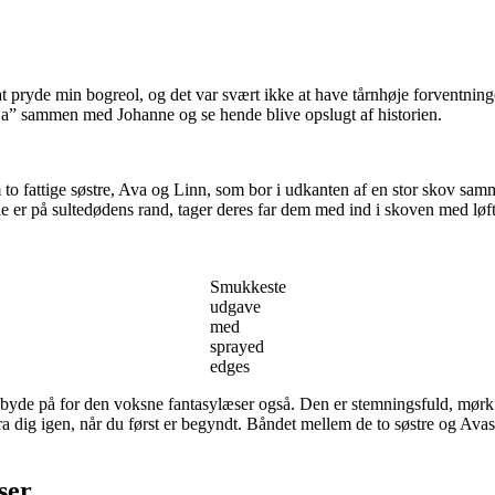
 pryde min bogreol, og det var svært ikke at have tårnhøje forventning
nja” sammen med Johanne og se hende blive opslugt af historien.
 to fattige søstre, Ava og Linn, som bor i udkanten af en stor skov samm
ie er på sultedødens rand, tager deres far dem med ind i skoven med løft
Smukkeste
udgave
med
sprayed
edges
t byde på for den voksne fantasylæser også. Den er stemningsfuld, mør
ig igen, når du først er begyndt. Båndet mellem de to søstre og Avas st
ser