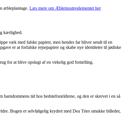
 en æbleplantage.
Læs mere om Æblemostreglementet her
og kærlighed.
ppe væk med falske papirer, men hendes far bliver sendt til en
ave er at forfalske rejsepapirer og skabe nye identiteter til jødiske
ug for at blive opslugt af en virkelig god fortælling.
om barndommens tid hos bedsteforældrene, og den er skrevet i en så
ldre. Bogen er selvfølgelig krydret med Dea Tries smukke billeder,