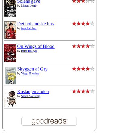
Solens gave
by
Maren Lemb
Det hollandske hus
by
Ann Patchett
On Wings of Blood
by
Briar Boleyn
Skyggen af Gry
by
Viggo Bjerring
Kastanjemanden
by
Søren Sveistrup