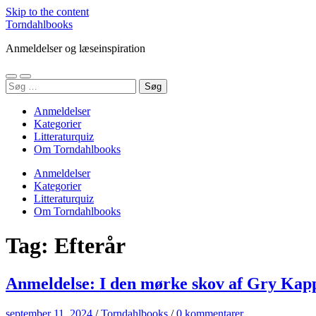
Skip to the content
Torndahlbooks
Anmeldelser og læseinspiration
Toggle
Toggle
Søg
mobile
search
efter:
menu
field
Anmeldelser
Kategorier
Litteraturquiz
Om Torndahlbooks
Anmeldelser
Kategorier
Litteraturquiz
Om Torndahlbooks
Tag:
Efterår
Anmeldelse: I den mørke skov af Gry Kap
september 11, 2024
/
Torndahlbooks
/
0 kommentarer