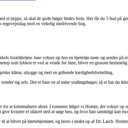
 med et tæppe, så skal de gode bøger findes frem. Her får du 5 bud på g
 en regnvejrsdag med en virkelig medrivende bog.
takkels forældreløse Jane vokser op hos en hjerteløs tante og sendes på
etop som lykken er ved at vende for Jane, bliver en grusom hemmelig a
ngelske klima, uhygge og med en gribende kærlighedsfortælling.
 vender sig selv. Det er bare en af mine yndlingsbøger, så er har du ikk
jder for at kriminalisere abort. I romanen følger vi Homer, der vokser
 give kvinder et sikkert sted at søge hen, og hvor han samtidigt kan m
v til at bliver på børnehjemmet, og læres i stedet op af Dr. Larch. Home