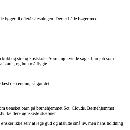
ode bøger til efterårslæsningen. Der er både bøger med
 en kold og streng kostskole. Som ung kvinde søger hun job som
fsløret, og hun må flygte.
e læst den endnu, så gør det.
 op som uønsket barn på børnehjemmet Sct. Clouds. Børnehjemmet
odvirke flere uønskede skæbner.
r ønsker ikke selv at lege gud og afslutte små liv, men hans holdning