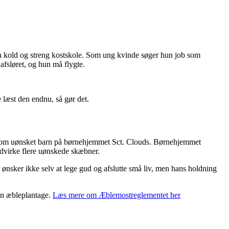
 en kold og streng kostskole. Som ung kvinde søger hun job som
fsløret, og hun må flygte.
e læst den endnu, så gør det.
 op som uønsket barn på børnehjemmet Sct. Clouds. Børnehjemmet
odvirke flere uønskede skæbner.
r ønsker ikke selv at lege gud og afslutte små liv, men hans holdning
 en æbleplantage.
Læs mere om Æblemostreglementet her