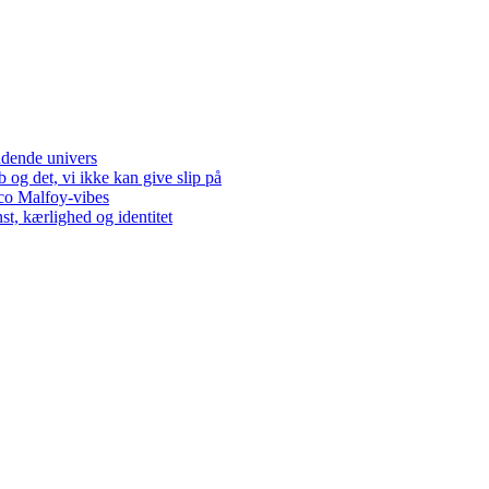
dende univers
og det, vi ikke kan give slip på
co Malfoy-vibes
t, kærlighed og identitet