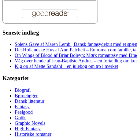
Seneste indlæg
Solens Gave af Maren Lemb | Dansk fantasydebut med et spæn
Det Hollandske Hus af Ann Patchett – En roman om familie, tab 
On Wings of Blood af Briar Boleyn: Mørk romantasy med Dra
Våg over hende af Jean-Baptiste Andrea – en fortælling om kuns
Kig op af Mette Sandahl – en julebog om tro i mørket
Kategorier
Biografi
Børnebøger
Dansk litteratur
Fantasy
Feelgood
Gotik
Graphic Novels
High Fantasy
Historiske romaner