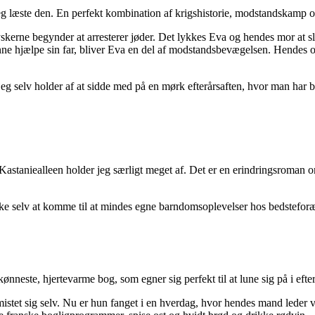
eg læste den. En perfekt kombination af krigshistorie, modstandskamp 
kerne begynder at arresterer jøder. Det lykkes Eva og hendes mor at sli
nne hjælpe sin far, bliver Eva en del af modstandsbevægelsen. Hendes opg
eg selv holder af at sidde med på en mørk efterårsaften, hvor man har br
Kastaniealleen holder jeg særligt meget af. Det er en erindringsroman 
ke selv at komme til at mindes egne barndomsoplevelser hos bedsteforæ
nneste, hjertevarme bog, som egner sig perfekt til at lune sig på i efter
istet sig selv. Nu er hun fanget i en hverdag, hvor hendes mand leder