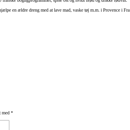
se franske bogligprogrammer, spise ost og hvidt brød og drikke rødvin.
jælpe en ældre dreng med at lave mad, vaske tøj m.m. i Provence i Frank
et med
*