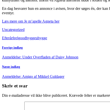
kulhydrater og alkohol. Imens vil Agneta allerhelst sidde i sofaen og 
En dag besvarer hun en annonce i avisen, hvor der søges én, der kan h
eventyr.
Læs mere om Je m’apelle Agneta her
Uncategorized
Efterår
feelgood
hygge
uhygge
Forrige indlæg
Anmeldelse: Under Overfladen af Daisy Johnson
Næste indlæg
Anmeldelse: Amigo af Mikkel Guldager
Skriv et svar
Din e-mailadresse vil ikke blive publiceret.
Krævede felter er marker