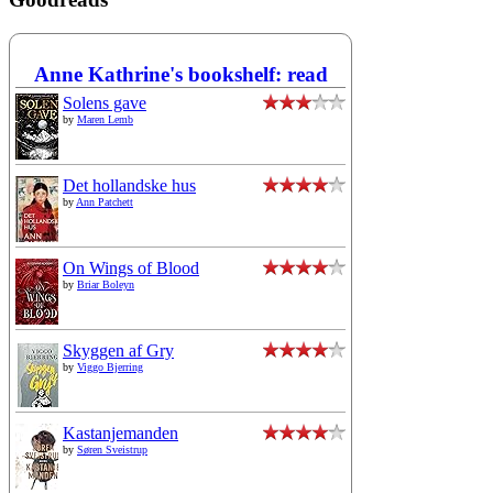
Anne Kathrine's bookshelf: read
Solens gave
by
Maren Lemb
Det hollandske hus
by
Ann Patchett
On Wings of Blood
by
Briar Boleyn
Skyggen af Gry
by
Viggo Bjerring
Kastanjemanden
by
Søren Sveistrup