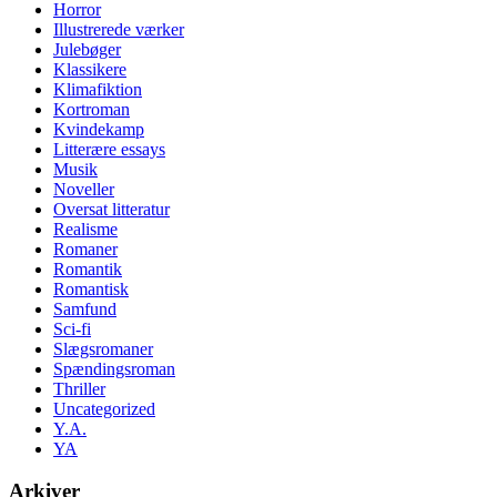
Horror
Illustrerede værker
Julebøger
Klassikere
Klimafiktion
Kortroman
Kvindekamp
Litterære essays
Musik
Noveller
Oversat litteratur
Realisme
Romaner
Romantik
Romantisk
Samfund
Sci-fi
Slægsromaner
Spændingsroman
Thriller
Uncategorized
Y.A.
YA
Arkiver