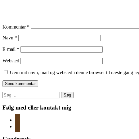
Kommentar
*
Navn
*
E-mail
*
Websted
Gem mit navn, mail og websted i denne browser til næste gang j
Søg
efter:
Følg med eller kontakt mig
instagram
mail
Goodreads