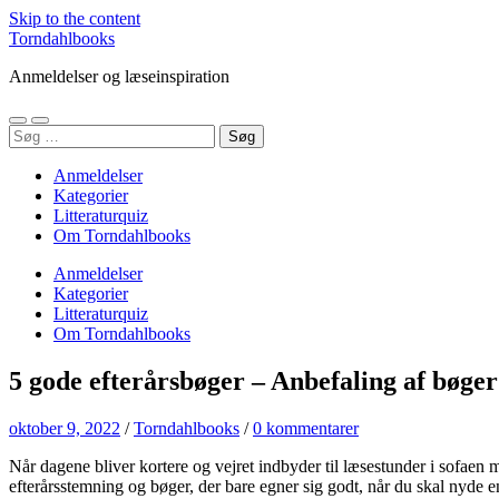
Skip to the content
Torndahlbooks
Anmeldelser og læseinspiration
Toggle
Toggle
Søg
mobile
search
efter:
menu
field
Anmeldelser
Kategorier
Litteraturquiz
Om Torndahlbooks
Anmeldelser
Kategorier
Litteraturquiz
Om Torndahlbooks
5 gode efterårsbøger – Anbefaling af bøger 
oktober 9, 2022
/
Torndahlbooks
/
0 kommentarer
Når dagene bliver kortere og vejret indbyder til læsestunder i sofaen
efterårsstemning og bøger, der bare egner sig godt, når du skal nyde