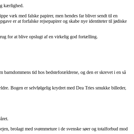
og kærlighed.
ppe væk med falske papirer, men hendes far bliver sendt til en
ave er at forfalske rejsepapirer og skabe nye identiteter til jødiske
ug for at blive opslugt af en virkelig god fortælling.
om barndommens tid hos bedsteforældrene, og den er skrevet i en så
ldre. Bogen er selvfølgelig krydret med Dea Tries smukke billeder,
året.
 vejen, brolagt med svømmeture i de svenske søer og totalforbud mod