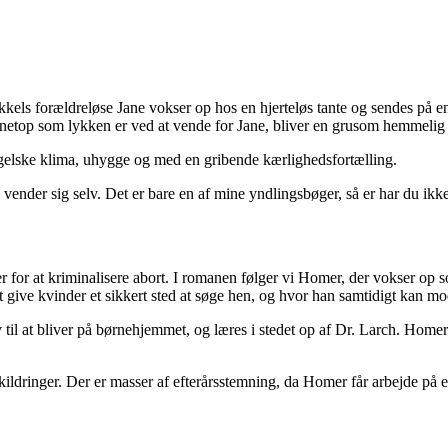
takkels forældreløse Jane vokser op hos en hjerteløs tante og sendes på
etop som lykken er ved at vende for Jane, bliver en grusom hemmelig a
ngelske klima, uhygge og med en gribende kærlighedsfortælling.
 vender sig selv. Det er bare en af mine yndlingsbøger, så er har du ikk
jder for at kriminalisere abort. I romanen følger vi Homer, der vokser
 give kvinder et sikkert sted at søge hen, og hvor han samtidigt kan m
v til at bliver på børnehjemmet, og læres i stedet op af Dr. Larch. Home
ildringer. Der er masser af efterårsstemning, da Homer får arbejde på