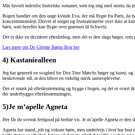
Min favorit indenfor historiske romaner, som tog mig med storm, da j
Bogen handler om den unge kvinde Eva, der må flygte fra Paris, da tys
koncentrationslejr. Drevet af sorger og frustrationerne over ikke at ku
børn, som herefter kan flygte over grænsen til Schweiz.
Det er ikke en decideret efterårsbog, men det er den slags bøger, som j
Læs mere om De Glemte Børns Bog her
4) Kastaniealleen
Jeg har generelt en svaghed for Dea Trier Mørchs bøger og kunst, og 
beskrivende stil, at den bliver en virkelig stærk sanseoplevelse.
Der er smæk på efterårsstemning og hygge i bogen, og det er svært ik
der underbygger efterårsstemningen.
5)Je m’apelle Agneta
Her får du svensk feelgood på bedste vis. Je m’apelle Agneta er den skø
Agneta har mand, job og voksne børn, men undervejs i livet har hun m