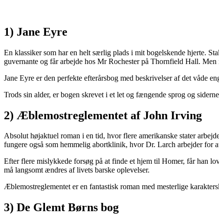
1) Jane Eyre
En klassiker som har en helt særlig plads i mit bogelskende hjerte. S
guvernante og får arbejde hos Mr Rochester på Thornfield Hall. Men n
Jane Eyre er den perfekte efterårsbog med beskrivelser af det våde e
Trods sin alder, er bogen skrevet i et let og fængende sprog og siderne
2) Æblemostreglementet af John Irving
Absolut højaktuel roman i en tid, hvor flere amerikanske stater arbe
fungere også som hemmelig abortklinik, hvor Dr. Larch arbejder for at
Efter flere mislykkede forsøg på at finde et hjem til Homer, får han lo
må langsomt ændres af livets barske oplevelser.
Æblemostreglementet er en fantastisk roman med mesterlige karaktersk
3) De Glemt Børns bog