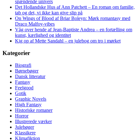
spændende univers
Det Hollandske Hus af Ann Patchett – En roman om familie,
tab og det, vi ikke kan give slip på
On Wings of Blood af Briar Boleyn: Mørk romantasy med
Draco Malfoy-vibes
Våg over hende af Jean-Baptiste Andrea – en fortælling om
kunst, kærlighed og identitet
Kig op af Mette Sandahl – en julebog om tro i mørket
Kategorier
Biografi
Børnebøger
Dansk litteratur
Fantasy
Feelgood
Gotik
Graphic Novels
High Fantasy
Historiske romaner
Horror
Illustrerede værker
Julebøger
Klassikere
Klimafiktion