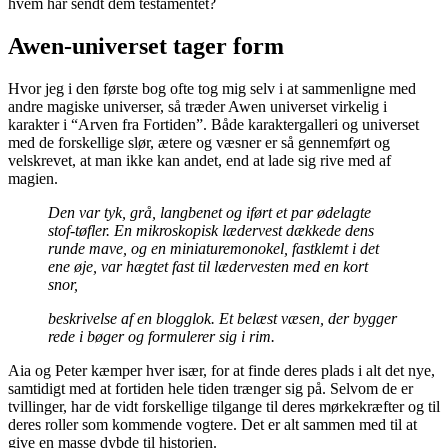
hvem har sendt dem testamentet?
Awen-universet tager form
Hvor jeg i den første bog ofte tog mig selv i at sammenligne med
andre magiske universer, så træder Awen universet virkelig i
karakter i “Arven fra Fortiden”. Både karaktergalleri og universet
med de forskellige slør, ætere og væsner er så gennemført og
velskrevet, at man ikke kan andet, end at lade sig rive med af
magien.
Den var tyk, grå, langbenet og iført et par ødelagte
stof-tøfler. En mikroskopisk lædervest dækkede dens
runde mave, og en miniaturemonokel, fastklemt i det
ene øje, var hægtet fast til lædervesten med en kort
snor,
beskrivelse af en blogglok. Et belæst væsen, der bygger
rede i bøger og formulerer sig i rim.
Aia og Peter kæmper hver især, for at finde deres plads i alt det nye,
samtidigt med at fortiden hele tiden trænger sig på. Selvom de er
tvillinger, har de vidt forskellige tilgange til deres mørkekræfter og til
deres roller som kommende vogtere. Det er alt sammen med til at
give en masse dybde til historien.