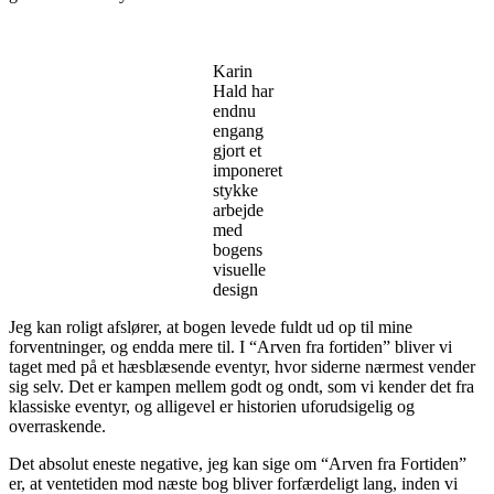
Karin
Hald har
endnu
engang
gjort et
imponeret
stykke
arbejde
med
bogens
visuelle
design
Jeg kan roligt afslører, at bogen levede fuldt ud op til mine
forventninger, og endda mere til. I “Arven fra fortiden” bliver vi
taget med på et hæsblæsende eventyr, hvor siderne nærmest vender
sig selv. Det er kampen mellem godt og ondt, som vi kender det fra
klassiske eventyr, og alligevel er historien uforudsigelig og
overraskende.
Det absolut eneste negative, jeg kan sige om “Arven fra Fortiden”
er, at ventetiden mod næste bog bliver forfærdeligt lang, inden vi