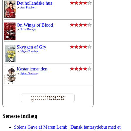
Det hollandske hus
by
Ann Patchett
On Wings of Blood
by
Briar Boleyn
Skyggen af Gry
by
Viggo Bjerring
Kastanjemanden
by
Søren Sveistrup
Seneste indlæg
Solens Gave af Maren Lemb | Dansk fantasydebut med et