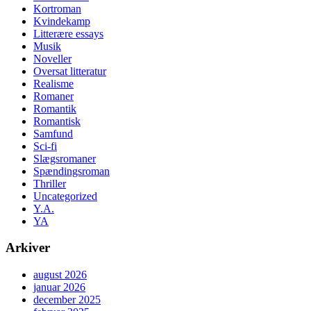
Kortroman
Kvindekamp
Litterære essays
Musik
Noveller
Oversat litteratur
Realisme
Romaner
Romantik
Romantisk
Samfund
Sci-fi
Slægsromaner
Spændingsroman
Thriller
Uncategorized
Y.A.
YA
Arkiver
august 2026
januar 2026
december 2025