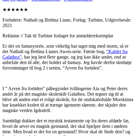
★★★★★★
Forfattere: Nathali og Bettina Liane, Forlag: Turbine, Udgivelsesår:
2021
Reklame // Tak til Turbine forlaget for anmeldereksemplar
Er der en fantasyserie, som virkelig har taget mig med storm, så er
det Nathali og Bettina Lianes Awen-serie. Første bog,
“Kaldet fra
Galathea”
, har jeg læst flere gange, og jeg kan ikke andet, end at
anbefale den til alle, der holder af fantasy. Jeg havde derfor tårnhøje
forventninger til bog 2 i serien, “Arven fra fortiden”.
I ” Arven fra fortiden” påbegynder tvillingerne Aia og Peter deres
andet år på det magiske skoleskib Galathea. Det tegner sig til at
blive alt anden end et roligt skoleår, for de ondskabsfulde Morskinna
har knækket koden til at trænge igennem slørene, der skjuler den
magiske verden Igdrafell.
Samtidigt dukker der et mystisk testamente op fra deres afdøde far,
hvori de arver en magisk genstand, der skal hjælper dem i nødens
time. Men hvad er det for en genstand? Hvor skal de finde den? og