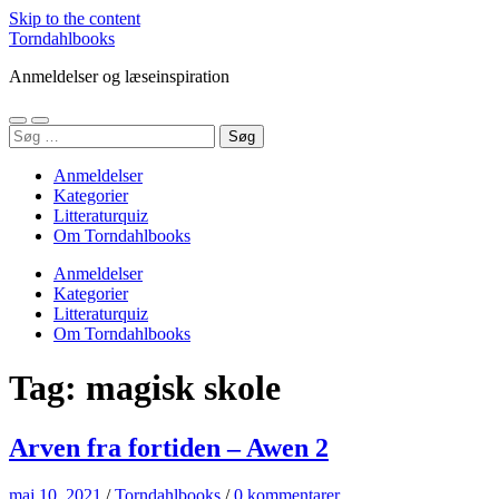
Skip to the content
Torndahlbooks
Anmeldelser og læseinspiration
Toggle
Toggle
Søg
mobile
search
efter:
menu
field
Anmeldelser
Kategorier
Litteraturquiz
Om Torndahlbooks
Anmeldelser
Kategorier
Litteraturquiz
Om Torndahlbooks
Tag:
magisk skole
Arven fra fortiden – Awen 2
maj 10, 2021
/
Torndahlbooks
/
0 kommentarer