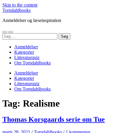
Skip to the content
Torndahlbooks
Anmeldelser og læseinspiration
Toggle
Toggle
Søg
mobile
search
efter:
menu
field
Anmeldelser
Kategorier
Litteraturquiz
Om Torndahlbooks
Anmeldelser
Kategorier
Litteraturquiz
Om Torndahlbooks
Tag:
Realisme
Thomas Korsgaards serie om Tue
marts 28, 2021
/
Torndahlbooks
/
1 kommentar