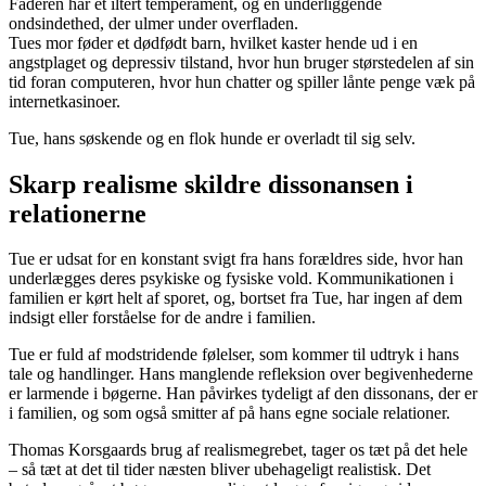
Faderen har et iltert temperament, og en underliggende
ondsindethed, der ulmer under overfladen.
Tues mor føder et dødfødt barn, hvilket kaster hende ud i en
angstplaget og depressiv tilstand, hvor hun bruger størstedelen af sin
tid foran computeren, hvor hun chatter og spiller lånte penge væk på
internetkasinoer.
Tue, hans søskende og en flok hunde er overladt til sig selv.
Skarp realisme skildre dissonansen i
relationerne
Tue er udsat for en konstant svigt fra hans forældres side, hvor han
underlægges deres psykiske og fysiske vold. Kommunikationen i
familien er kørt helt af sporet, og, bortset fra Tue, har ingen af dem
indsigt eller forståelse for de andre i familien.
Tue er fuld af modstridende følelser, som kommer til udtryk i hans
tale og handlinger. Hans manglende refleksion over begivenhederne
er larmende i bøgerne. Han påvirkes tydeligt af den dissonans, der er
i familien, og som også smitter af på hans egne sociale relationer.
Thomas Korsgaards brug af realismegrebet, tager os tæt på det hele
– så tæt at det til tider næsten bliver ubehageligt realistisk. Det