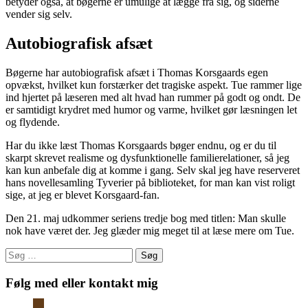
betyder også, at bøgerne er umulige at lægge fra sig, og siderne
vender sig selv.
Autobiografisk afsæt
Bøgerne har autobiografisk afsæt i Thomas Korsgaards egen
opvækst, hvilket kun forstærker det tragiske aspekt. Tue rammer lige
ind hjertet på læseren med alt hvad han rummer på godt og ondt. De
er samtidigt krydret med humor og varme, hvilket gør læsningen let
og flydende.
Har du ikke læst Thomas Korsgaards bøger endnu, og er du til
skarpt skrevet realisme og dysfunktionelle familierelationer, så jeg
kan kun anbefale dig at komme i gang. Selv skal jeg have reserveret
hans novellesamling Tyverier på biblioteket, for man kan vist roligt
sige, at jeg er blevet Korsgaard-fan.
Den 21. maj udkommer seriens tredje bog med titlen: Man skulle
nok have været der. Jeg glæder mig meget til at læse mere om Tue.
Søg
efter:
Følg med eller kontakt mig