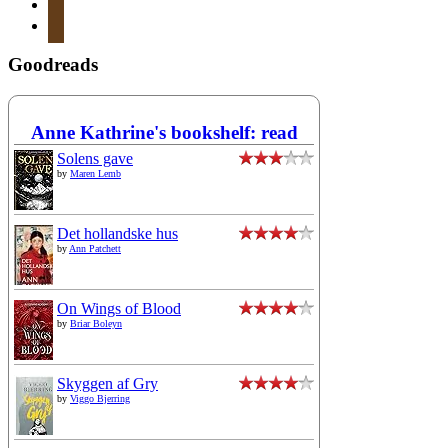
instagram
mail
Goodreads
Anne Kathrine's bookshelf: read
Solens gave
by
Maren Lemb
Det hollandske hus
by
Ann Patchett
On Wings of Blood
by
Briar Boleyn
Skyggen af Gry
by
Viggo Bjerring