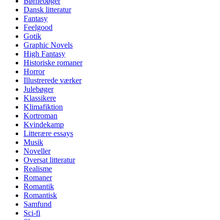
Børnebøger
Dansk litteratur
Fantasy
Feelgood
Gotik
Graphic Novels
High Fantasy
Historiske romaner
Horror
Illustrerede værker
Julebøger
Klassikere
Klimafiktion
Kortroman
Kvindekamp
Litterære essays
Musik
Noveller
Oversat litteratur
Realisme
Romaner
Romantik
Romantisk
Samfund
Sci-fi