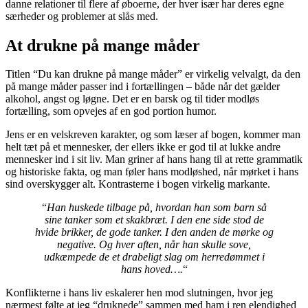
danne relationer til flere af øboerne, der hver især har deres egne
særheder og problemer at slås med.
At drukne på mange måder
Titlen “Du kan drukne på mange måder” er virkelig velvalgt, da den
på mange måder passer ind i fortællingen – både når det gælder
alkohol, angst og løgne. Det er en barsk og til tider modløs
fortælling, som opvejes af en god portion humor.
Jens er en velskreven karakter, og som læser af bogen, kommer man
helt tæt på et mennesker, der ellers ikke er god til at lukke andre
mennesker ind i sit liv. Man griner af hans hang til at rette grammatik
og historiske fakta, og man føler hans modløshed, når mørket i hans
sind overskygger alt. Kontrasterne i bogen virkelig markante.
“
Han huskede tilbage på, hvordan han som barn så
sine tanker som et skakbræt. I den ene side stod de
hvide brikker, de gode tanker. I den anden de mørke og
negative. Og hver aften, når han skulle sove,
udkæmpede de et drabeligt slag om herredømmet i
hans hoved….
“
Konflikterne i hans liv eskalerer hen mod slutningen, hvor jeg
nærmest følte at jeg “druknede” sammen med ham i ren elendighed