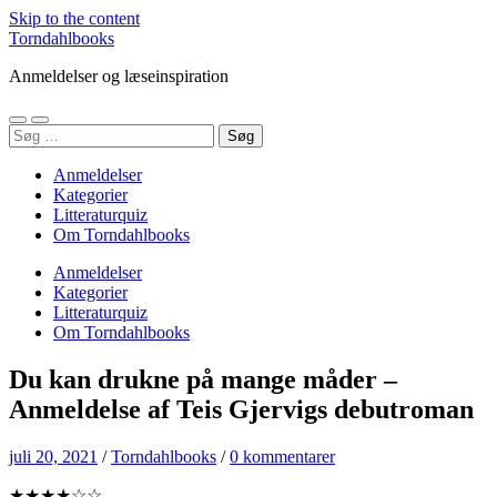
Skip to the content
Torndahlbooks
Anmeldelser og læseinspiration
Toggle
Toggle
Søg
mobile
search
efter:
menu
field
Anmeldelser
Kategorier
Litteraturquiz
Om Torndahlbooks
Anmeldelser
Kategorier
Litteraturquiz
Om Torndahlbooks
Du kan drukne på mange måder –
Anmeldelse af Teis Gjervigs debutroman
juli 20, 2021
/
Torndahlbooks
/
0 kommentarer
★★★★☆☆