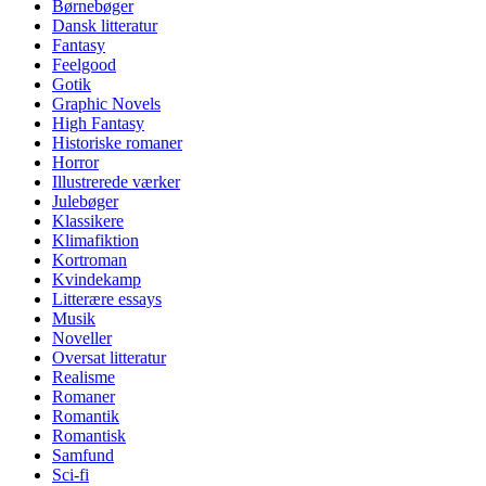
Børnebøger
Dansk litteratur
Fantasy
Feelgood
Gotik
Graphic Novels
High Fantasy
Historiske romaner
Horror
Illustrerede værker
Julebøger
Klassikere
Klimafiktion
Kortroman
Kvindekamp
Litterære essays
Musik
Noveller
Oversat litteratur
Realisme
Romaner
Romantik
Romantisk
Samfund
Sci-fi