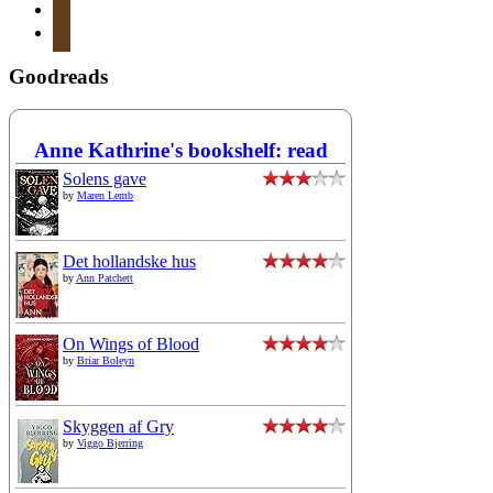
instagram
mail
Goodreads
Anne Kathrine's bookshelf: read
Solens gave
by
Maren Lemb
Det hollandske hus
by
Ann Patchett
On Wings of Blood
by
Briar Boleyn
Skyggen af Gry
by
Viggo Bjerring