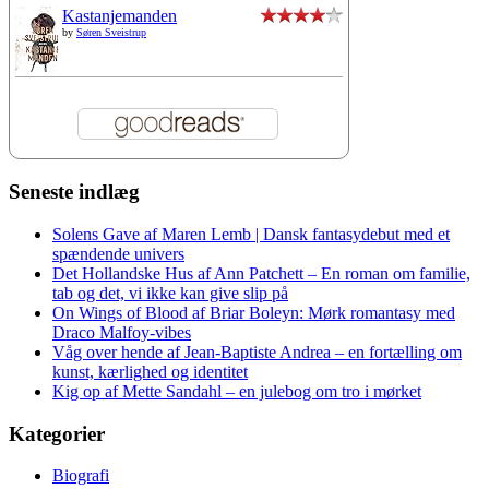
Kastanjemanden
by
Søren Sveistrup
Seneste indlæg
Solens Gave af Maren Lemb | Dansk fantasydebut med et
spændende univers
Det Hollandske Hus af Ann Patchett – En roman om familie,
tab og det, vi ikke kan give slip på
On Wings of Blood af Briar Boleyn: Mørk romantasy med
Draco Malfoy-vibes
Våg over hende af Jean-Baptiste Andrea – en fortælling om
kunst, kærlighed og identitet
Kig op af Mette Sandahl – en julebog om tro i mørket
Kategorier
Biografi