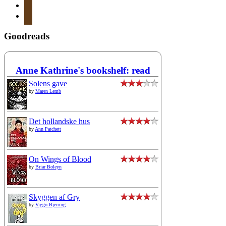
instagram
mail
Goodreads
Anne Kathrine's bookshelf: read
Solens gave
by
Maren Lemb
Det hollandske hus
by
Ann Patchett
On Wings of Blood
by
Briar Boleyn
Skyggen af Gry
by
Viggo Bjerring