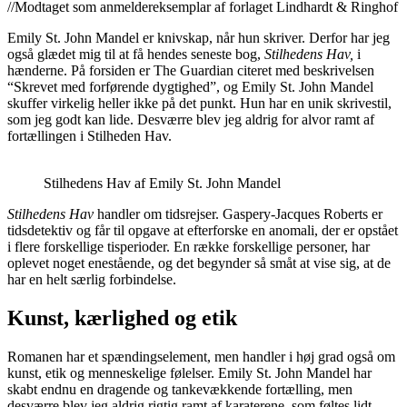
//Modtaget som anmeldereksemplar af forlaget Lindhardt & Ringhof
Emily St. John Mandel er knivskap, når hun skriver. Derfor har jeg
også glædet mig til at få hendes seneste bog,
Stilhedens Hav,
i
hænderne. På forsiden er The Guardian citeret med beskrivelsen
“Skrevet med forførende dygtighed”, og Emily St. John Mandel
skuffer virkelig heller ikke på det punkt. Hun har en unik skrivestil,
som jeg godt kan lide. Desværre blev jeg aldrig for alvor ramt af
fortællingen i Stilheden Hav.
Stilhedens Hav af Emily St. John Mandel
Stilhedens Hav
handler om tidsrejser. Gaspery-Jacques Roberts er
tidsdetektiv og får til opgave at efterforske en anomali, der er opstået
i flere forskellige tisperioder. En række forskellige personer, har
oplevet noget enestående, og det begynder så småt at vise sig, at de
har en helt særlig forbindelse.
Kunst, kærlighed og etik
Romanen har et spændingselement, men handler i høj grad også om
kunst, etik og menneskelige følelser. Emily St. John Mandel har
skabt endnu en dragende og tankevækkende fortælling, men
desværre blev jeg aldrig rigtig ramt af karaterene, som føltes lidt