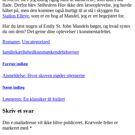
flade. Derfor blev
Stilhedens Hav
ikke den læseoplevelse, jeg havde
håbet på, men den kommer også hurtigt til at stå i skyggen fra
Station Elleve
, som er en bog af Mandel, jeg er ret begejstret for.
Har du læst nogen af Emily St. John Mandels bøger, og hvad synes
du om dem? Del gerne dine oplevelser i kommentarfeltet.
Romaner
,
Uncategorized
familie
kærlighed
kunst
søskende
tidsrejser
Forrige indlæg
Anmeldelse: Hvor skoven møder stjernerne
Næste indlæg
Løgneren: En klassiker til foråret
Skriv et svar
Din e-mailadresse vil ikke blive publiceret.
Krævede felter er
markeret med
*