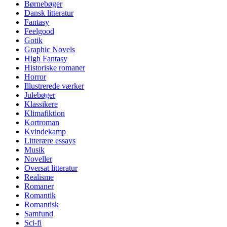
Børnebøger
Dansk litteratur
Fantasy
Feelgood
Gotik
Graphic Novels
High Fantasy
Historiske romaner
Horror
Illustrerede værker
Julebøger
Klassikere
Klimafiktion
Kortroman
Kvindekamp
Litterære essays
Musik
Noveller
Oversat litteratur
Realisme
Romaner
Romantik
Romantisk
Samfund
Sci-fi