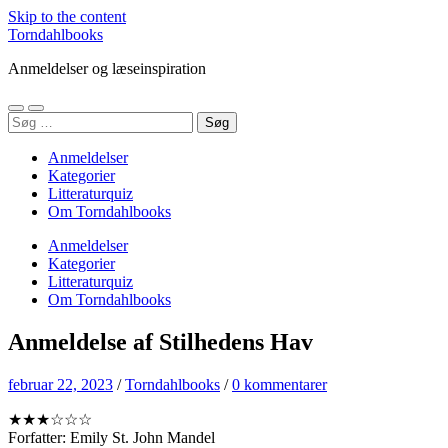
Skip to the content
Torndahlbooks
Anmeldelser og læseinspiration
Toggle
Toggle
Søg
mobile
search
efter:
menu
field
Anmeldelser
Kategorier
Litteraturquiz
Om Torndahlbooks
Anmeldelser
Kategorier
Litteraturquiz
Om Torndahlbooks
Anmeldelse af Stilhedens Hav
februar 22, 2023
/
Torndahlbooks
/
0 kommentarer
★★★☆☆☆
Forfatter: Emily St. John Mandel