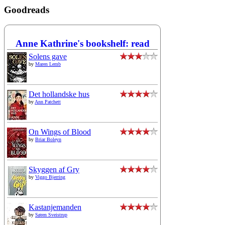
Goodreads
Anne Kathrine's bookshelf: read
Solens gave
by
Maren Lemb
Det hollandske hus
by
Ann Patchett
On Wings of Blood
by
Briar Boleyn
Skyggen af Gry
by
Viggo Bjerring
Kastanjemanden
by
Søren Sveistrup