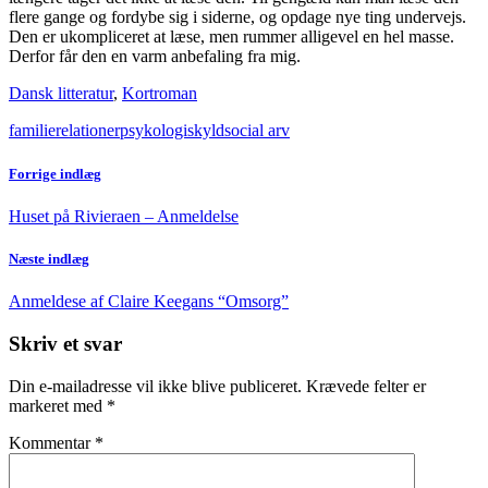
flere gange og fordybe sig i siderne, og opdage nye ting undervejs.
Den er ukompliceret at læse, men rummer alligevel en hel masse.
Derfor får den en varm anbefaling fra mig.
Dansk litteratur
,
Kortroman
familierelationer
psykologi
skyld
social arv
Forrige indlæg
Huset på Rivieraen – Anmeldelse
Næste indlæg
Anmeldese af Claire Keegans “Omsorg”
Skriv et svar
Din e-mailadresse vil ikke blive publiceret.
Krævede felter er
markeret med
*
Kommentar
*