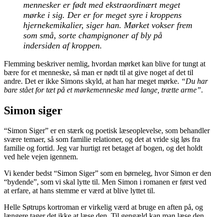
mennesker er født med ekstraordinært meget
mørke i sig. Der er for meget syre i kroppens
hjernekemikalier, siger han. Mørket vokser frem
som små, sorte champignoner af bly på
indersiden af kroppen.
Flemming beskriver nemlig, hvordan mørket kan blive for tungt at
bære for et menneske, så man er nødt til at give noget af det til
andre. Det er ikke Simons skyld, at han har meget mørke.
“Du har
bare stået for tæt på et mørkemenneske med lange, trætte arme”
.
Simon siger
“Simon Siger” er en stærk og poetisk læseoplevelse, som behandler
svære temaer, så som familie relationer, og det at vride sig løs fra
familie og fortid. Jeg var hurtigt ret betaget af bogen, og det holdt
ved hele vejen igennem.
Vi kender bedst “Simon Siger” som en børneleg, hvor Simon er den
“bydende”, som vi skal lytte til. Men Simon i romanen er først ved
at erfare, at hans stemme er værd at blive lyttet til.
Helle Søtrups kortroman er virkelig værd at bruge en aften på, og
længere tager det ikke at læse den. Til gengæld kan man læse den