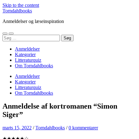
Skip to the content
Torndahlbooks
Anmeldelser og læseinspiration
Toggle
Toggle
Søg
mobile
search
efter:
menu
field
Anmeldelser
Kategorier
Litteraturquiz
Om Torndahlbooks
Anmeldelser
Kategorier
Litteraturquiz
Om Torndahlbooks
Anmeldelse af kortromanen “Simon
Siger”
marts 15, 2022
/
Torndahlbooks
/
0 kommentarer
★★★★★☆