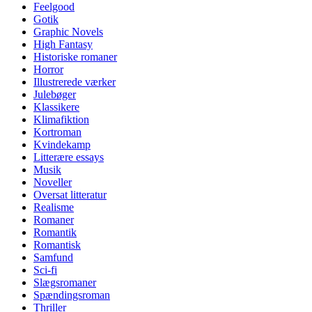
Feelgood
Gotik
Graphic Novels
High Fantasy
Historiske romaner
Horror
Illustrerede værker
Julebøger
Klassikere
Klimafiktion
Kortroman
Kvindekamp
Litterære essays
Musik
Noveller
Oversat litteratur
Realisme
Romaner
Romantik
Romantisk
Samfund
Sci-fi
Slægsromaner
Spændingsroman
Thriller